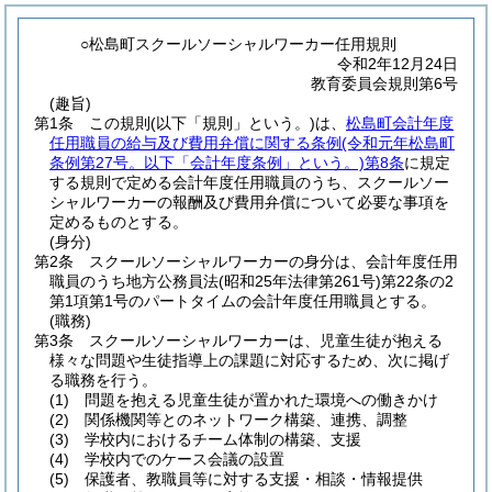
○松島町スクールソーシャルワーカー任用規則
令和2年12月24日
教育委員会規則第6号
(趣旨)
第1条
この規則
(以下「規則」という。)
は、
松島町会計年度
任用職員の給与及び費用弁償に関する条例
(令和元年松島町
条例第27号。以下「会計年度条例」という。)
第8条
に規定
する規則で定める会計年度任用職員のうち、スクールソー
シャルワーカーの報酬及び費用弁償について必要な事項を
定めるものとする。
(身分)
第2条
スクールソーシャルワーカーの身分は、会計年度任用
職員のうち地方公務員法
(昭和25年法律第261号)
第22条の2
第1項第1号のパートタイムの会計年度任用職員とする。
(職務)
第3条
スクールソーシャルワーカーは、児童生徒が抱える
様々な問題や生徒指導上の課題に対応するため、次に掲げ
る職務を行う。
(1)
問題を抱える児童生徒が置かれた環境への働きかけ
(2)
関係機関等とのネットワーク構築、連携、調整
(3)
学校内におけるチーム体制の構築、支援
(4)
学校内でのケース会議の設置
(5)
保護者、教職員等に対する支援・相談・情報提供