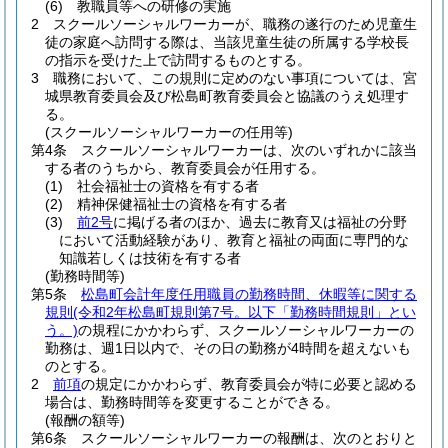
(6)
教職員等への研修の実施
2
スクールソーシャルワーカーが、職務の遂行のため児童生
徒の家庭へ訪問する際は、当該児童生徒の所属する学校長
の指示を受けた上で訪問するものとする。
3
職務において、この規則に定めのない事項については、宮
城県教育委員会及び松島町教育委員会と協議のうえ処理す
る。
(スクールソーシャルワーカーの任用等)
第4条
スクールソーシャルワーカーは、次のいずれかに該当
する者のうちから、教育委員会が任用する。
(1)
社会福祉士の資格を有する者
(2)
精神保健福祉士の資格を有する者
(3)
前2号
に掲げる者のほか、過去に教育又は福祉の分野
において活動経験があり、教育と福祉の両面に専門的な
知識若しくは技術を有する者
(勤務時間等)
第5条
松島町会計年度任用職員の勤務時間、休暇等に関する
規則
(令和2年松島町規則第7号。以下「勤務時間規則」とい
う。)
の規程にかかわらず、スクールソーシャルワーカーの
勤務は、週1日以内で、その日の勤務が4時間を超えないも
のとする。
2
前項
の規定にかかわらず、教育委員会が特に必要と認める
場合は、勤務時間等を変更することができる。
(報酬の額等)
第6条
スクールソーシャルワーカーの報酬は、次のとおりと