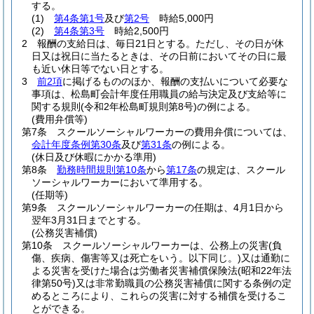
する。
(1)
第4条第1号
及び
第2号
時給5,000円
(2)
第4条第3号
時給2,500円
2
報酬の支給日は、毎日21日とする。
ただし、その日が休
日又は祝日に当たるときは、その日前においてその日に最
も近い休日等でない日とする。
3
前2項
に掲げるもののほか、報酬の支払いについて必要な
事項は、松島町会計年度任用職員の給与決定及び支給等に
関する規則
(令和2年松島町規則第8号)
の例による。
(費用弁償等)
第7条
スクールソーシャルワーカーの費用弁償については、
会計年度条例第30条
及び
第31条
の例による。
(休日及び休暇にかかる準用)
第8条
勤務時間規則第10条
から
第17条
の規定は、スクール
ソーシャルワーカーにおいて準用する。
(任期等)
第9条
スクールソーシャルワーカーの任期は、4月1日から
翌年3月31日までとする。
(公務災害補償)
第10条
スクールソーシャルワーカーは、公務上の災害
(負
傷、疾病、傷害等又は死亡をいう。以下同じ。)
又は通勤に
よる災害を受けた場合は労働者災害補償保険法
(昭和22年法
律第50号)
又は非常勤職員の公務災害補償に関する条例の定
めるところにより、これらの災害に対する補償を受けるこ
とができる。