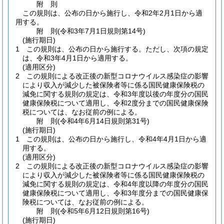
附
則
この規則は、公布の日から施行し、令和2年2月1日から適
用する。
附
則
(令和3年7月1日
規則第14号)
(施行期日)
1
この規則は、公布の日から施行する。
ただし、次項の規定
は、令和3年4月1日から適用する。
(適用区分)
2
この規則による改正後の新型コロナウイルス感染症の影響
により収入が減少した被保険者等に係る国民健康保険税の
減免に関する規則の規定は、令和3年度以後の年度分の国民
健康保険税について適用し、令和2度分までの国民健康保険
税については、なお従前の例による。
附
則
(令和4年6月14日
規則第31号)
(施行期日)
1
この規則は、公布の日から施行し、令和4年4月1日から適
用する。
(適用区分)
2
この規則による改正後の新型コロナウイルス感染症の影響
により収入が減少した被保険者等に係る国民健康保険税の
減免に関する規則の規定は、令和4年度以降の年度分の国民
健康保険税について適用し、令和3年度分までの国民健康保
険税については、なお従前の例による。
附
則
(令和5年6月12日
規則第16号)
(施行期日)