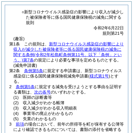
○新型コロナウイルス感染症の影響により収入が減少し
た被保険者等に係る国民健康保険税の減免に関する
規則
令和2年6月22日
規則第21号
(趣旨)
第1条
この規則は、
新型コロナウイルス感染症の影響により
収入が減少した被保険者等に係る国民健康保険税の減免に
関する条例
(令和2年松島町条例第11号。以下「条例」とい
う。)
第7条
の規定により必要な事項を定めるものとする。
(減免申請書)
第2条
条例第5条
に規定する申請書は、新型コロナウイルス
感染症に係る国民健康保険税減免申請書
(
様式第1号
)
とす
る。
2
条例第5条
に規定する減免を受けようとする事由を証明す
る書類は、
次の各号
のいずれかとする。
(1)
医師の診断書等
(2)
収入減少がわかる帳簿
(3)
収入減少がわかる収入明細表
(4)
事業等の廃止がわかるもの
(5)
失業のわかるもの
3
前項
の場合において、前年の所得等を町が保有する公簿等
により確認できるものについては、書類の添付を省略する