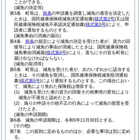
ことができる。
(減免の決定等)
第3条
町長は、
前条
の申請書を調査し減免の適否を決定した
ときは、国民健康保険税減免決定通知書
(
様式第2号
)
又は国
民健康保険税減免不承認決定通知書
(
様式第3号
)
により、申
請者に通知するものとする。
(減免事由の消滅の届出)
第4条
前条
の規定により減免の決定を受けた者が、資力の回
復等により減免の事由が消滅したときは、国民健康保険税
減免事由消滅届
(
様式第4号
)
により、直ちにその旨を町長に
届け出なければならない。
(減免の取消等)
第5条
町長は、減免を受けた者が、次のいずれかに該当する
ときは、その減免を取消し、国民健康保険税減免取消通知
書
(
様式第5号
)
により通知するものとする。
この場合におい
て、減免により免れた保険税は徴収する。
(1)
減免を受けた者の資力の回復その他事情の変化により
減免が不適当と認めたとき。
(2)
偽りの申請その他不正の行為によって減免の措置を受
けたとき。
(減免の申請期限)
第6条
減免の申請期限は、令和5年11月30日とする。
(その他)
第7条
この規則に定めるもののほか、必要な事項は別に定め
る。