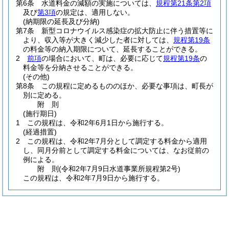
第6条
水道料金の減額の実施については、
規程第21条第2項
及び
第3項
の規定は、適用しない。
(納期限の延長及び分納)
第7条
新型コロナウイルス感染症の拡大防止に伴う措置等に
より、収入等が大きく減少した者に対しては、
規程第19条
の料金等の納入期限について、延長することができる。
2
前項
の場合において、町は、必要に応じて
規程第19条
の
料金等を分納させることができる。
(その他)
第8条
この規程に定めるもののほか、必要な事項は、町長が
別に定める。
附
則
(施行期日)
1
この規程は、令和2年6月1日から施行する。
(経過措置)
2
この規程は、令和2年7月分として調定する料金から適用
し、同月分前として調定する料金については、なお従前の
例による。
附
則
(令和2年7月9日
水道事業所規程第2号)
この規程は、令和2年7月9日から施行する。