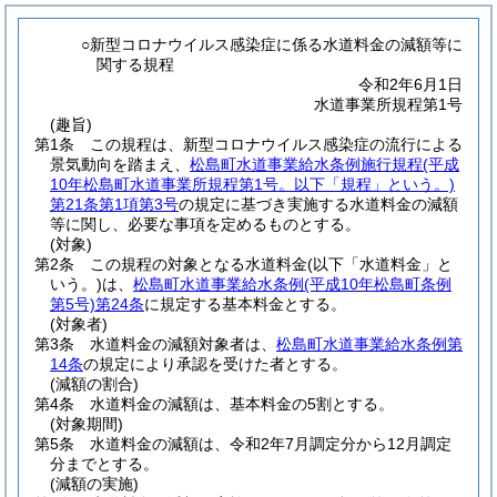
○新型コロナウイルス感染症に係る水道料金の減額等に
関する規程
令和2年6月1日
水道事業所規程第1号
(趣旨)
第1条
この規程は、新型コロナウイルス感染症の流行による
景気動向を踏まえ、
松島町水道事業給水条例施行規程
(平成
10年松島町水道事業所規程第1号。以下「規程」という。)
第21条第1項第3号
の規定に基づき実施する水道料金の減額
等に関し、必要な事項を定めるものとする。
(対象)
第2条
この規程の対象となる水道料金
(以下「水道料金」と
いう。)
は、
松島町水道事業給水条例
(平成10年松島町条例
第5号)
第24条
に規定する基本料金とする。
(対象者)
第3条
水道料金の減額対象者は、
松島町水道事業給水条例第
14条
の規定により承認を受けた者とする。
(減額の割合)
第4条
水道料金の減額は、基本料金の5割とする。
(対象期間)
第5条
水道料金の減額は、令和2年7月調定分から12月調定
分までとする。
(減額の実施)