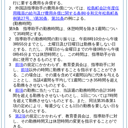
行に要する費用を弁償する。
2
外国語指導助手の費用弁償については、
松島町会計年度任
用職員の給与及び費用弁償に関する条例
(令和元年松島町条
例第27号。)
第30条
、
第31条
の例による。
(勤務時間)
第9条
指導助手の勤務時間は、休憩時間を除き1週間につい
て35時間とする。
2
指導助手の勤務時間の割り振りは、午前8時10分から午後
3時55分までとし、土曜日及び日曜日は勤務を要しない日
とする。
ただし、月曜日から金曜日までの午後0時から午後
0時45分までは休憩時間とし、この時間は、指導助手が自
由に使用できるものとする。
3
前項
の規定にかかわらず、教育委員会は、指導助手に対
し、
前項
以外の時間に勤務することを指示することができ
る。
この場合は、その週を含めて4週間以内に代休を与える
こととし、当該4週間を平均して1週間につき35時間を超え
る勤務をさせないものとする。
4
前項
の勤務に当たっては、当該週の勤務時間の合計35時
間を超える勤務をさせないものとし、1日については7時間
を超えて勤務させないものとする。
また、同法第35条第1
項の定めにより、毎週少なくとも1日の勤務を要しない日を
与えるものとする。
5
第2項
の規定にかかわらず、教育委員会は、指導助手に対
し、その勤務時間又は休憩時間の変更を指示することがで
きる。