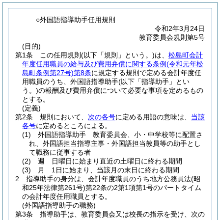
○外国語指導助手任用規則
令和2年3月24日
教育委員会規則第5号
(目的)
第1条
この任用規則
(以下「規則」という。)
は、
松島町会計
年度任用職員の給与及び費用弁償に関する条例
(令和元年松
島町条例第27号)
第8条
に規定する規則で定める会計年度任
用職員のうち、外国語指導助手
(以下「指導助手」とい
う。)
の報酬及び費用弁償について必要な事項を定めるもの
とする。
(定義)
第2条
規則において、
次の各号
に定める用語の意味は、
当該
各号
に定めるところによる。
(1)
外国語指導助手 教育委員会、小・中学校等に配置さ
れ、外国語担当指導主事・外国語担当教員等の助手とし
て職務に従事する者
(2)
週 日曜日に始まり直近の土曜日に終わる期間
(3)
月 1日に始まり、当該月の末日に終わる期間
2
指導助手の身分は、会計年度職員のうち地方公務員法
(昭
和25年法律第261号)
第22条の2第1項第1号のパートタイム
の会計年度任用職員とする。
(外国語指導助手の職務)
第3条
指導助手は、教育委員会又は校長の指示を受け、次の