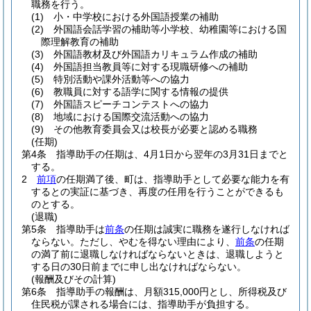
職務を行う。
(1)
小・中学校における外国語授業の補助
(2)
外国語会話学習の補助等小学校、幼稚園等における国
際理解教育の補助
(3)
外国語教材及び外国語カリキュラム作成の補助
(4)
外国語担当教員等に対する現職研修への補助
(5)
特別活動や課外活動等への協力
(6)
教職員に対する語学に関する情報の提供
(7)
外国語スピーチコンテストへの協力
(8)
地域における国際交流活動への協力
(9)
その他教育委員会又は校長が必要と認める職務
(任期)
第4条
指導助手の任期は、4月1日から翌年の3月31日までと
する。
2
前項
の任期満了後、町は、指導助手として必要な能力を有
するとの実証に基づき、再度の任用を行うことができるも
のとする。
(退職)
第5条
指導助手は
前条
の任期は誠実に職務を遂行しなければ
ならない。
ただし、やむを得ない理由により、
前条
の任期
の満了前に退職しなければならないときは、退職しようと
する日の30日前までに申し出なければならない。
(報酬及びその計算)
第6条
指導助手の報酬は、月額315,000円とし、所得税及び
住民税が課される場合には、指導助手が負担する。