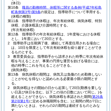
(休日)
第10条
職員の勤務時間、休暇等に関する条例
(平成7年松島
町条例第3号)
第9条
の規定は、指導助手について準用する。
(休暇の種類)
第11条
指導助手の休暇は、年次有給休暇、病気休暇、特別
休暇、介護休暇及び介護時間とする。
(年次有給休暇)
第12条
指導助手の年次有給休暇は、1年度毎における休暇
とし、1年度において20日とする。
2
指導助手は任期満了後、継続して再度任用される場合に
は、10日を限度として年次有給休暇を繰り越すことができ
るものとする。
3
教育委員会は、指導助手から請求された時季に年次有給休
暇を与えることが、事業の円滑な運営を妨げる場合には、
他の時季にこれを与えることができる。
(病気休暇)
第13条
病気休暇の期間は、病気又は負傷のため勤務しない
ことがやむを得ないと認められる必要最小限の期間とす
る。
2
病気休暇はその開始の日から起算して20日
(勤務を要しな
い日及び休日を含む。以下この項の日数において同じ。)
を
超えることができない。
病気休暇を承認された期間
(
第26条
第2項第1号
に定める休職期間を含む。)
と期間の間が7日に
満たないときは、それらの2の期間は連続するものとみな
す。