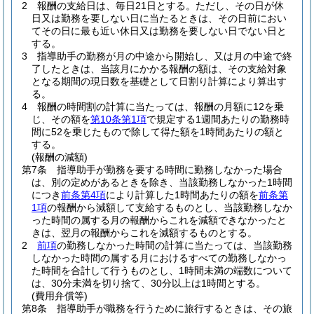
2
報酬の支給日は、毎日21日とする。
ただし、その日が休
日又は勤務を要しない日に当たるときは、その日前におい
てその日に最も近い休日又は勤務を要しない日でない日と
する。
3
指導助手の勤務が月の中途から開始し、又は月の中途で終
了したときは、当該月にかかる報酬の額は、その支給対象
となる期間の現日数を基礎として日割り計算により算出す
る。
4
報酬の時間割の計算に当たっては、報酬の月額に12を乗
じ、その額を
第10条第1項
で規定する1週間あたりの勤務時
間に52を乗じたもので除して得た額を1時間あたりの額と
する。
(報酬の減額)
第7条
指導助手が勤務を要する時間に勤務しなかった場合
は、別の定めがあるときを除き、当該勤務しなかった1時間
につき
前条第4項
により計算した1時間あたりの額を
前条第
1項
の報酬から減額して支給するものとし、当該勤務しなか
った時間の属する月の報酬からこれを減額できなかったと
きは、翌月の報酬からこれを減額するものとする。
2
前項
の勤務しなかった時間の計算に当たっては、当該勤務
しなかった時間の属する月におけるすべての勤務しなかっ
た時間を合計して行うものとし、1時間未満の端数について
は、30分未満を切り捨て、30分以上は1時間とする。
(費用弁償等)
第8条
指導助手が職務を行うために旅行するときは、その旅