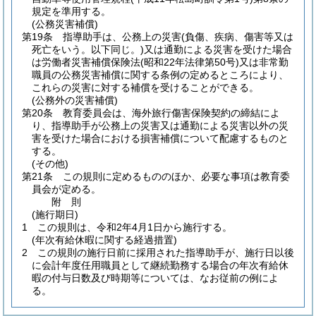
規定を準用する。
(公務災害補償)
第19条
指導助手は、公務上の災害
(負傷、疾病、傷害等又は
死亡をいう。以下同じ。)
又は通勤による災害を受けた場合
は労働者災害補償保険法
(昭和22年法律第50号)
又は非常勤
職員の公務災害補償に関する条例の定めるところにより、
これらの災害に対する補償を受けることができる。
(公務外の災害補償)
第20条
教育委員会は、海外旅行傷害保険契約の締結によ
り、指導助手が公務上の災害又は通勤による災害以外の災
害を受けた場合における損害補償について配慮するものと
する。
(その他)
第21条
この規則に定めるもののほか、必要な事項は教育委
員会が定める。
附
則
(施行期日)
1
この規則は、令和2年4月1日から施行する。
(年次有給休暇に関する経過措置)
2
この規則の施行日前に採用された指導助手が、施行日以後
に会計年度任用職員として継続勤務する場合の年次有給休
暇の付与日数及び時期等については、なお従前の例によ
る。