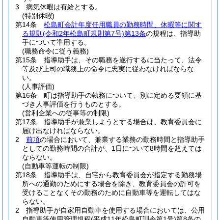
3
病気休暇は有給とする。
(特別休暇)
第14条
松島町会計年度任用職員の勤務時間、休暇等に関す
る規則
(令和2年松島町規則第7号)
第13条
の規程は、指導助
手について準用する。
(職務命令に従う義務)
第15条
指導助手は、その職務を遂行するに当たって、法令
等及び上司の職務上の命令に忠実に従わなければならな
い。
(人事評価)
第16条
町は指導助手の執務について、別に定める要領に基
づき人事評価を行うものとする。
(営利企業への従事等の制限)
第17条
指導助手が兼業しようとする場合は、教育委員会に
届け出なければならない。
2
前項
の場合において、兼業する業務の勤務時間と指導助手
としての勤務時間の合計が、1日について8時間を超えては
ならない。
(自動車等運転の制限)
第18条
指導助手は、自宅から教育委員会が指定する勤務場
所への通勤のためにする場合を除き、教育委員会の許可を
受けることなくその勤務のために自動車等を運転してはな
らない。
2
指導助手が自家用自動車を使用する場合においては、公用
自動車等使用管理規程
(平成11年松島町訓令第1号)
第8条の