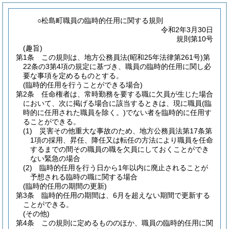
○松島町職員の臨時的任用に関する規則
令和2年3月30日
規則第10号
(趣旨)
第1条
この規則は、地方公務員法
(昭和25年法律第261号)
第
22条の3第4項の規定に基づき、職員の臨時的任用に関し必
要な事項を定めるものとする。
(臨時的任用を行うことができる場合)
第2条
任命権者は、常時勤務を要する職に欠員が生じた場合
において、次に掲げる場合に該当するときは、現に職員
(臨
時的に任用された職員を除く。)
でない者を臨時的に任用す
ることができる。
(1)
災害その他重大な事故のため、地方公務員法第17条第
1項の採用、昇任、降任又は転任の方法により職員を任命
するまでの間その職員の職を欠員にしておくことができ
ない緊急の場合
(2)
臨時的任用を行う日から1年以内に廃止されることが
予想される臨時の職に関する場合
(臨時的任用の期間の更新)
第3条
臨時的任用の期間は、6月を超えない期間で更新する
ことができる。
(その他)
第4条
この規則に定めるもののほか、職員の臨時的任用に関