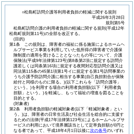
○松島町訪問介護等利用者負担の軽減に関する規則
平成26年3月28日
規則第5号
松島町訪問介護の利用者負担の軽減に関する規則(平成12年
松島町規則第11号)の全部を改正する。
(目的)
第1条
この規則は、障害者の福祉に係る施策によるホームヘ
ルプサービス事業を利用していた低所得の障害者で介護保
険制度の適用を受けることとなったもの等について、介護
保険法
(平成9年法律第123号)
第8条第2項に規定する訪問介
護若しくは同条第16項に規定する夜間対応型訪問介護又は
同法第115条の45第1項第1号イに規定する第1号訪問事業の
うち介護予防訪問介護に相当する事業
(自己負担割合が保険
給付と同様のものに限る。)
(以下これらを「訪問介護等」
という。)
を利用する場合の利用者負担額
(以下「利用者負
担額」という。)
を軽減し、もって福祉の増進を図ることを
目的とする。
(対象者)
第2条
利用者負担額の軽減対象者
(以下「軽減対象者」とい
う。)
は、障害者の日常生活及び社会生活を総合的に支援す
るための法律
(平成17年法律第123号)
によるホームヘルプサ
ービスの利用において境界層該当として定率負担額が0円と
なる者であって、平成18年4月1日以後に
次の各号
のいずれ