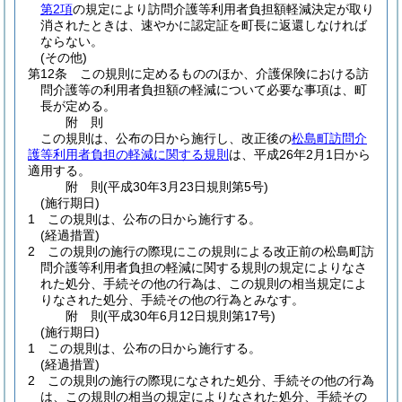
第2項
の規定により訪問介護等利用者負担額軽減決定が取り
消されたときは、速やかに認定証を町長に返還しなければ
ならない。
(その他)
第12条
この規則に定めるもののほか、介護保険における訪
問介護等の利用者負担額の軽減について必要な事項は、町
長が定める。
附
則
この規則は、公布の日から施行し、改正後の
松島町訪問介
護等利用者負担の軽減に関する規則
は、平成26年2月1日から
適用する。
附
則
(平成30年3月23日
規則第5号)
(施行期日)
1
この規則は、公布の日から施行する。
(経過措置)
2
この規則の施行の際現にこの規則による改正前の松島町訪
問介護等利用者負担の軽減に関する規則の規定によりなさ
れた処分、手続その他の行為は、この規則の相当規定によ
りなされた処分、手続その他の行為とみなす。
附
則
(平成30年6月12日
規則第17号)
(施行期日)
1
この規則は、公布の日から施行する。
(経過措置)
2
この規則の施行の際現になされた処分、手続その他の行為
は、この規則の相当の規定によりなされた処分、手続その