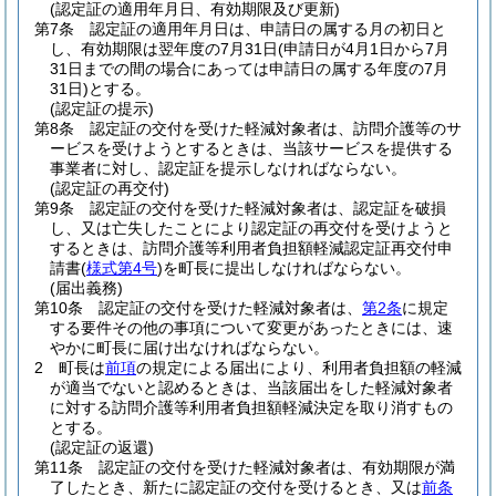
(認定証の適用年月日、有効期限及び更新)
第7条
認定証の適用年月日は、申請日の属する月の初日と
し、有効期限は翌年度の7月31日
(申請日が4月1日から7月
31日までの間の場合にあっては申請日の属する年度の7月
31日)
とする。
(認定証の提示)
第8条
認定証の交付を受けた軽減対象者は、訪問介護等のサ
ービスを受けようとするときは、当該サービスを提供する
事業者に対し、認定証を提示しなければならない。
(認定証の再交付)
第9条
認定証の交付を受けた軽減対象者は、認定証を破損
し、又は亡失したことにより認定証の再交付を受けようと
するときは、訪問介護等利用者負担額軽減認定証再交付申
請書
(
様式第4号
)
を町長に提出しなければならない。
(届出義務)
第10条
認定証の交付を受けた軽減対象者は、
第2条
に規定
する要件その他の事項について変更があったときには、速
やかに町長に届け出なければならない。
2
町長は
前項
の規定による届出により、利用者負担額の軽減
が適当でないと認めるときは、当該届出をした軽減対象者
に対する訪問介護等利用者負担額軽減決定を取り消すもの
とする。
(認定証の返還)
第11条
認定証の交付を受けた軽減対象者は、有効期限が満
了したとき、新たに認定証の交付を受けるとき、又は
前条