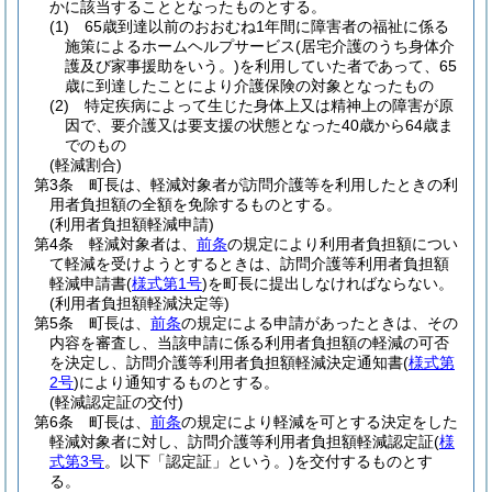
かに該当することとなったものとする。
(1)
65歳到達以前のおおむね1年間に障害者の福祉に係る
施策によるホームヘルプサービス
(居宅介護のうち身体介
護及び家事援助をいう。)
を利用していた者であって、65
歳に到達したことにより介護保険の対象となったもの
(2)
特定疾病によって生じた身体上又は精神上の障害が原
因で、要介護又は要支援の状態となった40歳から64歳ま
でのもの
(軽減割合)
第3条
町長は、軽減対象者が訪問介護等を利用したときの利
用者負担額の全額を免除するものとする。
(利用者負担額軽減申請)
第4条
軽減対象者は、
前条
の規定により利用者負担額につい
て軽減を受けようとするときは、訪問介護等利用者負担額
軽減申請書
(
様式第1号
)
を町長に提出しなければならない。
(利用者負担額軽減決定等)
第5条
町長は、
前条
の規定による申請があったときは、その
内容を審査し、当該申請に係る利用者負担額の軽減の可否
を決定し、訪問介護等利用者負担額軽減決定通知書
(
様式第
2号
)
により通知するものとする。
(軽減認定証の交付)
第6条
町長は、
前条
の規定により軽減を可とする決定をした
軽減対象者に対し、訪問介護等利用者負担額軽減認定証
(
様
式第3号
。以下「認定証」という。)
を交付するものとす
る。