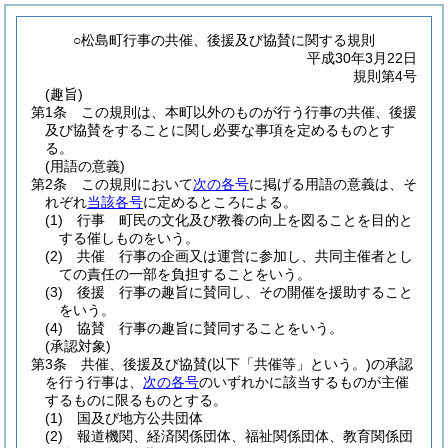
○松島町行事の共催、後援及び協賛に関する規則
平成30年3月22日
規則第4号
(趣旨)
第1条
この規則は、本町以外のものが行う行事の共催、後援
及び協賛をすることに関し必要な事項を定めるものとす
る。
(用語の意義)
第2条
この規則において
次の各号
に掲げる用語の意義は、そ
れぞれ
当該各号
に定めるところによる。
(1)
行事 町民の文化及び教養の向上を図ることを目的と
する催しものをいう。
(2)
共催 行事の企画又は運営に参加し、共同主催者とし
ての責任の一部を負担することをいう。
(3)
後援 行事の趣旨に賛同し、その開催を援助すること
をいう。
(4)
協賛 行事の趣旨に賛同することをいう。
(承認対象)
第3条
共催、後援及び協賛
(以下「共催等」という。)
の承認
を行う行事は、
次の各号
のいずれかに該当するものが主催
するものに限るものとする。
(1)
国及び地方公共団体
(2)
報道機関、経済関係団体、福祉関係団体、教育関係団