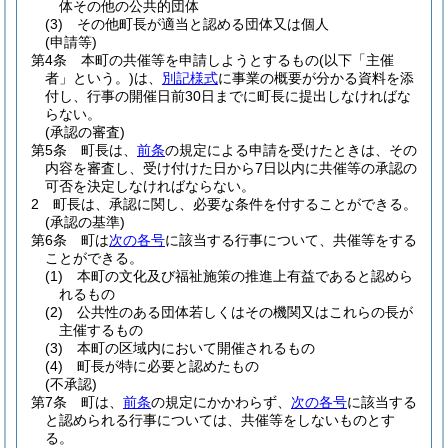
体その他の公共的団体
(3)
その他町長が適当と認める団体又は個人
(申請等)
第4条
本町の共催等を申請しようとするもの
(以下「主催
者」という。)
は、
別記様式
に事業の概要が分かる資料を添
付し、行事の開催日前30日までに町長に提出しなければな
らない。
(承認の審査)
第5条
町長は、
前条
の規定による申請を受けたときは、その
内容を審査し、受け付けた日から7日以内に共催等の承認の
可否を決定しなければならない。
2
町長は、承認に関し、必要な条件を付することができる。
(承認の基準)
第6条
町は
次の各号
に該当する行事について、共催等をする
ことができる。
(1)
本町の文化及び福祉施策の推進上有益であると認めら
れるもの
(2)
公共性のある団体若しくはその機関又はこれらの長が
主催するもの
(3)
本町の区域内において開催されるもの
(4)
町長が特に必要と認めたもの
(不承認)
第7条
町は、
前条
の規定にかかわらず、
次の各号
に該当する
と認められる行事については、共催等をしないものとす
る。