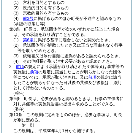
(1)
営利を目的とするもの
(2)
政治的目的を有するもの
(3)
宗教的目的を有するもの
(4)
前3号
に掲げるもののほか町長が不適当と認めるもの
(承認の取消し等)
第8条
町長は、承諾団体等が次のいずれかに該当した場合
は、その承認を取り消すことができる。
(1)
第6条
に掲げる基準に適合しないと認めたとき。
(2)
承諾団体等が解散したとき又は正当な理由もなく行事
等を取りやめたとき。
(3)
依頼書又は添付書類に虚偽があると認められるとき。
(4)
その他町長が取り消す必要があると認めたとき。
2
前項
の規定により承諾が取り消された団体等又は事業等の
実施後に
前項
の規定に該当したことが明らかになった団体
等については、承認が取り消され、又は
前項
の規定に該当
したことが明らかになった日以後の共催及び後援は、原則
として行わないものとする。
(報告)
第9条
町長は、必要があると認めるときは、行事の主催者に
対し共催等の実施報告書の提出を求めることができる。
(委任)
第10条
この規則に定めるもののほか、必要な事項は、町長
が別に定める。
附
則
この規則は、平成30年4月1日から施行する。