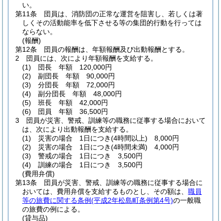
い。
第11条
団員は、消防団の正常な運営を阻害し、若しくは著
しくその活動能率を低下させる等の集団的行動を行っては
ならない。
(報酬)
第12条
団員の報酬は、年額報酬及び出動報酬とする。
2
団員には、次により年額報酬を支給する。
(1)
団長 年額 120,000円
(2)
副団長 年額 90,000円
(3)
分団長 年額 72,000円
(4)
副分団長 年額 48,000円
(5)
班長 年額 42,000円
(6)
団員 年額 36,500円
3
団員が災害、警戒、訓練等の職務に従事する場合において
は、次により出動報酬を支給する。
(1)
災害の場合 1日につき
(4時間以上)
8,000円
(2)
災害の場合 1日につき
(4時間未満)
4,000円
(3)
警戒の場合 1日につき 3,500円
(4)
訓練の場合 1日につき 3,500円
(費用弁償)
第13条
団員が災害、警戒、訓練等の職務に従事する場合に
おいては、費用弁償を支給するものとし、その額は、
職員
等の旅費に関する条例
(平成2年松島町条例第4号)
の一般職
の旅費の例による。
(貸与品)