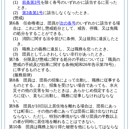
(1)
前条第3号
を除く各号のいずれかに該当するに至った
とき。
(2)
第3条第1号
に該当しなくなったとき。
(懲戒)
第6条
任命権者は、団員が
次の各号
のいずれかに該当する場
合は、これに対し懲戒処分として、戒告、停職、又は免職
の処分をすることができる。
(1)
消防に関する法令並びに条例、又は規則に違反したと
き。
(2)
職務上の義務に違反し、又は職務を怠ったとき。
(3)
団員としてふさわしくない非行があったとき。
第7条
分限及び懲戒に関する処分の手続については「職員の
懲戒の手続及び効果に関する条例
(昭和26年告示第78号)
」
に準ずるものとする。
(服務規律)
第8条
団員は、団長の招集によって出動し、職務に従事する
ものとする。
また、招集を受けない場合であっても、水火
災その他の災害を知ったときは、あらかじめ指定するとこ
ろに従い、直ちに出動し、職務に従事しなければならな
い。
第9条
団員が10日以上居住地を離れる場合は、団長にあっ
ては町長に、その他の者にあっては団長に届け出なければ
ならない。
ただし、特別の事情がない限り団員の半数以上
の者が同時に居住地を離れることはできない。
第10条
団員は職務上知り得た秘密を他にもらしてはならな