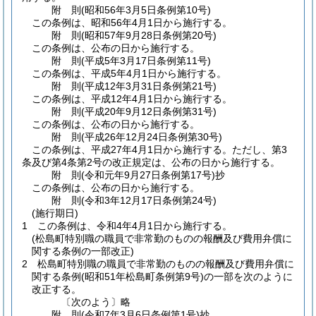
附
則
(昭和56年3月5日
条例第10号)
この条例は、昭和56年4月1日から施行する。
附
則
(昭和57年9月28日
条例第20号)
この条例は、公布の日から施行する。
附
則
(平成5年3月17日
条例第11号)
この条例は、平成5年4月1日から施行する。
附
則
(平成12年3月31日
条例第21号)
この条例は、平成12年4月1日から施行する。
附
則
(平成20年9月12日
条例第31号)
この条例は、公布の日から施行する。
附
則
(平成26年12月24日
条例第30号)
この条例は、平成27年4月1日から施行する。
ただし、第3
条及び第4条第2号の改正規定は、公布の日から施行する。
附
則
(令和元年9月27日
条例第17号)
抄
この条例は、公布の日から施行する。
附
則
(令和3年12月17日
条例第24号)
(施行期日)
1
この条例は、令和4年4月1日から施行する。
(松島町特別職の職員で非常勤のものの報酬及び費用弁償に
関する条例の一部改正)
2
松島町特別職の職員で非常勤のものの報酬及び費用弁償に
関する条例
(昭和51年松島町条例第9号)
の一部を次のように
改正する。
〔次のよう〕略
附
則
(令和7年3月6日
条例第1号)
抄