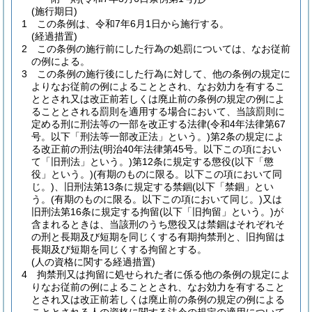
(施行期日)
1
この条例は、令和7年6月1日から施行する。
(経過措置)
2
この条例の施行前にした行為の処罰については、なお従前
の例による。
3
この条例の施行後にした行為に対して、他の条例の規定に
よりなお従前の例によることとされ、なお効力を有するこ
ととされ又は改正前若しくは廃止前の条例の規定の例によ
ることとされる罰則を適用する場合において、当該罰則に
定める刑に刑法等の一部を改正する法律
(令和4年法律第67
号。以下「刑法等一部改正法」という。)
第2条の規定によ
る改正前の刑法
(明治40年法律第45号。以下この項におい
て「旧刑法」という。)
第12条に規定する懲役
(以下「懲
役」という。)
(有期のものに限る。以下この項において同
じ。)
、旧刑法第13条に規定する禁錮(以下「禁錮」とい
う。
(有期のものに限る。以下この項において同じ。)
又は
旧刑法第16条に規定する拘留
(以下「旧拘留」という。)
が
含まれるときは、当該刑のうち懲役又は禁錮はそれぞれそ
の刑と長期及び短期を同じくする有期拘禁刑と、旧拘留は
長期及び短期を同じくする拘留とする。
(人の資格に関する経過措置)
4
拘禁刑又は拘留に処せられた者に係る他の条例の規定によ
りなお従前の例によることとされ、なお効力を有すること
とされ又は改正前若しくは廃止前の条例の規定の例による