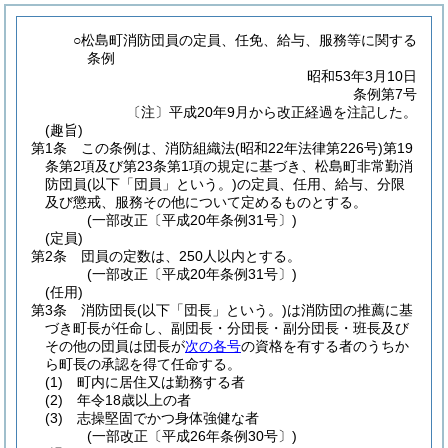
○松島町消防団員の定員、任免、給与、服務等に関する
条例
昭和53年3月10日
条例第7号
〔注〕平成20年9月から改正経過を注記した。
(趣旨)
第1条
この条例は、消防組織法
(昭和22年法律第226号)
第19
条第2項及び第23条第1項の規定に基づき、松島町非常勤消
防団員
(以下「団員」という。)
の定員、任用、給与、分限
及び懲戒、服務その他について定めるものとする。
(一部改正〔平成20年条例31号〕)
(定員)
第2条
団員の定数は、250人以内とする。
(一部改正〔平成20年条例31号〕)
(任用)
第3条
消防団長
(以下「団長」という。)
は消防団の推薦に基
づき町長が任命し、副団長・分団長・副分団長・班長及び
その他の団員は団長が
次の各号
の資格を有する者のうちか
ら町長の承認を得て任命する。
(1)
町内に居住又は勤務する者
(2)
年令18歳以上の者
(3)
志操堅固でかつ身体強健な者
(一部改正〔平成26年条例30号〕)