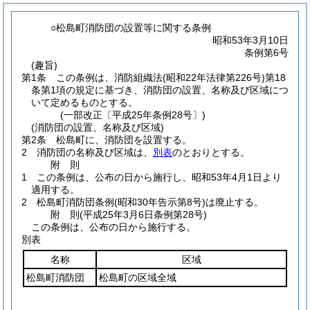
○松島町消防団の設置等に関する条例
昭和53年3月10日
条例第6号
(趣旨)
第1条
この条例は、消防組織法
(昭和22年法律第226号)
第18
条第1項の規定に基づき、消防団の設置、名称及び区域につ
いて定めるものとする。
(一部改正〔平成25年条例28号〕)
(消防団の設置、名称及び区域)
第2条
松島町に、消防団を設置する。
2
消防団の名称及び区域は、
別表
のとおりとする。
附
則
1
この条例は、公布の日から施行し、昭和53年4月1日より
適用する。
2
松島町消防団条例
(昭和30年告示第8号)
は廃止する。
附
則
(平成25年3月6日
条例第28号)
この条例は、公布の日から施行する。
別表
名称
区域
松島町消防団
松島町の区域全域