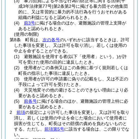
(3)
暴力団員による不当な行為の防止等に関する法律
(平
成3年法律第77号)
第2条第2号に掲げる暴力団その他集団
的に、又は常習的に暴力的不法行為を行うおそれがある
組織の利益になると認められるとき。
(4)
前3号
に掲げる場合のほか、避難施設の管理上支障が
あると認められるとき。
(使用の制限)
第8条
町長は、
次の各号
のいずれかに該当するときは、許可
した事項を変更し、又は許可を取り消し、若しくは使用の
中止を命ずることができる。
(1)
避難施設を使用する者
(以下「使用者」という。)
が許
可を受けた使用の目的に違反したとき。
(2)
使用者がこの条例又はこの条例に基づく規則若しくは
町長の指示した事項に違反したとき。
(3)
使用者が許可の申請書に偽りの記載をし、又は不正の
手段によって許可を受けたとき。
(4)
天災地変その他の避けることのできない理由により必
要があると認めるとき。
(5)
前各号
に掲げる場合のほか、避難施設の管理上特に必
要があると認めるとき。
2
前項
の規定により許可した事項を変更し、又は許可を取り
消し、若しくは使用の中止を命じた場合において使用者に
損害が生じても、町長はその賠償の責めを負わないものと
する。
ただし、
前項第5号
に該当する場合は、この限りでな
い。