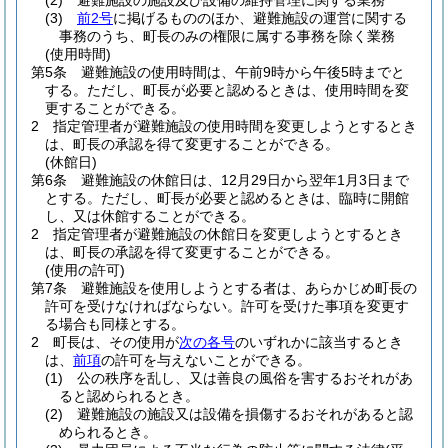
(2)
避難施設の施設及び設備の維持管理に関する業務
(3)
前2号
に掲げるもののほか、避難施設の運営に関する
事務のうち、町長のみの権限に属する事務を除く業務
(使用時間)
第5条
避難施設の使用時間は、午前9時から午後5時までと
する。
ただし、町長が必要と認めるときは、使用時間を変
更することができる。
2
指定管理者が避難施設の使用時間を変更しようとするとき
は、町長の承認を得て変更することができる。
(休館日)
第6条
避難施設の休館日は、12月29日から翌年1月3日まで
とする。
ただし、町長が必要と認めるときは、臨時に開館
し、又は休館することができる。
2
指定管理者が避難施設の休館日を変更しようとするとき
は、町長の承認を得て変更することができる。
(使用の許可)
第7条
避難施設を使用しようとする者は、あらかじめ町長の
許可を受けなければならない。
許可を受けた事項を変更す
る場合も同様とする。
2
町長は、その使用が
次の各号
のいずれかに該当するとき
は、
前項
の許可を与えないことができる。
(1)
公の秩序を乱し、又は善良の風俗を害するおそれがあ
ると認められるとき。
(2)
避難施設の施設又は設備を損傷するおそれがあると認
められるとき。