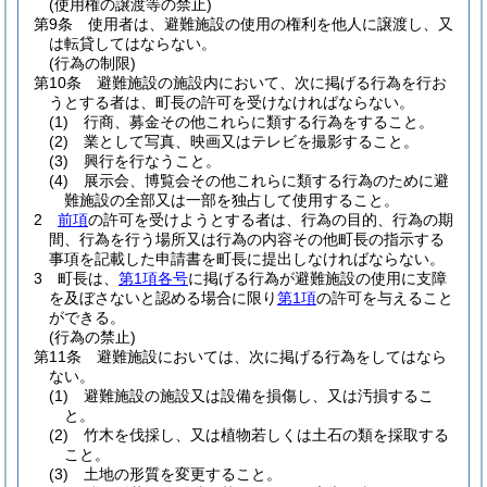
(使用権の譲渡等の禁止)
第9条
使用者は、避難施設の使用の権利を他人に譲渡し、又
は転貸してはならない。
(行為の制限)
第10条
避難施設の施設内において、次に掲げる行為を行お
うとする者は、町長の許可を受けなければならない。
(1)
行商、募金その他これらに類する行為をすること。
(2)
業として写真、映画又はテレビを撮影すること。
(3)
興行を行なうこと。
(4)
展示会、博覧会その他これらに類する行為のために避
難施設の全部又は一部を独占して使用すること。
2
前項
の許可を受けようとする者は、行為の目的、行為の期
間、行為を行う場所又は行為の内容その他町長の指示する
事項を記載した申請書を町長に提出しなければならない。
3
町長は、
第1項各号
に掲げる行為が避難施設の使用に支障
を及ぼさないと認める場合に限り
第1項
の許可を与えること
ができる。
(行為の禁止)
第11条
避難施設においては、次に掲げる行為をしてはなら
ない。
(1)
避難施設の施設又は設備を損傷し、又は汚損するこ
と。
(2)
竹木を伐採し、又は植物若しくは土石の類を採取する
こと。
(3)
土地の形質を変更すること。