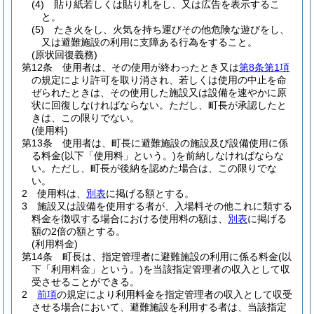
(4)
貼り紙若しくは貼り札をし、又は広告を表示するこ
と。
(5)
たき火をし、火気を持ち運びその他危険な遊びをし、
又は避難施設の利用に支障ある行為をすること。
(原状回復義務)
第12条
使用者は、その使用が終わったとき又は
第8条第1項
の規定により許可を取り消され、若しくは使用の中止を命
ぜられたときは、その使用した施設又は設備を速やかに原
状に回復しなければならない。
ただし、町長が承認したと
きは、この限りでない。
(使用料)
第13条
使用者は、町長に避難施設の施設及び設備使用に係
る料金
(以下「使用料」という。)
を前納しなければならな
い。
ただし、町長が後納を認めた場合は、この限りでな
い。
2
使用料は、
別表
に掲げる額とする。
3
施設又は設備を使用する者が、入場料その他これに類する
料金を徴収する場合における使用料の額は、
別表
に掲げる
額の2倍の額とする。
(利用料金)
第14条
町長は、指定管理者に避難施設の利用に係る料金
(以
下「利用料金」という。)
を当該指定管理者の収入として収
受させることができる。
2
前項
の規定により利用料金を指定管理者の収入として収受
させる場合において、避難施設を利用する者は、当該指定