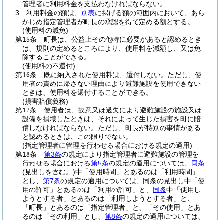
管理者に利用料金を支払わなければならない。
3
利用料金の額は、
別表
に掲げる額の範囲内において、あら
かじめ指定管理者が町長の承認を得て定める額とする。
(使用料の減免)
第15条
町長は、公益上その他特に必要があると認めるとき
は、規則の定めるところにより、使用料を減額し、又は免
除することができる。
(使用料の不還付)
第16条
既に納入された使用料は、還付しない。
ただし、使
用者の責めに帰さない理由により避難施設を使用できない
ときは、使用料を還付することができる。
(損害賠償義務)
第17条
使用者は、故意又は過失により避難施設の施設又は
設備を損壊したときは、それによって生じた損害を町に賠
償しなければならない。
ただし、町長が特別の事情がある
と認めるときは、この限りでない。
(指定管理者に管理を行わせる場合における規定の適用)
第18条
第3条
の規定により指定管理者に避難施設の管理を
行わせる場合における
第5条
の規定の適用については、
同条
(見出しを含む。)
中「使用時間」とあるのは「利用時間」
とし、
第7条
の規定の適用については、同条の見出し中「使
用の許可」とあるのは「利用の許可」と、
同条
中「使用し
ようとする者」とあるのは「利用しようとする者」と、
「町長」とあるのは「指定管理者」と、「その使用」とあ
るのは「その利用」とし、
第8条
の規定の適用については、