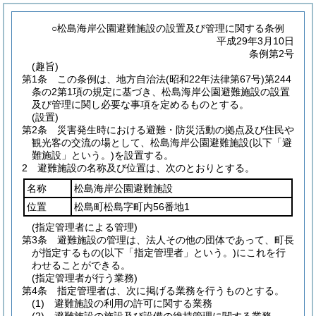
○松島海岸公園避難施設の設置及び管理に関する条例
平成29年3月10日
条例第2号
(趣旨)
第1条
この条例は、地方自治法
(昭和22年法律第67号)
第244
条の2第1項の規定に基づき、松島海岸公園避難施設の設置
及び管理に関し必要な事項を定めるものとする。
(設置)
第2条
災害発生時における避難・防災活動の拠点及び住民や
観光客の交流の場として、松島海岸公園避難施設
(以下「避
難施設」という。)
を設置する。
2
避難施設の名称及び位置は、次のとおりとする。
名称
松島海岸公園避難施設
位置
松島町松島字町内56番地1
(指定管理者による管理)
第3条
避難施設の管理は、法人その他の団体であって、町長
が指定するもの
(以下「指定管理者」という。)
にこれを行
わせることができる。
(指定管理者が行う業務)
第4条
指定管理者は、次に掲げる業務を行うものとする。
(1)
避難施設の利用の許可に関する業務