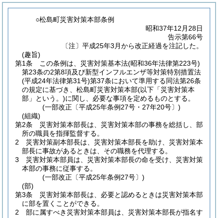
○松島町災害対策本部条例
昭和37年12月28日
告示第66号
〔注〕平成25年3月から改正経過を注記した。
(趣旨)
第1条
この条例は、災害対策基本法
(昭和36年法律第223号)
第23条の2第8項及び新型インフルエンザ等対策特別措置法
(平成24年法律第31号)
第37条において準用する同法第26条
の規定に基づき、松島町災害対策本部
(以下「災害対策本
部」という。)
に関し、必要な事項を定めるものとする。
(一部改正〔平成25年条例27号・27年20号〕)
(組織)
第2条
災害対策本部長は、災害対策本部の事務を総括し、部
所の職員を指揮監督する。
2
災害対策副本部長は、災害対策本部長を助け、災害対策本
部長に事故があるときは、その職務を代理する。
3
災害対策本部員は、災害対策本部長の命を受け、災害対策
本部の事務に従事する。
(一部改正〔平成25年条例27号〕)
(部)
第3条
災害対策本部長は、必要と認めるときは災害対策本部
に部を置くことができる。
2
部に属すべき災害対策本部員は、災害対策本部長が指名す