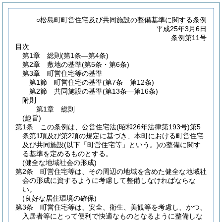
○松島町町営住宅及び共同施設の整備基準に関する条例
平成25年3月6日
条例第11号
目次
第1章
総則
(第1条―第4条)
第2章
敷地の基準
(第5条・第6条)
第3章
町営住宅等の基準
第1節
町営住宅の基準
(第7条―第12条)
第2節
共同施設の基準
(第13条―第16条)
附則
第1章
総則
(趣旨)
第1条
この条例は、公営住宅法
(昭和26年法律第193号)
第5
条第1項及び第2項の規定に基づき、本町における町営住宅
及び共同施設
(以下「町営住宅等」という。)
の整備に関す
る基準を定めるものとする。
(健全な地域社会の形成)
第2条
町営住宅等は、その周辺の地域を含めた健全な地域社
会の形成に資するように考慮して整備しなければならな
い。
(良好な居住環境の確保)
第3条
町営住宅等は、安全、衛生、美観等を考慮し、かつ、
入居者等にとって便利で快適なものとなるように整備しな