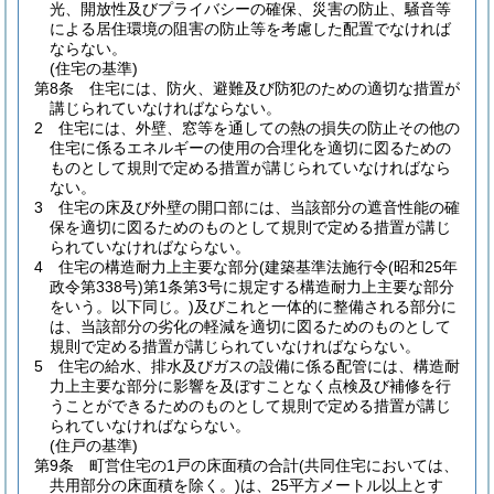
光、開放性及びプライバシーの確保、災害の防止、騒音等
による居住環境の阻害の防止等を考慮した配置でなければ
ならない。
(住宅の基準)
第8条
住宅には、防火、避難及び防犯のための適切な措置が
講じられていなければならない。
2
住宅には、外壁、窓等を通しての熱の損失の防止その他の
住宅に係るエネルギーの使用の合理化を適切に図るための
ものとして規則で定める措置が講じられていなければなら
ない。
3
住宅の床及び外壁の開口部には、当該部分の遮音性能の確
保を適切に図るためのものとして規則で定める措置が講じ
られていなければならない。
4
住宅の構造耐力上主要な部分
(建築基準法施行令
(昭和25年
政令第338号)
第1条第3号に規定する構造耐力上主要な部分
をいう。以下同じ。)
及びこれと一体的に整備される部分に
は、当該部分の劣化の軽減を適切に図るためのものとして
規則で定める措置が講じられていなければならない。
5
住宅の給水、排水及びガスの設備に係る配管には、構造耐
力上主要な部分に影響を及ぼすことなく点検及び補修を行
うことができるためのものとして規則で定める措置が講じ
られていなければならない。
(住戸の基準)
第9条
町営住宅の1戸の床面積の合計
(共同住宅においては、
共用部分の床面積を除く。)
は、25平方メートル以上とす