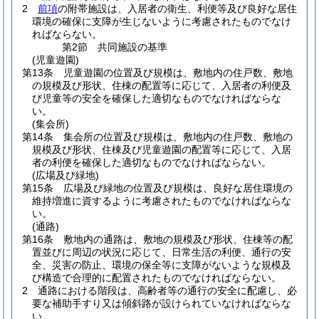
2
前項
の附帯施設は、入居者の衛生、利便等及び良好な居住
環境の確保に支障が生じないように考慮されたものでなけ
ればならない。
第2節
共同施設の基準
(児童遊園)
第13条
児童遊園の位置及び規模は、敷地内の住戸数、敷地
の規模及び形状、住棟の配置等に応じて、入居者の利便及
び児童等の安全を確保した適切なものでなければならな
い。
(集会所)
第14条
集会所の位置及び規模は、敷地内の住戸数、敷地の
規模及び形状、住棟及び児童遊園の配置等に応じて、入居
者の利便を確保した適切なものでなければならない。
(広場及び緑地)
第15条
広場及び緑地の位置及び規模は、良好な居住環境の
維持増進に資するように考慮されたものでなければならな
い。
(通路)
第16条
敷地内の通路は、敷地の規模及び形状、住棟等の配
置並びに周辺の状況に応じて、日常生活の利便、通行の安
全、災害の防止、環境の保全等に支障がないような規模及
び構造で合理的に配置されたものでなければならない。
2
通路における階段は、高齢者等の通行の安全に配慮し、必
要な補助手すり又は傾斜路が設けられていなければならな
い。