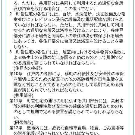
る。
ただし、共用部分に共同して利用するため適切な台所
及び浴室を設ける場合は、この限りでない。
2
町営住宅の各住戸には、台所、水洗便所、洗面設備及び浴
室並びにテレビジョン受信の設備及び電話配線が設けられ
ていなければならない。
ただし、共用部分に共同して利用
するため適切な台所又は浴室を設けることにより、各住戸
部分に設ける場合と同等以上の居住環境が確保される場合
にあっては、各住戸部分に台所又は浴室を設けることを要
しない。
3
町営住宅の各住戸には、居室内における化学物質の発散に
よる衛生上の支障の防止を図るためのものとして規則で定
める措置が講じられていなければならない。
(住戸内の各部)
第10条
住戸内の各部には、移動の利便性及び安全性の確保
を適切に図るための措置その他の高齢者等が日常生活を支
障なく営むことができるためのものとして規則で定める措
置が講じられていなければならない。
(共用部分)
第11条
町営住宅の通行の用に供する共用部分には、高齢者
等の移動の利便性及び安全性の確保を適切に図るためのも
のとして規則で定める措置が講じられていなければならな
い。
(附帯施設)
第12条
敷地内には、必要な自転車置場、物置、ごみ置場等
の附帯施設が設けられていなければならない。