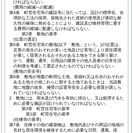
ければならない。
(費用の縮減への配慮)
第4条
町営住宅等の建設等に当たっては、設計の標準化、合
理的な工法の採用、規格化された資材の使用及び適切な耐
久性の確保に努めることにより、建設及び維持管理に要す
る費用の縮減に配慮しなければならない。
第2章
敷地の基準
(位置の選定)
第5条
町営住宅等の敷地
(以下「敷地」という。)
の位置は、
災害の発生のおそれが多い土地及び公害等により居住環境
が著しく阻害されるおそれがある土地をできる限り避け、
かつ、通勤、通学、日用品の購買その他入居者の日常生活
の利便を考慮して選定されたものでなければならない。
(敷地の安全等)
第6条
敷地が地盤の軟弱な土地、崖崩れ又は出水のおそれが
ある土地その他これらに類する土地であるときは、当該敷
地に地盤の改良、擁壁の設置等安全上必要な措置が講じら
れていなければならない。
2
敷地には、雨水及び汚水を有効に排出し、又は処理するた
めに必要な施設が設けられていなければならない。
第3章
町営住宅等の基準
第1節
町営住宅の基準
(住棟等の基準)
第7条
住棟その他の建築物は、敷地内及びその周辺の地域の
良好な居住環境を確保するために必要な日照、通風、採