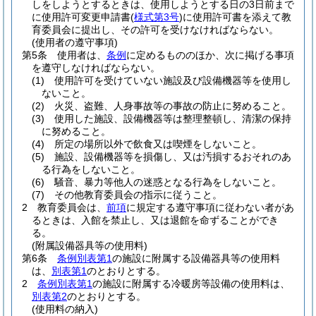
しをしようとするときは、使用しようとする日の3日前まで
に使用許可変更申請書
(
様式第3号
)
に使用許可書を添えて教
育委員会に提出し、その許可を受けなければならない。
(使用者の遵守事項)
第5条
使用者は、
条例
に定めるもののほか、次に掲げる事項
を遵守しなければならない。
(1)
使用許可を受けていない施設及び設備機器等を使用し
ないこと。
(2)
火災、盗難、人身事故等の事故の防止に努めること。
(3)
使用した施設、設備機器等は整理整頓し、清潔の保持
に努めること。
(4)
所定の場所以外で飲食又は喫煙をしないこと。
(5)
施設、設備機器等を損傷し、又は汚損するおそれのあ
る行為をしないこと。
(6)
騒音、暴力等他人の迷惑となる行為をしないこと。
(7)
その他教育委員会の指示に従うこと。
2
教育委員会は、
前項
に規定する遵守事項に従わない者があ
るときは、入館を禁止し、又は退館を命ずることができ
る。
(附属設備器具等の使用料)
第6条
条例別表第1
の施設に附属する設備器具等の使用料
は、
別表第1
のとおりとする。
2
条例別表第1
の施設に附属する冷暖房等設備の使用料は、
別表第2
のとおりとする。
(使用料の納入)