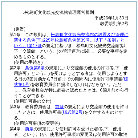
○松島町文化観光交流館管理運営規則
平成26年1月30日
教委規則第2号
(趣旨)
第1条
この規則は、
松島町文化観光交流館の設置及び管理に
関する条例
(平成25年松島町条例第39号。以下「条例」と
いう。)
第17条
の規定に基づき、松島町文化観光交流館
(以
下「交流館」という。)
の管理運営に関し、必要な事項を定
めるものとする。
(使用の手続き)
第2条
条例第6条
の規定により交流館の使用の許可
(以下「使
用許可」という。)
を受けようとする者は、使用しようとす
る日の3箇月前から7日前までの期間内に使用許可申請書
(
様
式第1号
)
を教育委員会に提出しなければならない。
ただ
し、教育委員会が特に必要と認めたときは、6箇月前から行
うことができる。
(使用許可書の交付)
第3条
教育委員会は、
前条
の規定により交流館の使用を許可
したときは、使用許可書
(
様式第2号
)
を交付するものとす
る。
(使用許可事項の変更等)
第4条
前条
の規定により使用許可を受けた者
(以下「使用
者」という。)
が、使用許可事項の変更又は使用許可の取消