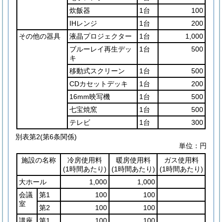
炊飯器
1台
100
IHレンジ
1台
200
その他の器具
液晶プロジェクター
1台
1,000
ブルーレイ再生デッ
1台
500
キ
移動式スクリーン
1台
500
CDカセットデッキ
1台
200
16mm映写機
1台
500
七宝焼窯
1台
500
テレビ
1台
300
別表第2
(第6条関係)
単位：円
施設の名称
冷房使用料
暖房使用料
ガス使用料
(1時間あたり)
(1時間あたり)
(1時間あたり)
大ホール
1,000
1,000
会議
第1
100
100
室
第2
100
100
講座
第1
100
100