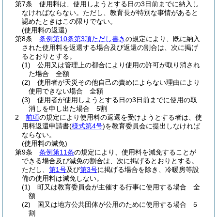
第7条
使用料は、使用しようとする日の3日前までに納入し
なければならない。
ただし、教育長が特別な事情があると
認めたときはこの限りでない。
(使用料の返還)
第8条
条例第10条第3項ただし書き
の規定により、既に納入
された使用料を返還する場合及び返還の割合は、次に掲げ
るとおりとする。
(1)
公用又は管理上の都合により使用の許可が取り消され
た場合 全額
(2)
使用者が天災その他自己の責めによらない理由により
使用できない場合 全額
(3)
使用者が使用しようとする日の3日前までに使用の取
消しを申し出た場合 5割
2
前項
の規定により使用料の返還を受けようとする者は、使
用料返還申請書
(
様式第4号
)
を教育委員会に提出しなければ
ならない。
(使用料の減免)
第9条
条例第11条
の規定により、使用料を減免することが
できる場合及び減免の割合は、次に掲げるとおりとする。
ただし、
第1号
及び
第3号
に掲げる場合を除き、冷暖房等設
備の使用料は減免しない。
(1)
町又は教育委員会が主催する行事に使用する場合 全
額
(2)
国又は地方公共団体が公用のために使用する場合 5
割