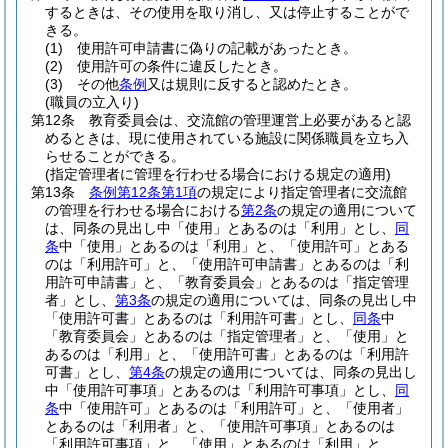
するときは、その使用を取り消し、又は停止することがで
きる。
(1)
使用許可申請書に偽りの記載があったとき。
(2)
使用許可の条件に違反したとき。
(3)
その他
条例
又は規則に反すると認めたとき。
(職員の立入り)
第12条
教育委員会は、交流館の管理運営上必要があると認
めるときは、現に使用されている施設に関係職員を立ち入
らせることができる。
(指定管理者に管理を行わせる場合における規定の適用)
第13条
条例第12条第1項
の規定により指定管理者に交流館
の管理を行わせる場合における
第2条
の規定の適用について
は、同条の見出し中「使用」とあるのは「利用」とし、
同
条
中「使用」とあるのは「利用」と、「使用許可」とある
のは「利用許可」と、「使用許可申請書」とあるのは「利
用許可申請書」と、「教育委員会」とあるのは「指定管理
者」とし、
第3条
の規定の適用については、同条の見出し中
「使用許可書」とあるのは「利用許可書」とし、
同条
中
「教育委員会」とあるのは「指定管理者」と、「使用」と
あるのは「利用」と、「使用許可書」とあるのは「利用許
可書」とし、
第4条
の規定の適用については、同条の見出し
中「使用許可事項」とあるのは「利用許可事項」とし、
同
条
中「使用許可」とあるのは「利用許可」と、「使用者」
とあるのは「利用者」と、「使用許可事項」とあるのは
「利用許可事項」と、「使用」とあるのは「利用」と、