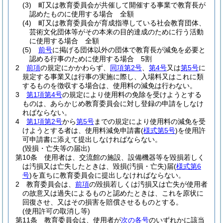
(3)
町又は教育委員会が共催して開催する事業で教育長が
認めたものに使用する場合 全額
(4)
町又は教育委員会が育成指導している社会教育団体、
芸術文化団体等がその本来の目的達成のために行う活動
に使用する場合 全額
(5)
前号
に掲げる団体以外の団体で教育長が減免を必要と
認める行事のために使用する場合 5割
2
前項
の規定にかかわらず、
同項第2号
、
第4号
又は
第5号
に
規定する事業又は行事の実施に際し、入場料又はこれに類
するものを徴収する場合は、使用料の減免は行わない。
3
第1項第4号
の規定により使用料の免除を受けようとする
ものは、あらかじめ教育委員会に対し登録の申請をしなけ
ればならない。
4
第1項第2号
から
第5号
までの規定により使用料の減免を受
けようとする者は、使用料減免申請書
(
様式第5号
)
を使用許
可申請書に添えて提出しなければならない。
(毀損・亡失等の届出)
第10条
使用者は、交流館の施設、設備機器等を毀損若しく
は汚損又は亡失したときは、毀損
(汚損・亡失)
届
(
様式第6
号
)
を直ちに教育委員会に提出しなければならない。
2
教育委員会は、
前項
の毀損若しくは汚損又は亡失が使用者
の故意又は過失によるものと認めたときは、これを原状に
回復させ、又はその損害を賠償させるものとする。
(使用許可の取消し等)
第11条
教育委員会は、使用者が
次の各号
のいずれかに該当