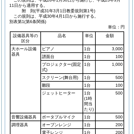
この規則は、平成26年1月30日から施行し、平成25年9月
11日から適用する。
附
則
(平成31年3月1日
教委規則第1号)
この規則は、平成30年4月1日から施行する。
別表第1
(第6条関係)
単位：円
設備器具等の
品名
単位
金額
区分
大ホール設備
ピアノ
1台
3,000
器具
譜面台
1台
100
プロジェクター
(固定
1台
1,000
式)
スクリーン
(舞台用)
1台
500
雛段
1台
100
ジェットヒーター
1台
500
(1時
間当
たり)
音響設備器具
ポータブルマイク
1台
500
調理器具
オーブンレンジ
1台
200
電子レンジ
1台
200