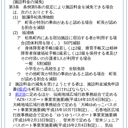
(施設料金の減免)
第3条
条例第5条の規定により施設料金を減免できる場合
は、次のとおりとする。
(1)
観瀾亭松島博物館
ア
町長が特別の事由があると認める場合 町長が認め
る割合を減額
(2)
福浦橋
ア
松島町内にある宿泊施設に宿泊する者が利用する場
合
(団体利用を除く。)
50円減額
イ
身体障害者手帳1級若しくは2級、療育手帳又は精神
障害者保健福祉手帳1級若しくは2級を保持する者及び
その付添いの介護者1人が利用する場合
一般 5割減額
小学生から高校生まで 全額免除
ウ
その他町長が特別の事由があると認める場合 町長
が認める割合を減額
2
施設料金の減免を受けようとする者は、施設料金減免申請
書
(
様式
)
を町長に提出しなければならない。
3
前2項
に定めるほか、仙南地域広域行政事務組合で定める
「AZ9パスポート事業実施要綱
(平成14年10月4日制定)
」、
大崎地域広域行政事務組合で定める「大崎ゆめっこパスポ
ート事業実施要綱
(平成15年10月7日制定)
」、石巻地区広域
行政事務組合で定める「ゆうゆうパスポート事業実施要綱
(平成16年2月13日制定)
」、登米市で定める「登米ジュニア
パスポート事業実施要綱
(平成16年2月4日制定)
」、気仙