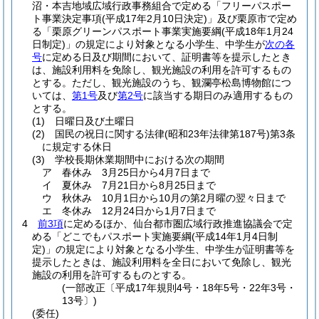
沼・本吉地域広域行政事務組合で定める「フリーパスポー
ト事業決定事項
(平成17年2月10日決定)
」及び栗原市で定め
る「栗原グリーンパスポート事業実施要綱
(平成18年1月24
日制定)
」の規定により対象となる小学生、中学生が
次の各
号
に定める日及び期間において、証明書等を提示したとき
は、施設利用料を免除し、観光施設の利用を許可するもの
とする。
ただし、観光施設のうち、観瀾亭松島博物館につ
いては、
第1号
及び
第2号
に該当する期日のみ適用するもの
とする。
(1)
日曜日及び土曜日
(2)
国民の祝日に関する法律
(昭和23年法律第187号)
第3条
に規定する休日
(3)
学校長期休業期間中における次の期間
ア
春休み 3月25日から4月7日まで
イ
夏休み 7月21日から8月25日まで
ウ
秋休み 10月1日から10月の第2月曜の翌々日まで
エ
冬休み 12月24日から1月7日まで
4
前3項
に定めるほか、仙台都市圏広域行政推進協議会で定
める「どこでもパスポート実施要綱
(平成14年1月4日制
定)
」の規定により対象となる小学生、中学生が証明書等を
提示したときは、施設利用料を全日において免除し、観光
施設の利用を許可するものとする。
(一部改正〔平成17年規則4号・18年5号・22年3号・
13号〕)
(委任)