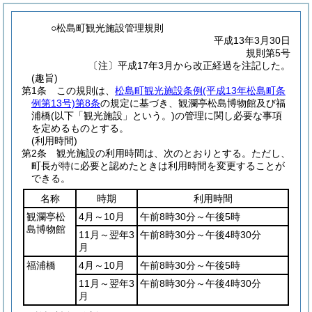
○松島町観光施設管理規則
平成13年3月30日
規則第5号
〔注〕平成17年3月から改正経過を注記した。
(趣旨)
第1条
この規則は、
松島町観光施設条例
(平成13年松島町条
例第13号)
第8条
の規定に基づき、観瀾亭松島博物館及び福
浦橋
(以下「観光施設」という。)
の管理に関し必要な事項
を定めるものとする。
(利用時間)
第2条
観光施設の利用時間は、次のとおりとする。
ただし、
町長が特に必要と認めたときは利用時間を変更することが
できる。
名称
時期
利用時間
観瀾亭松
4月～10月
午前8時30分～午後5時
島博物館
11月～翌年3
午前8時30分～午後4時30分
月
福浦橋
4月～10月
午前8時30分～午後5時
11月～翌年3
午前8時30分～午後4時30分
月