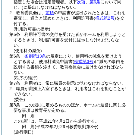
指定した場合は指定管理者。以下
次項
、
第6条
において同
じ。)
に提出しなければならない。
2
教育委員会は、
前項
の申請書が提出されたときは、これを
審査し、適当と認めたときは、利用許可書
(
様式第2号
)
を交
付する。
(利用許可書の提示)
第5条
利用許可書の交付を受けた者がホームを利用しようと
するときは、利用許可書を受付に提示しなければならな
い。
(使用料の減免)
第6条
条例第13条
の規定により、使用料の減免を受けよう
とする者は、使用料減免申請書
(
様式第3号
)
に減免の事由を
説明する書類を添えて、教育委員会に届け出なければなら
ない。
(秩序の維持)
第7条
利用者は、常に職員の指示に従わなければならない。
2
職員が職務上入室するときは、利用者はこれを拒むことが
できない。
(委任)
第8条
この規則に定めるもののほか、ホームの運営に関し必
要な事項は教育長が定める。
附
則
この規則は、平成21年4月1日から施行する。
附
則
(平成22年2月26日
教委規則第3号)
(施行期日)