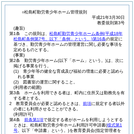
○松島町勤労青少年ホーム管理規則
平成21年3月30日
教委規則第3号
(趣旨)
第1条
この規則は、
松島町勤労青少年ホーム条例
(平成18年
松島町条例第7号。以下「条例」という。)
第16条
の規定に
基づき、勤労青少年ホームの管理運営に関し必要な事項を
定めるものとする。
(事業)
第2条
勤労青少年ホーム
(以下「ホーム」という。)
は、次に
掲げる事業を行う。
(1)
青少年等の健全な育成及び福祉の増進に必要と認めら
れる事業
(2)
図書室の運営に関すること。
(利用者の範囲)
第3条
ホームを利用できる者は、町内に住所又は勤務先を有
する者とする。
2
教育委員会が必要と認めるときは、
前項
に規定する者以外
の者にも利用させることができる。
(利用許可)
第4条
前条第1項
で規定する者がホームを利用しようとする
ときは、松島町勤労青少年ホーム利用許可申請書
(
様式第1
号
。以下「申請書」という。)
を教育委員会
(指定管理者を