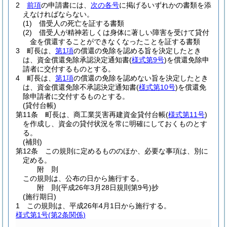
2
前項
の申請書には、
次の各号
に掲げるいずれかの書類を添
えなければならない。
(1)
借受人の死亡を証する書類
(2)
借受人が精神若しくは身体に著しい障害を受けて貸付
金を償還することができなくなったことを証する書類
3
町長は、
第1項
の償還の免除を認める旨を決定したとき
は、資金償還免除承認決定通知書
(
様式第9号
)
を償還免除申
請者に交付するものとする。
4
町長は、
第1項
の償還の免除を認めない旨を決定したとき
は、資金償還免除不承認決定通知書
(
様式第10号
)
を償還免
除申請者に交付するものとする。
(貸付台帳)
第11条
町長は、商工業災害再建資金貸付台帳
(
様式第11号
)
を作成し、資金の貸付状況を常に明確にしておくものとす
る。
(補則)
第12条
この規則に定めるもののほか、必要な事項は、別に
定める。
附
則
この規則は、公布の日から施行する。
附
則
(平成26年3月28日
規則第9号)
抄
(施行期日)
1
この規則は、平成26年4月1日から施行する。
様式第1号
(第2条関係)