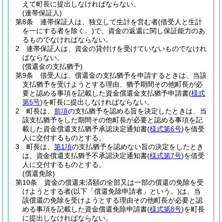
えて町長に提出しなければならない。
(連帯保証人)
第8条
連帯保証人は、独立して生計を営む者
(借受人と生計
を一にする者を除く。)
で、資金の返還に関し保証能力のあ
るものでなければならない。
2
連帯保証人は、資金の貸付けを受けていないものでなけれ
ばならない。
(償還金の支払猶予)
第9条
借受人は、償還金の支払猶予を申請するときは、当該
支払猶予を受けようとする理由、猶予期間その他町長が必
要と認める事項を記載した資金償還金支払猶予申請書
(
様式
第5号
)
を町長に提出しなければならない。
2
町長は、
前項
の支払猶予を認める旨を決定したときは、当
該支払猶予をした期間その他町長が必要と認める事項を記
載した資金償還支払猶予承認決定通知書
(
様式第6号
)
を借受
人に交付するものとする。
3
町長は、
第1項
の支払猶予を認めない旨の決定をしたとき
は、資金償還支払猶予不承認決定通知書
(
様式第7号
)
を借受
人に交付するものとする。
(償還免除)
第10条
資金の償還未済額の全部又は一部の償還の免除を受
けようとする者
(以下「償還免除申請者」という。)
は、当
該償還の免除を受けようとする理由その他町長が必要と認
める事項を記載した資金償還免除申請書
(
様式第8号
)
を町長
に提出しなければならない。