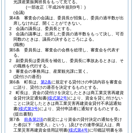
光課産業振興班長をもって充てる。
(一部改正〔平成26年規則9号〕)
(会議)
第4条
審査会の会議は、委員長が招集し、委員の過半数が出
席しなければ、開くことができない。
2
会議の議長は、委員長とする。
3
会議の議事は、出席した委員の過半数をもって決し、可否
同数のときは、議長の決するところによる。
(職務)
第5条
委員長は、審査会の会務を総理し、審査会を代表す
る。
2
副委員長は委員長を補佐し、委員長に事故あるときは、そ
の職務を代行する。
3
審査会の事務局は、産業観光課に置く。
(貸付けの適否)
第6条
町長は、
第2条
に規定する貸付けの申請内容を審査会
に諮り、貸付けの適否を決定するものとする。
2
町長は、資金の貸付けを決定したときは商工業災害再建資
金貸付決定通知書
(
様式第2号
)
により、資金を貸し付けない
ことに決定したときは商工業災害再建資金貸付不承認通知
書
(
様式第3号
)
により、貸付申請者に通知するものとする。
(提出書類)
第7条
前条第2項
の規定により資金の貸付決定の通知を受け
た者
(以下「借受人」という。)
及びその連帯保証人は、商
工業災害再建資金借用証明書
(
様式第4号
)
に印鑑証明書を添