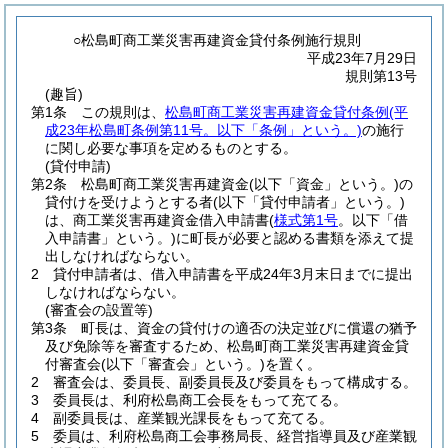
○松島町商工業災害再建資金貸付条例施行規則
平成23年7月29日
規則第13号
(趣旨)
第1条
この規則は、
松島町商工業災害再建資金貸付条例
(平
成23年松島町条例第11号。以下「条例」という。)
の施行
に関し必要な事項を定めるものとする。
(貸付申請)
第2条
松島町商工業災害再建資金
(以下「資金」という。)
の
貸付けを受けようとする者
(以下「貸付申請者」という。)
は、商工業災害再建資金借入申請書
(
様式第1号
。以下「借
入申請書」という。)
に町長が必要と認める書類を添えて提
出しなければならない。
2
貸付申請者は、借入申請書を平成24年3月末日までに提出
しなければならない。
(審査会の設置等)
第3条
町長は、資金の貸付けの適否の決定並びに償還の猶予
及び免除等を審査するため、松島町商工業災害再建資金貸
付審査会
(以下「審査会」という。)
を置く。
2
審査会は、委員長、副委員長及び委員をもって構成する。
3
委員長は、利府松島商工会長をもって充てる。
4
副委員長は、産業観光課長をもって充てる。
5
委員は、利府松島商工会事務局長、経営指導員及び産業観