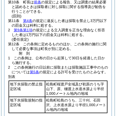
第10条
町長は
前条
の規定による報告、又は調査の結果必要
と認めるときは採取者に対し採取に関する指導及び勧告を
行うことができる。
(罰則)
第11条
第4条
の規定に違反した者は採取を禁止し3万円以下
の罰金又は科料に処する。
2
第9条第1項
の規定による立入調査を正当な理由なく拒否
した者は1万円以下の罰金又は科料に処する。
(委任規定)
第12条
この条例に定めるもののほか、この条例の施行に関
して必要な事項は町長が別に定める。
附
則
1
この条例は、公布の日から起算して30日を経過した日か
ら施行する。
2
この条例施行の日以前に採取または採取施設工事中のもの
については
第5条
の規定による許可を受けたものとみなす。
別表
地下水採取の禁止指
松島町桜渡戸全域及び初原のうち字
定区域
山下、原、樋渡上水道水源より半径
1,000メートル地内の地域
地下水採取規制の指
松島町松島のうち、三十刈、石田
定区域
沢、上水道水源より半径1,000メート
ル地内の地域