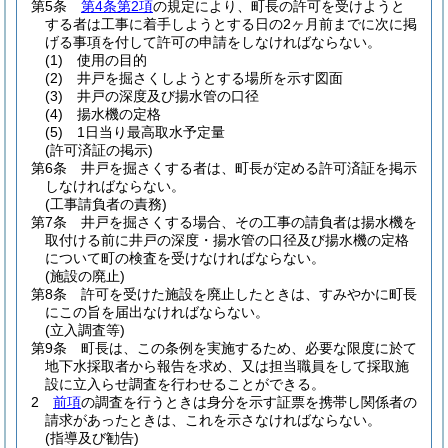
第5条
第4条第2項
の規定により、町長の許可を受けようと
する者は工事に着手しようとする日の2ヶ月前までに次に掲
げる事項を付して許可の申請をしなければならない。
(1)
使用の目的
(2)
井戸を掘さくしようとする場所を示す図面
(3)
井戸の深度及び揚水管の口径
(4)
揚水機の定格
(5)
1日当り最高取水予定量
(許可済証の掲示)
第6条
井戸を掘さくする者は、町長が定める許可済証を掲示
しなければならない。
(工事請負者の責務)
第7条
井戸を掘さくする場合、その工事の請負者は揚水機を
取付ける前に井戸の深度・揚水管の口径及び揚水機の定格
について町の検査を受けなければならない。
(施設の廃止)
第8条
許可を受けた施設を廃止したときは、すみやかに町長
にこの旨を届出なければならない。
(立入調査等)
第9条
町長は、この条例を実施するため、必要な限度に於て
地下水採取者から報告を求め、又は担当職員をして採取施
設に立入らせ調査を行わせることができる。
2
前項
の調査を行うときは身分を示す証票を携帯し関係者の
請求があったときは、これを示さなければならない。
(指導及び勧告)