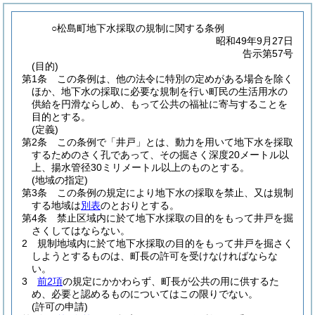
○松島町地下水採取の規制に関する条例
昭和49年9月27日
告示第57号
(目的)
第1条
この条例は、他の法令に特別の定めがある場合を除く
ほか、地下水の採取に必要な規制を行い町民の生活用水の
供給を円滑ならしめ、もって公共の福祉に寄与することを
目的とする。
(定義)
第2条
この条例で「井戸」とは、動力を用いて地下水を採取
するためのさく孔であって、その掘さく深度20メートル以
上、揚水管径30ミリメートル以上のものとする。
(地域の指定)
第3条
この条例の規定により地下水の採取を禁止、又は規制
する地域は
別表
のとおりとする。
第4条
禁止区域内に於て地下水採取の目的をもって井戸を掘
さくしてはならない。
2
規制地域内に於て地下水採取の目的をもって井戸を掘さく
しようとするものは、町長の許可を受けなければならな
い。
3
前2項
の規定にかかわらず、町長が公共の用に供するた
め、必要と認めるものについてはこの限りでない。
(許可の申請)