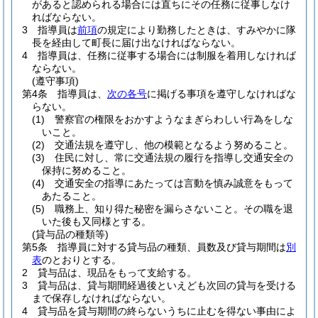
があると認められる場合には直ちにその任務に従事しなけ
ればならない。
3
指導員は
前項
の規定により勤務したときは、すみやかに隊
長を経由して町長に届け出なければならない。
4
指導員は、任務に従事する場合には制服を着用しなければ
ならない。
(遵守事項)
第4条
指導員は、
次の各号
に掲げる事項を遵守しなければな
らない。
(1)
警察官の権限をおかすようなまぎらわしい行為をしな
いこと。
(2)
交通法規を遵守し、他の模範となるよう努めること。
(3)
住民に対し、常に交通法規の履行を指導し交通安全の
保持に努めること。
(4)
交通安全の指導にあたっては言動を慎み誠意をもって
あたること。
(5)
職務上、知り得た秘密を漏らさないこと。
その職を退
いた後も又同様とする。
(貸与品の種類等)
第5条
指導員に対する貸与品の種類、員数及び貸与期間は
別
表
のとおりとする。
2
貸与品は、現品をもって支給する。
3
貸与品は、貸与期間経過後といえども次回の貸与を受ける
まで保存しなければならない。
4
貸与品を貸与期間の終らないうちに止むを得ない事由によ