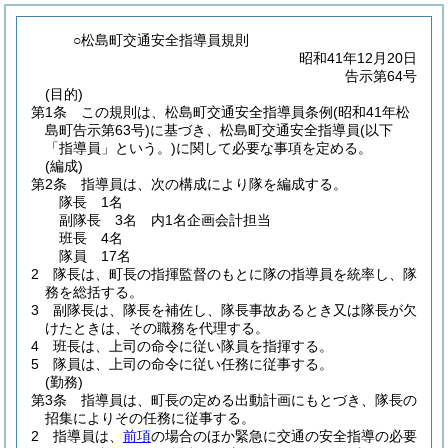
○松島町交通安全指導員規則
昭和41年12月20日
告示第64号
(目的)
第1条
この規則は、松島町交通安全指導員条例
(昭和41年松
島町告示第63号)
に基づき、松島町交通安全指導員
(以下
「指導員」という。)
に関して必要な事項を定める。
(編成)
第2条
指導員は、次の構成により隊を編成する。
隊長 1名
副隊長 3名 内1名企画会計担当
班長 4名
隊員 17名
2
隊長は、町長の指揮監督のもとに隊の指導員を統率し、隊
務を総括する。
3
副隊長は、隊長を補佐し、隊長事故あるとき又は隊長が欠
けたときは、その職務を代理する。
4
班長は、上司の命令に従い隊員を指揮する。
5
隊員は、上司の命令に従い任務に従事する。
(勤務)
第3条
指導員は、町長の定める出動計画にもとづき、隊長の
招集によりその任務に従事する。
2
指導員は、
前項
の場合のほか緊急に交通の安全指導の必要