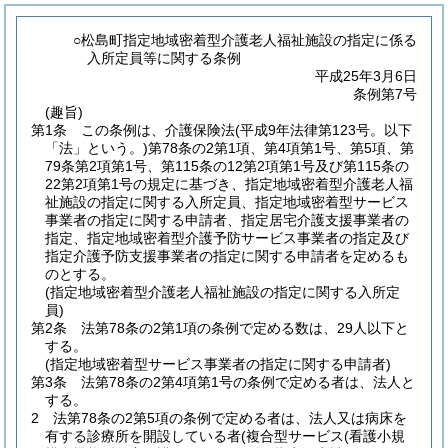
○松島町指定地域密着型介護老人福祉施設の指定に係る
入所定員等に関する条例
平成25年3月6日
条例第7号
(趣旨)
第1条
この条例は、介護保険法
(平成9年法律第123号。以下
「法」という。)
第78条の2第1項、第4項第1号、第5項、第
79条第2項第1号、第115条の12第2項第1号及び第115条の
22第2項第1号の規定に基づき、指定地域密着型介護老人福
祉施設の指定に関する入所定員、指定地域密着型サービス
事業者の指定に関する申請者、指定居宅介護支援事業者の
指定、指定地域密着型介護予防サービス事業者の指定及び
指定介護予防支援事業者の指定に関する申請者を定めるも
のとする。
(指定地域密着型介護老人福祉施設の指定に関する入所定
員)
第2条
法第78条の2第1項の条例で定める数は、29人以下と
する。
(指定地域密着型サービス事業者の指定に関する申請者)
第3条
法第78条の2第4項第1号の条例で定める者は、法人と
する。
2
法第78条の2第5項の条例で定める者は、法人又は病床を
有する診療所を開設している者
(複合型サービス
(看護小規