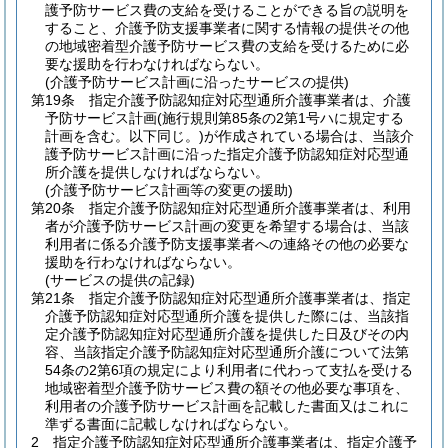
護予防サービス費の支給を受けることができる旨の説明を
すること、介護予防支援事業者に関する情報の提供その他
の地域密着型介護予防サービス費の支給を受けるために必
要な援助を行わなければならない。
(介護予防サービス計画に沿ったサービスの提供)
第19条
指定介護予防認知症対応型通所介護事業者は、介護
予防サービス計画
(施行規則第85条の2第1号ハに規定する
計画を含む。以下同じ。)
が作成されている場合は、当該介
護予防サービス計画に沿った指定介護予防認知症対応型通
所介護を提供しなければならない。
(介護予防サービス計画等の変更の援助)
第20条
指定介護予防認知症対応型通所介護事業者は、利用
者が介護予防サービス計画の変更を希望する場合は、当該
利用者に係る介護予防支援事業者への連絡その他の必要な
援助を行わなければならない。
(サービスの提供の記録)
第21条
指定介護予防認知症対応型通所介護事業者は、指定
介護予防認知症対応型通所介護を提供した際には、当該指
定介護予防認知症対応型通所介護を提供した日及びその内
容、当該指定介護予防認知症対応型通所介護について法第
54条の2第6項の規定により利用者に代わって支払を受ける
地域密着型介護予防サービス費の額その他必要な事項を、
利用者の介護予防サービス計画を記載した書面又はこれに
準ずる書面に記載しなければならない。
2
指定介護予防認知症対応型通所介護事業者は、指定介護予