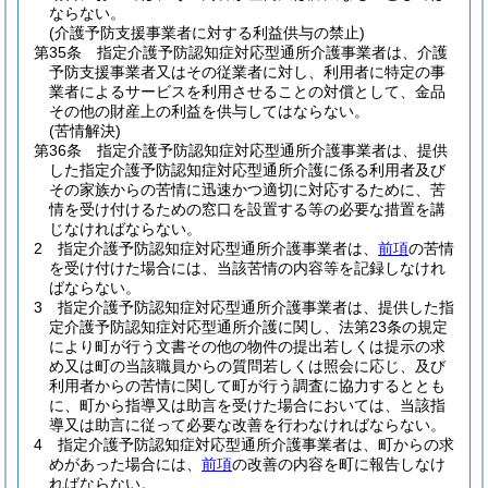
ならない。
(介護予防支援事業者に対する利益供与の禁止)
第35条
指定介護予防認知症対応型通所介護事業者は、介護
予防支援事業者又はその従業者に対し、利用者に特定の事
業者によるサービスを利用させることの対償として、金品
その他の財産上の利益を供与してはならない。
(苦情解決)
第36条
指定介護予防認知症対応型通所介護事業者は、提供
した指定介護予防認知症対応型通所介護に係る利用者及び
その家族からの苦情に迅速かつ適切に対応するために、苦
情を受け付けるための窓口を設置する等の必要な措置を講
じなければならない。
2
指定介護予防認知症対応型通所介護事業者は、
前項
の苦情
を受け付けた場合には、当該苦情の内容等を記録しなけれ
ばならない。
3
指定介護予防認知症対応型通所介護事業者は、提供した指
定介護予防認知症対応型通所介護に関し、法第23条の規定
により町が行う文書その他の物件の提出若しくは提示の求
め又は町の当該職員からの質問若しくは照会に応じ、及び
利用者からの苦情に関して町が行う調査に協力するととも
に、町から指導又は助言を受けた場合においては、当該指
導又は助言に従って必要な改善を行わなければならない。
4
指定介護予防認知症対応型通所介護事業者は、町からの求
めがあった場合には、
前項
の改善の内容を町に報告しなけ
ればならない。