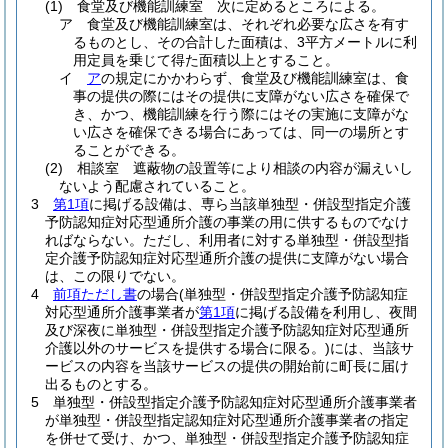
(1)
食堂及び機能訓練室 次に定めるところによる。
ア
食堂及び機能訓練室は、それぞれ必要な広さを有す
るものとし、その合計した面積は、3平方メートルに利
用定員を乗じて得た面積以上とすること。
イ
ア
の規定にかかわらず、食堂及び機能訓練室は、食
事の提供の際にはその提供に支障がない広さを確保で
き、かつ、機能訓練を行う際にはその実施に支障がな
い広さを確保できる場合にあっては、同一の場所とす
ることができる。
(2)
相談室 遮蔽物の設置等により相談の内容が漏えいし
ないよう配慮されていること。
3
第1項
に掲げる設備は、専ら当該単独型・併設型指定介護
予防認知症対応型通所介護の事業の用に供するものでなけ
ればならない。
ただし、利用者に対する単独型・併設型指
定介護予防認知症対応型通所介護の提供に支障がない場合
は、この限りでない。
4
前項ただし書
の場合
(単独型・併設型指定介護予防認知症
対応型通所介護事業者が
第1項
に掲げる設備を利用し、夜間
及び深夜に単独型・併設型指定介護予防認知症対応型通所
介護以外のサービスを提供する場合に限る。)
には、当該サ
ービスの内容を当該サービスの提供の開始前に町長に届け
出るものとする。
5
単独型・併設型指定介護予防認知症対応型通所介護事業者
が単独型・併設型指定認知症対応型通所介護事業者の指定
を併せて受け、かつ、単独型・併設型指定介護予防認知症