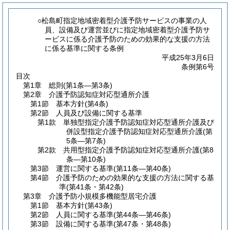
○松島町指定地域密着型介護予防サービスの事業の人
員、設備及び運営並びに指定地域密着型介護予防サ
ービスに係る介護予防のための効果的な支援の方法
に係る基準に関する条例
平成25年3月6日
条例第6号
目次
第1章
総則
(第1条―第3条)
第2章
介護予防認知症対応型通所介護
第1節
基本方針
(第4条)
第2節
人員及び設備に関する基準
第1款
単独型指定介護予防認知症対応型通所介護及び
併設型指定介護予防認知症対応型通所介護
(第
5条―第7条)
第2款
共用型指定介護予防認知症対応型通所介護
(第8
条―第10条)
第3節
運営に関する基準
(第11条―第40条)
第4節
介護予防のための効果的な支援の方法に関する基
準
(第41条・第42条)
第3章
介護予防小規模多機能型居宅介護
第1節
基本方針
(第43条)
第2節
人員に関する基準
(第44条―第46条)
第3節
設備に関する基準
(第47条・第48条)