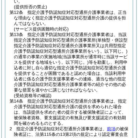
い。
(提供拒否の禁止)
第12条
指定介護予防認知症対応型通所介護事業者は、正当
な理由なく指定介護予防認知症対応型通所介護の提供を拒
んではならない。
(サービス提供困難時の対応)
第13条
指定介護予防認知症対応型通所介護事業者は、当該
指定介護予防認知症対応型通所介護事業所
(単独型・併設型
指定介護予防認知症対応型通所介護事業所又は共用型指定
介護予防認知症対応型通所介護事業所をいう。以下同じ。)
の通常の事業の実施地域
(当該事業所が通常時に当該サービ
スを提供する地域をいう。以下同じ。)
等を勘案し、利用申
込者に対し自ら適切な指定介護予防認知症対応型通所介護
を提供することが困難であると認めた場合は、当該利用申
込者に係る介護予防支援事業者への連絡、適当な他の指定
介護予防認知症対応型通所介護事業者等の紹介その他の必
要な措置を速やかに講じなければならない。
(受給資格等の確認)
第14条
指定介護予防認知症対応型通所介護事業者は、指定
介護予防認知症対応型通所介護の提供を求められた場合
は、当該提供を求めた者の提示する被保険者証によって、
被保険者資格、要支援認定の有無及び要支援認定の有効期
間を確かめるものとする。
2
指定介護予防認知症対応型通所介護事業者は、
前項
の被保
険者証に、法第115条の13第2項の規定により認定審査会意