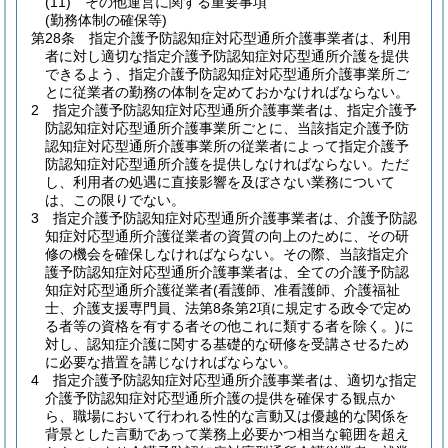
(11)
その他運営に関する重要事項
(勤務体制の確保等)
第28条
指定介護予防認知症対応型通所介護事業者は、利用
者に対し適切な指定介護予防認知症対応型通所介護を提供
できるよう、指定介護予防認知症対応型通所介護事業所ご
とに従業者の勤務の体制を定めておかなければならない。
2
指定介護予防認知症対応型通所介護事業者は、指定介護予
防認知症対応型通所介護事業所ごとに、当該指定介護予防
認知症対応型通所介護事業所の従業者によって指定介護予
防認知症対応型通所介護を提供しなければならない。
ただ
し、利用者の処遇に直接影響を及ぼさない業務について
は、この限りでない。
3
指定介護予防認知症対応型通所介護事業者は、介護予防認
知症対応型通所介護従業者の資質の向上のために、その研
修の機会を確保しなければならない。
その際、当該指定介
護予防認知症対応型通所介護事業者は、全ての介護予防認
知症対応型通所介護従業者
(看護師、准看護師、介護福祉
士、介護支援専門員、法第8条第2項に規定する政令で定め
る者等の資格を有する者その他これに類する者を除く。)
に
対し、認知症介護に関する基礎的な研修を受講させるため
に必要な措置を講じなければならない。
4
指定介護予防認知症対応型通所介護事業者は、適切な指定
介護予防認知症対応型通所介護の提供を確保する観点か
ら、職場において行われる性的な言動又は優越的な関係を
背景とした言動であって業務上必要かつ相当な範囲を超え