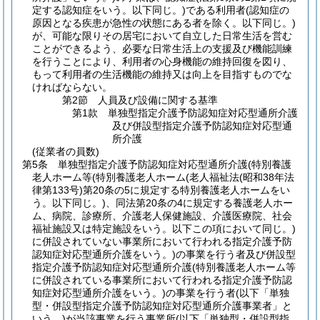
定する認知症をいう。以下同じ。)
である利用者
(認知症の
原因となる疾患が急性の状態にある者を除く。以下同じ。)
が、可能な限りその居宅において自立した日常生活を営む
ことができるよう、必要な日常生活上の支援及び機能訓練
を行うことにより、利用者の心身機能の維持回復を図り、
もって利用者の生活機能の維持又は向上を目指すものでな
ければならない。
第2節
人員及び設備に関する基準
第1款
単独型指定介護予防認知症対応型通所介護
及び併設型指定介護予防認知症対応型通
所介護
(従業者の員数)
第5条
単独型指定介護予防認知症対応型通所介護
(特別養護
老人ホーム等
(特別養護老人ホーム
(老人福祉法
(昭和38年法
律第133号)
第20条の5に規定する特別養護老人ホームをい
う。以下同じ。)
、同法第20条の4に規定する養護老人ホー
ム、病院、診療所、介護老人保健施設、介護医療院、社会
福祉施設又は特定施設をいう。以下この項において同じ。)
に併設されていない事業所において行われる指定介護予防
認知症対応型通所介護をいう。)
の事業を行う者及び併設型
指定介護予防認知症対応型通所介護
(特別養護老人ホーム等
に併設されている事業所において行われる指定介護予防認
知症対応型通所介護をいう。)
の事業を行う者
(以下「単独
型・併設型指定介護予防認知症対応型通所介護事業者」と
いう。)
が当該事業を行う事業所
(以下「単独型・併設型指