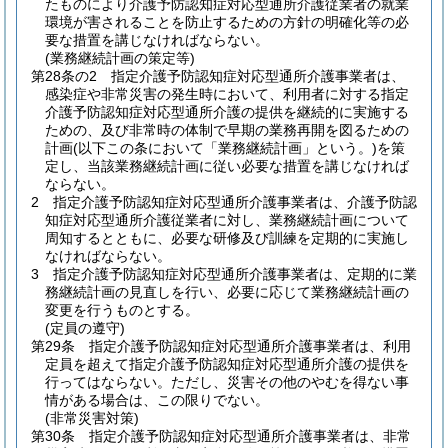
たものにより介護予防認知症対応型通所介護従業者の就業
環境が害されることを防止するための方針の明確化等の必
要な措置を講じなければならない。
(業務継続計画の策定等)
第28条の2
指定介護予防認知症対応型通所介護事業者は、
感染症や非常災害の発生時において、利用者に対する指定
介護予防認知症対応型通所介護の提供を継続的に実施する
ための、及び非常時の体制で早期の業務再開を図るための
計画
(以下この条において「業務継続計画」という。)
を策
定し、当該業務継続計画に従い必要な措置を講じなければ
ならない。
2
指定介護予防認知症対応型通所介護事業者は、介護予防認
知症対応型通所介護従業者に対し、業務継続計画について
周知するとともに、必要な研修及び訓練を定期的に実施し
なければならない。
3
指定介護予防認知症対応型通所介護事業者は、定期的に業
務継続計画の見直しを行い、必要に応じて業務継続計画の
変更を行うものとする。
(定員の遵守)
第29条
指定介護予防認知症対応型通所介護事業者は、利用
定員を超えて指定介護予防認知症対応型通所介護の提供を
行ってはならない。
ただし、災害その他のやむを得ない事
情がある場合は、この限りでない。
(非常災害対策)
第30条
指定介護予防認知症対応型通所介護事業者は、非常