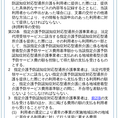
防認知症対応型通所介護を利用者に提供した際には、提供
した具体的なサービスの内容等を記録するとともに、当該
利用者からの申出があった場合には、文書の交付その他適
切な方法により、その情報を当該申出のあった利用者に対
して提供しなければならない。
(利用料等の受領)
第22条
指定介護予防認知症対応型通所介護事業者は、法定
代理受領サービスに該当する指定介護予防認知症対応型通
所介護を提供した際には、その利用者から利用料の一部と
して、当該指定介護予防認知症対応型通所介護に係る地域
密着型介護予防サービス費用基準額から当該指定介護予防
認知症対応型通所介護事業者に支払われる地域密着型介護
予防サービス費の額を控除して得た額の支払を受けるもの
とする。
2
指定介護予防認知症対応型通所介護事業者は、法定代理受
領サービスに該当しない指定介護予防認知症対応型通所介
護を提供した際にその利用者から支払を受ける利用料の額
と、指定介護予防認知症対応型通所介護に係る地域密着型
介護予防サービス費用基準額との間に、不合理な差額が生
じないようにしなければならない。
3
指定介護予防認知症対応型通所介護事業者は、
前2項
の支
払を受ける額のほか、次に掲げる費用の額の支払を利用者
から受けることができる。
(1)
利用者の選定により通常の事業の実施地域以外の地域
に居住する利用者に対して行う送迎に要する費用