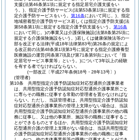
支援
(法第46条第1項に規定する指定居宅介護支援をい
う。)
、指定介護予防サービス
(法第53条第1項に規定する指
定介護予防サービスをいう。
第16条
において同じ。)
、指定
地域密着型介護予防サービス若しくは指定介護予防支援
(法
第58条第1項に規定する指定介護予防支援をいう。
第16条
において同じ。)
の事業又は介護保険施設
(法第8条第25項に
規定する介護保険施設をいう。)
若しくは健康保険法等の一
部を改正する法律
(平成18年法律第83号)
第26条の規定によ
る改正前の法第48条第1項第3号に規定する指定介護療養型
医療施設の運営
(同条第7項及び第71条第9項において「指
定居宅サービス事業等」という。)
について3年以上の経験
を有する者でなければならない。
(一部改正〔平成27年条例18号・28年13号〕)
(管理者)
第10条
共用型指定介護予防認知症対応型通所介護事業者
は、共用型指定介護予防認知症対応型通所介護事業所ごと
に専らその職務に従事する常勤の管理者を置かなければな
らない。
ただし、当該管理者は、共用型指定介護予防認知
症対応型通所介護事業所の管理上支障がない場合は、当該
共用型指定介護予防認知症対応型通所介護事業所の他の職
務に従事し、又は他の事業所、施設等の職務に従事するこ
とができるものとするほか、共用型指定介護予防認知症対
応型通所介護の管理上支障がない場合は、当該共用型指定
介護予防認知症対応型通所介護事業所の他の職務に従事
し、かつ、他の本体事業所等の職務に従事することができ