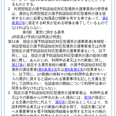
るものとする。
2
共用型指定介護予防認知症対応型通所介護事業所の管理者
は、適切な共用型指定介護予防認知症対応型通所介護を提
供するために必要な知識及び経験を有する者であって、
第6
条第2項
に規定する町長が定める研修を修了しているもので
なければならない。
第3節
運営に関する基準
(内容及び手続の説明及び同意)
第11条
指定介護予防認知症対応型通所介護事業者
(単独型・
併設型指定介護予防認知症対応型通所介護事業者又は共用
型指定介護予防認知症対応型通所介護事業者をいう。以下
同じ。)
は、指定介護予防認知症対応型通所介護の提供の開
始に際し、あらかじめ、利用申込者又はその家族に対し、
第27条
に規定する運営規程の概要、介護予防認知症対応型
通所介護従業者
(
第5条第1項
又は
第8条第1項
の従業者をい
う。以下同じ。)
の勤務の体制その他の利用申込者のサービ
スの選択に資すると認められる重要事項を記した文書を交
付して説明を行い、当該提供の開始について利用申込者の
同意を得なければならない。
2
指定介護予防認知症対応型通所介護事業者は、利用申込者
又はその家族からの申出があった場合には、
前項
の規定に
よる文書の交付に代えて、
第5項
に定めるところにより、当
該利用申込者又はその家族の承諾を得て、当該文書に記す
べき重要事項を電子情報処理組織を使用する方法その他の