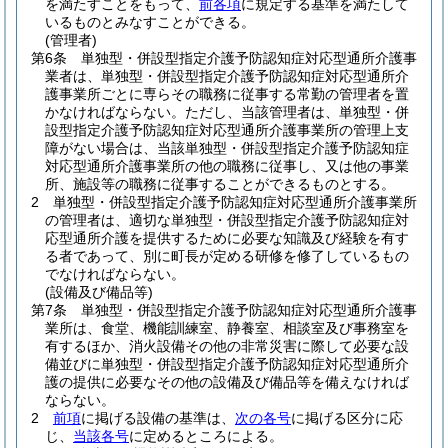
を満たすことをもって、
前各項
に規定する基準を満たして
いるものとみなすことができる。
(管理者)
第6条
単独型・併設型指定介護予防認知症対応型通所介護事
業者は、単独型・併設型指定介護予防認知症対応型通所介
護事業所ごとに専らその職務に従事する常勤の管理者を置
かなければならない。
ただし、当該管理者は、単独型・併
設型指定介護予防認知症対応型通所介護事業所の管理上支
障がない場合は、当該単独型・併設型指定介護予防認知症
対応型通所介護事業所の他の職務に従事し、又は他の事業
所、施設等の職務に従事することができるものとする。
2
単独型・併設型指定介護予防認知症対応型通所介護事業所
の管理者は、適切な単独型・併設型指定介護予防認知症対
応型通所介護を提供するために必要な知識及び経験を有す
る者であって、別に町長が定める研修を修了しているもの
でなければならない。
(設備及び備品等)
第7条
単独型・併設型指定介護予防認知症対応型通所介護事
業所は、食堂、機能訓練室、静養室、相談室及び事務室を
有するほか、消火設備その他の非常災害に際して必要な設
備並びに単独型・併設型指定介護予防認知症対応型通所介
護の提供に必要なその他の設備及び備品等を備えなければ
ならない。
2
前項
に掲げる設備の基準は、
次の各号
に掲げる区分に応
じ、
当該各号
に定めるところによる。