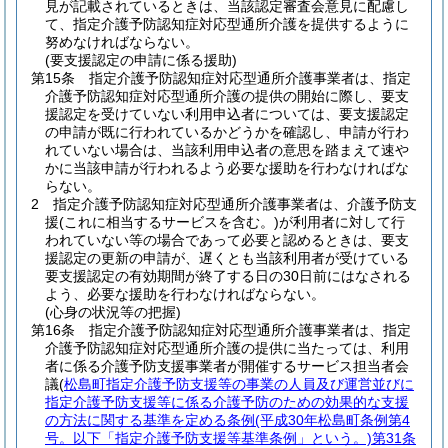
見が記載されているときは、当該認定審査会意見に配慮し
て、指定介護予防認知症対応型通所介護を提供するように
努めなければならない。
(要支援認定の申請に係る援助)
第15条
指定介護予防認知症対応型通所介護事業者は、指定
介護予防認知症対応型通所介護の提供の開始に際し、要支
援認定を受けていない利用申込者については、要支援認定
の申請が既に行われているかどうかを確認し、申請が行わ
れていない場合は、当該利用申込者の意思を踏まえて速や
かに当該申請が行われるよう必要な援助を行わなければな
らない。
2
指定介護予防認知症対応型通所介護事業者は、介護予防支
援
(これに相当するサービスを含む。)
が利用者に対して行
われていない等の場合であって必要と認めるときは、要支
援認定の更新の申請が、遅くとも当該利用者が受けている
要支援認定の有効期間が終了する日の30日前にはなされる
よう、必要な援助を行わなければならない。
(心身の状況等の把握)
第16条
指定介護予防認知症対応型通所介護事業者は、指定
介護予防認知症対応型通所介護の提供に当たっては、利用
者に係る介護予防支援事業者が開催するサービス担当者会
議
(
松島町指定介護予防支援等の事業の人員及び運営並びに
指定介護予防支援等に係る介護予防のための効果的な支援
の方法に関する基準を定める条例
(平成30年松島町条例第4
号。以下「指定介護予防支援等基準条例」という。)
第31条