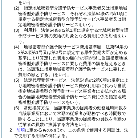
をいう。
(2)
指定地域密着型介護予防サービス事業者又は指定地域
密着型介護予防サービス それぞれ法第54条の2第1項に
規定する指定地域密着型介護予防サービス事業者又は指
定地域密着型介護予防サービスをいう。
(3)
利用料 法第54条の2第1項に規定する地域密着型介護
予防サービス費の支給の対象となる費用に係る対価をい
う。
(4)
地域密着型介護予防サービス費用基準額 法第54条の
2第2項第1号又は第2号に規定する厚生労働大臣が定める
基準により算定した費用の額
(その額が現に当該指定地域
密着型介護予防サービスに要した費用の額を超えるとき
は、当該現に指定地域密着型介護予防サービスに要した
費用の額とする。)
をいう。
(5)
法定代理受領サービス 法第54条の2第6項の規定によ
り地域密着型介護予防サービス費が利用者に代わり当該
指定地域密着型介護予防サービス事業者に支払われる場
合の当該地域密着型介護予防サービス費に係る指定地域
密着型介護予防サービスをいう。
(6)
常勤換算方法 当該事業所の従業者の勤務延時間数を
当該事業所において常勤の従業者が勤務すべき時間数で
除することにより、当該事業所の従業者の員数を常勤の
従業者の員数に換算する方法をいう。
2
前項
に定めるもののほか、この条例で使用する用語は、法
で使用する用語の例による。