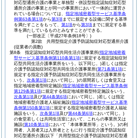
対応型通所介護の事業と単独型・併設型指定認知症対応型
通所介護の事業とが同一の事業所において一体的に運営さ
れている場合については、
指定地域密着型サービス基準条
例第63条第1項
から
第3項
までに規定する設備に関する基準
を満たすことをもって、
第1項
から
第3項
までに規定する基
準を満たしているものとみなすことができる。
(一部改正〔平成27年条例18号〕)
第2款
共用型指定介護予防認知症対応型通所介護
(従業者の員数)
第8条
指定認知症対応型共同生活介護事業所
(
指定地域密着
型サービス基準条例第110条第1項
に規定する指定認知症対
応型共同生活介護事業所をいう。以下同じ。)
若しくは指定
介護予防認知症対応型共同生活介護事業所
(
第71条第1項
に
規定する指定介護予防認知症対応型共同生活介護事業所を
いう。
次条第1項
において同じ。)
の居間若しくは食堂又は
指定地域密着型特定施設
(
指定地域密着型サービス基準条例
第129条第1項
に規定する指定地域密着型特定施設をいう。
次条第1項
及び
第44条第6項
において同じ。)
若しくは指定
地域密着型介護老人福祉施設
(
指定地域密着型サービス基準
条例第150条第1項
に規定する指定地域密着型介護老人福祉
施設をいう。
次条第1項
及び
第44条第6項
において同じ。)
の食堂若しくは共同生活室において、これらの事業所又は
施設
(
第10条第1項
において「本体事業所等」という。)
の利
用者、入居者又は入所者とともに行う指定介護予防認知症
対応型通所介護
(以下「共用型指定介護予防認知症対応型通