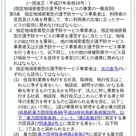
(一部改正〔平成27年条例18号〕)
(指定地域密着型介護予防サービスの事業の一般原則)
第3条
指定地域密着型介護予防サービス事業者は、利用者の
意思及び人格を尊重して、常に利用者の立場に立ったサー
ビスの提供に努めなければならない。
2
指定地域密着型介護予防サービス事業者は、指定地域密着
型介護予防サービスの事業を運営するに当たっては、地域
との結び付きを重視し、他の地域密着型介護予防サービス
事業者又は介護予防サービス事業者
(介護予防サービス事業
を行う者をいう。以下同じ。)
その他の保健医療サービス及
び福祉サービスを提供する者並びに町との連携に努めなけ
ればならない。
3
指定地域密着型介護予防サービス事業者は、
次の各号
のい
ずれにも該当してはならない。
(1)
役員等
(業務を執行する社員、取締役、執行役又はこ
れらに準ずる者をいい、相談役、顧問その他いかなる名
称を有するものであるかを問わず、法人に対し業務を執
行する社員、相談役、執行役又はこれらに準ずる者と同
等の支配力を有するものと認められる者を含む。以下こ
の項において同じ。)
及び事業所を管理する者が暴力団員
(
松島町暴力団排除条例
(平成24年松島町条例第20号。以
下「暴力団排除条例」という。)
第2条第3号
に規定する暴
力団員及び
同条第4号イ
に規定する者をいう。以下同
じ。)
であると認められるとき。
(2)
暴力団
(
暴力団排除条例第2条第2号
に規定する暴力団