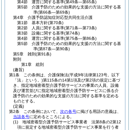
第4節
運営に関する基準
(第49条―第65条)
第5節
介護予防のための効果的な支援の方法に関する基
準
(第66条―第69条)
第4章
介護予防認知症対応型共同生活介護
第1節
基本方針
(第70条)
第2節
人員に関する基準
(第71条―第73条)
第3節
設備に関する基準
(第74条)
第4節
運営に関する基準
(第75条―第86条)
第5節
介護予防のための効果的な支援の方法に関する基
準
(第87条―第90条)
第5章
雑則
(第91条)
附則
第1章
総則
(趣旨)
第1条
この条例は、介護保険法
(平成9年法律第123号。以下
「法」という。)
第115条の14第1項及び第2項の規定に基づ
き、指定地域密着型介護予防サービスの事業の人員、設備
及び運営並びに指定地域密着型介護予防サービスに係る介
護予防のための効果的な支援の方法に関する基準を定める
ものとする。
(定義)
第2条
この条例において、
次の各号
に掲げる用語の意義は、
当該各号
に定めるところによる。
(1)
地域密着型介護予防サービス事業者 法第8条の2第12
項に規定する地域密着型介護予防サービス事業を行う者