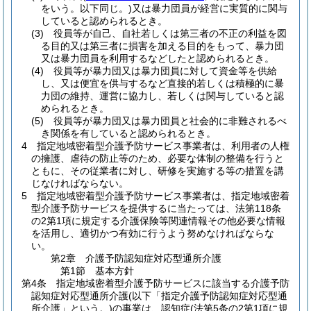
をいう。以下同じ。)
又は暴力団員が経営に実質的に関与
していると認められるとき。
(3)
役員等が自己、自社若しくは第三者の不正の利益を図
る目的又は第三者に損害を加える目的をもって、暴力団
又は暴力団員を利用するなどしたと認められるとき。
(4)
役員等が暴力団又は暴力団員に対して資金等を供給
し、又は便宜を供与するなど直接的若しくは積極的に暴
力団の維持、運営に協力し、若しくは関与していると認
められるとき。
(5)
役員等が暴力団又は暴力団員と社会的に非難されるべ
き関係を有していると認められるとき。
4
指定地域密着型介護予防サービス事業者は、利用者の人権
の擁護、虐待の防止等のため、必要な体制の整備を行うと
ともに、その従業者に対し、研修を実施する等の措置を講
じなければならない。
5
指定地域密着型介護予防サービス事業者は、指定地域密着
型介護予防サービスを提供するに当たっては、法第118条
の2第1項に規定する介護保険等関連情報その他必要な情報
を活用し、適切かつ有効に行うよう努めなければならな
い。
第2章
介護予防認知症対応型通所介護
第1節
基本方針
第4条
指定地域密着型介護予防サービスに該当する介護予防
認知症対応型通所介護
(以下「指定介護予防認知症対応型通
所介護」という。)
の事業は、認知症
(法第5条の2第1項に規