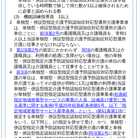
単独型・併設型指定介護予防認知症対応型通所介護を提
供している時間数で除して得た数が1以上確保されるため
に必要と認められる数
(3)
機能訓練指導員 1以上
2
単独型・併設型指定介護予防認知症対応型通所介護事業者
は、単独型・併設型指定介護予防認知症対応型通所介護の
単位ごとに、
前項第2号
の看護職員又は介護職員を、常時1
人以上当該単独型・併設型指定介護予防認知症対応型通所
介護に従事させなければならない。
3
第1項第2号
の規定にかかわらず、
同項
の看護職員又は介
護職員は、利用者の処遇に支障がない場合は、他の単独
型・併設型指定介護予防認知症対応型通所介護の単位の看
護職員又は介護職員として従事することができる。
4
前3項
の単独型・併設型指定介護予防認知症対応型通所介
護の単位は、単独型・併設型指定介護予防認知症対応型通
所介護であってその提供が同時に1又は複数の利用者
(当該
単独型・併設型指定介護予防認知症対応型通所介護事業者
が単独型・併設型指定認知症対応型通所介護事業者
(
松島町
指定地域密着型サービスの事業の人員、設備及び運営に係
る基準に関する条例
(平成25年松島町条例第5号。以下「指
定地域密着型サービス基準条例」という。)
第61条第1項
に
規定する単独型・併設型指定認知症対応型通所介護事業者
をいう。以下同じ。)
の指定を併せて受け、かつ、単独型・
併設型指定介護予防認知症対応型通所介護の事業と単独
型・併設型指定認知症対応型通所介護
(
同項第1号
に規定す