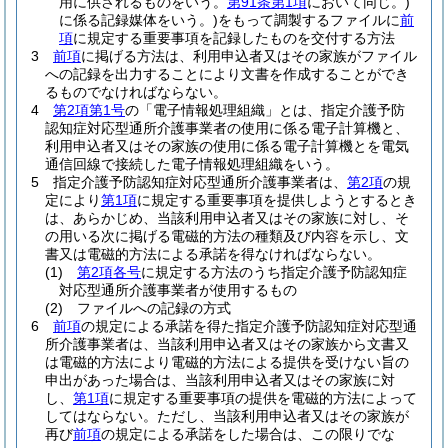
用に供されるものをいう。
第91条第1項
において同じ。)
に係る記録媒体をいう。)
をもって調製するファイルに
前
項
に規定する重要事項を記録したものを交付する方法
3
前項
に掲げる方法は、利用申込者又はその家族がファイル
への記録を出力することにより文書を作成することができ
るものでなければならない。
4
第2項第1号
の「電子情報処理組織」とは、指定介護予防
認知症対応型通所介護事業者の使用に係る電子計算機と、
利用申込者又はその家族の使用に係る電子計算機とを電気
通信回線で接続した電子情報処理組織をいう。
5
指定介護予防認知症対応型通所介護事業者は、
第2項
の規
定により
第1項
に規定する重要事項を提供しようとするとき
は、あらかじめ、当該利用申込者又はその家族に対し、そ
の用いる次に掲げる電磁的方法の種類及び内容を示し、文
書又は電磁的方法による承諾を得なければならない。
(1)
第2項各号
に規定する方法のうち指定介護予防認知症
対応型通所介護事業者が使用するもの
(2)
ファイルへの記録の方式
6
前項
の規定による承諾を得た指定介護予防認知症対応型通
所介護事業者は、当該利用申込者又はその家族から文書又
は電磁的方法により電磁的方法による提供を受けない旨の
申出があった場合は、当該利用申込者又はその家族に対
し、
第1項
に規定する重要事項の提供を電磁的方法によって
してはならない。
ただし、当該利用申込者又はその家族が
再び
前項
の規定による承諾をした場合は、この限りでな