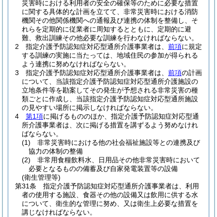
災害時における利用者の安全の確保等のために必要な措置
に関する具体的な計画を立てて、非常災害時における消防
機関その他関係機関への通報及び連携の体制を整備し、そ
れらを定期的に従業者に周知するとともに、定期的に避
難、救出訓練その他必要な訓練を行わなければならない。
2
指定介護予防認知症対応型通所介護事業者は、
前項
に規定
する訓練の実施に当たっては、地域住民の参加が得られる
よう連携に努めなければならない。
3
指定介護予防認知症対応型通所介護事業者は、
前項
の計画
について、当該指定介護予防認知症対応型通所介護施設の
立地条件等を勘案してその発生が予想される非常災害の種
類ごとに作成し、当該指定介護予防認知症対応型通所施設
の見やすい場所に掲示しなければならない。
4
第1項
に掲げるもののほか、指定介護予防認知症対応型通
所介護事業者は、次に掲げる措置を講ずるよう努めなけれ
ばならない。
(1)
非常災害時における他の社会福祉施設等との連携及び
協力の体制の整備
(2)
非常用食糧飲料水、日用品その他非常災害時において
必要となるものの備蓄及び自家発電装置等の設備
(衛生管理等)
第31条
指定介護予防認知症対応型通所介護事業者は、利用
者の使用する施設、食器その他の設備又は飲用に供する水
について、衛生的な管理に努め、又は衛生上必要な措置を
講じなければならない。