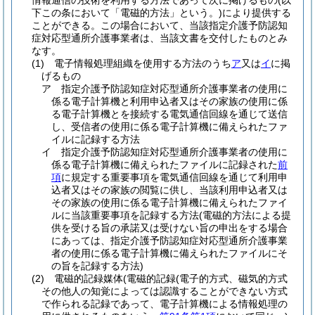
情報通信の技術を利用する方法であって次に掲げるもの
(以
下この条において「電磁的方法」という。)
により提供する
ことができる。
この場合において、当該指定介護予防認知
症対応型通所介護事業者は、当該文書を交付したものとみ
なす。
(1)
電子情報処理組織を使用する方法のうち
ア
又は
イ
に掲
げるもの
ア
指定介護予防認知症対応型通所介護事業者の使用に
係る電子計算機と利用申込者又はその家族の使用に係
る電子計算機とを接続する電気通信回線を通じて送信
し、受信者の使用に係る電子計算機に備えられたファ
イルに記録する方法
イ
指定介護予防認知症対応型通所介護事業者の使用に
係る電子計算機に備えられたファイルに記録された
前
項
に規定する重要事項を電気通信回線を通じて利用申
込者又はその家族の閲覧に供し、当該利用申込者又は
その家族の使用に係る電子計算機に備えられたファイ
ルに当該重要事項を記録する方法
(電磁的方法による提
供を受ける旨の承諾又は受けない旨の申出をする場合
にあっては、指定介護予防認知症対応型通所介護事業
者の使用に係る電子計算機に備えられたファイルにそ
の旨を記録する方法)
(2)
電磁的記録媒体
(電磁的記録
(電子的方式、磁気的方式
その他人の知覚によっては認識することができない方式
で作られる記録であって、電子計算機による情報処理の