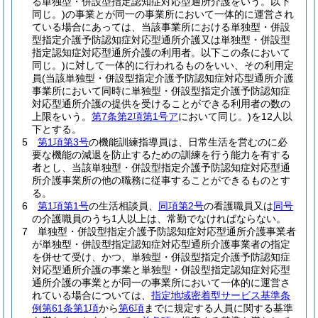
る単独型・併設型指定認知症対応型通所介護をいう。以下
同じ。)
の事業とが同一の事業所において一体的に運営され
ている場合にあっては、当該事業所における単独型・併設
型指定介護予防認知症対応型通所介護又は単独型・併設型
指定認知症対応型通所介護の利用者。以下この条において
同じ。)
に対して一体的に行われるものをいい、その利用定
員
(当該単独型・併設型指定介護予防認知症対応型通所介護
事業所において同時に単独型・併設型指定介護予防認知症
対応型通所介護の提供を受けることができる利用者の数の
上限をいう。
第7条第2項第1号ア
において同じ。)
を12人以
下とする。
5
第1項第3号
の機能訓練指導員は、日常生活を営むのに必
要な機能の減退を防止するための訓練を行う能力を有する
者とし、当該単独型・併設型指定介護予防認知症対応型通
所介護事業所の他の職務に従事することができるものとす
る。
6
第1項第1号
の生活相談員、
同項第2号
の看護職員又は
同号
の介護職員のうち1人以上は、常勤でなければならない。
7
単独型・併設型指定介護予防認知症対応型通所介護事業者
が単独型・併設型指定認知症対応型通所介護事業者の指定
を併せて受け、かつ、単独型・併設型指定介護予防認知症
対応型通所介護の事業と単独型・併設型指定認知症対応型
通所介護の事業とが同一の事業所において一体的に運営さ
れている場合については、
指定地域密着型サービス基準条
例第61条第1項
から
第6項
までに規定する人員に関する基準