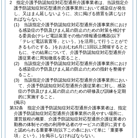
2
指定介護予防認知症対応型通所介護事業者は、当該指定介
護予防認知症対応型通所介護事業所において感染症が発生
し、又はまん延しないように、次に掲げる措置を講じなけ
ればならない。
(1)
当該指定介護予防認知症対応型通所介護事業所におけ
る感染症の予防及びまん延の防止のための対策を検討す
る委員会
(テレビ電話装置その他の情報通信機器
(以下
「テレビ電話装置等」という。)
を活用して行うことがで
きるものとする。)
をおおむね6月に1回以上開催するとと
もに、その結果について、介護予防認知症対応型通所介
護従業者に周知徹底を図ること。
(2)
当該指定介護予防認知症対応型通所介護事業所におけ
る感染症の予防及びまん延の防止のための指針を整備す
ること。
(3)
当該指定介護予防認知症対応型通所介護事業所におい
て、介護予防認知症対応型通所介護従業者に対し、感染
症の予防及びまん延の防止のための研修及び訓練を定期
的に実施すること。
(掲示)
第32条
指定介護予防認知症対応型通所介護事業者は、指定
介護予防認知症対応型通所介護事業所の見やすい場所に、
運営規程の概要、介護予防認知症対応型通所介護従業者の
勤務の体制その他の利用申込者のサービスの選択に資する
と認められる重要事項
(以下この条において単に「重要事
項」という。)
を掲示しなければならない。