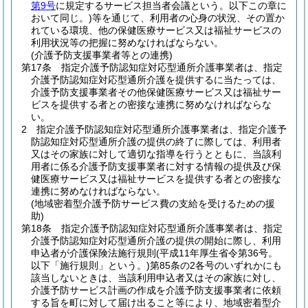
第9号
に規定するサービス担当者会議という。以下この章に
おいて同じ。)
等を通じて、利用者の心身の状況、その置か
れている環境、他の保健医療サービス又は福祉サービスの
利用状況等の把握に努めなければならない。
(介護予防支援事業者等との連携)
第17条
指定介護予防認知症対応型通所介護事業者は、指定
介護予防認知症対応型通所介護を提供するに当たっては、
介護予防支援事業者その他保健医療サービス又は福祉サー
ビスを提供する者との密接な連携に努めなければならな
い。
2
指定介護予防認知症対応型通所介護事業者は、指定介護予
防認知症対応型通所介護の提供の終了に際しては、利用者
又はその家族に対して適切な指導を行うとともに、当該利
用者に係る介護予防支援事業者に対する情報の提供及び保
健医療サービス又は福祉サービスを提供する者との密接な
連携に努めなければならない。
(地域密着型介護予防サービス費の支給を受けるための援
助)
第18条
指定介護予防認知症対応型通所介護事業者は、指定
介護予防認知症対応型通所介護の提供の開始に際し、利用
申込者が介護保険法施行規則
(平成11年厚生省令第36号。
以下「施行規則」という。)
第85条の2各号のいずれかにも
該当しないときは、当該利用申込者又はその家族に対し、
介護予防サービス計画の作成を介護予防支援事業者に依頼
する旨を町に対して届け出ること等により、地域密着型介