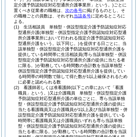
定介護予防認知症対応型通所介護事業所」という。)
ごとに
置くべき従業者の職種は、
次の各号
に掲げるものとし、そ
の職種ごとの員数は、それぞれ
当該各号
に定めるところに
よる。
(1)
生活相談員 単独型・併設型指定介護予防認知症対応
型通所介護
(単独型・併設型指定介護予防認知症対応型通
所介護事業所において行われる指定介護予防認知症対応
型通所介護をいう。以下同じ。)
を提供する日ごとに、当
該単独型・併設型指定介護予防認知症対応型通所介護を
提供している時間帯に生活相談員
(専ら当該単独型・併設
型指定介護予防認知症対応型通所介護の提供に当たる者
に限る。)
が勤務している時間数の合計数を当該単独型・
併設型指定介護予防認知症対応型通所介護を提供してい
る時間帯の時間数で除して得た数が1以上確保されるため
に必要と認められる数
(2)
看護師若しくは准看護師
(以下この章において「看護
職員」という。)
又は介護職員 単独型・併設型指定介護
予防認知症対応型通所介護の単位ごとに、専ら当該単独
型・併設型指定介護予防認知症対応型通所介護の提供に
当たる看護職員又は介護職員が1以上及び当該単独型・併
設型指定介護予防認知症対応型通所介護を提供している
時間帯に看護職員又は介護職員
(いずれも専ら当該単独
型・併設型指定介護予防認知症対応型通所介護の提供に
当たる者に限る。)
が勤務している時間数の合計数を当該