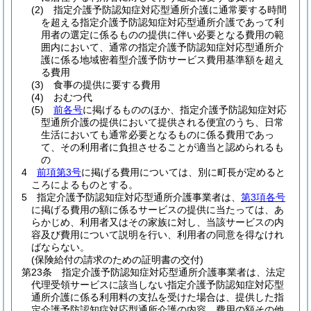
(2)
指定介護予防認知症対応型通所介護に通常要する時間
を超える指定介護予防認知症対応型通所介護であって利
用者の選定に係るものの提供に伴い必要となる費用の範
囲内において、通常の指定介護予防認知症対応型通所介
護に係る地域密着型介護予防サービス費用基準額を超え
る費用
(3)
食事の提供に要する費用
(4)
おむつ代
(5)
前各号
に掲げるもののほか、指定介護予防認知症対応
型通所介護の提供において提供される便宜のうち、日常
生活においても通常必要となるものに係る費用であっ
て、その利用者に負担させることが適当と認められるも
の
4
前項第3号
に掲げる費用については、別に町長が定めると
ころによるものとする。
5
指定介護予防認知症対応型通所介護事業者は、
第3項各号
に掲げる費用の額に係るサービスの提供に当たっては、あ
らかじめ、利用者又はその家族に対し、当該サービスの内
容及び費用について説明を行い、利用者の同意を得なけれ
ばならない。
(保険給付の請求のための証明書の交付)
第23条
指定介護予防認知症対応型通所介護事業者は、法定
代理受領サービスに該当しない指定介護予防認知症対応型
通所介護に係る利用料の支払を受けた場合は、提供した指
定介護予防認知症対応型通所介護の内容、費用の額その他