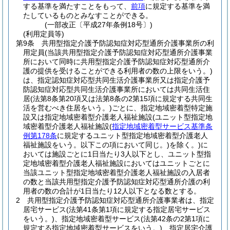
する基準を満たすことをもって、
前項
に規定する基準を満
たしているものとみなすことができる。
(一部改正〔平成27年条例18号〕)
(利用定員等)
第9条
共用型指定介護予防認知症対応型通所介護事業所の利
用定員
(当該共用型指定介護予防認知症対応型通所介護事業
所において同時に共用型指定介護予防認知症対応型通所介
護の提供を受けることができる利用者の数の上限をいう。)
は、指定認知症対応型共同生活介護事業所又は指定介護予
防認知症対応型共同生活介護事業所においては共同生活住
居
(法第8条第20項又は法第8条の2第15項に規定する共同生
活を営むべき住居をいう。)
ごとに、指定地域密着型特定施
設又は指定地域密着型介護老人福祉施設
(ユニット型指定地
域密着型介護老人福祉施設
(
指定地域密着型サービス基準条
例第178条
に規定するユニット型指定地域密着型介護老人
福祉施設をいう。以下この項において同じ。)
を除く。)
に
おいては施設ごとに1日当たり3人以下とし、ユニット型指
定地域密着型介護老人福祉施設においてはユニットごとに
当該ユニット型指定地域密着型介護老人福祉施設の入居者
の数と当該共用型指定介護予防認知症対応型通所介護の利
用者の数の合計が1日当たり12人以下となる数とする。
2
共用型指定介護予防認知症対応型通所介護事業者は、指定
居宅サービス
(法第41条第1項に規定する指定居宅サービス
をいう。)
、指定地域密着型サービス
(法第42条の2第1項に
規定する指定地域密着型サービスをいう。)
、指定居宅介護