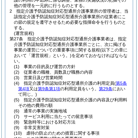
護の利用の申込みに係る調整、業務の実施状況の把握その
他の管理を一元的に行うものとする。
2
指定介護予防認知症対応型通所介護事業所の管理者は、当
該指定介護予防認知症対応型通所介護事業所の従業者にこ
の節の規定を遵守させるため必要な指揮命令を行うものと
する。
(運営規程)
第27条
指定介護予防認知症対応型通所介護事業者は、指定
介護予防認知症対応型通所介護事業所ごとに、次に掲げる
事業の運営についての重要事項に関する規程
(以下この章に
おいて「運営規程」という。)
を定めておかなければならな
い。
(1)
事業の目的及び運営の方針
(2)
従業者の職種、員数及び職務の内容
(3)
営業日及び営業時間
(4)
指定介護予防認知症対応型通所介護の利用定員
(
第5条
第4項
又は
第9条第1項
の利用定員をいう。
第29条
におい
て同じ。)
(5)
指定介護予防認知症対応型通所介護の内容及び利用料
その他の費用の額
(6)
通常の事業の実施地域
(7)
サービス利用に当たっての留意事項
(8)
緊急時等における対応方法
(9)
非常災害対策
(10)
虐待の防止のための措置に関する事項