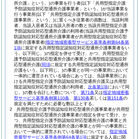
所介護」という。)
の事業を行う者
(以下「共用型指定介護
予防認知症対応型通所介護事業者」という。)
が当該事業を
行う事業所
(以下「共用型指定介護予防認知症対応型通所介
護事業所」という。)
に置くべき従業者の員数は、当該利用
者、当該入居者又は当該入所者の数と当該共用型指定介護
予防認知症対応型通所介護の利用者
(当該共用型指定介護予
防認知症対応型通所介護事業者が共用型指定認知症対応型
通所介護事業者
(
指定地域密着型サービス基準条例第64条第
1項
に規定する共用型指定認知症対応型通所介護事業者をい
う。以下同じ。)
の指定を併せて受け、かつ、共用型指定介
護予防認知症対応型通所介護の事業と共用型指定認知症対
応型通所介護
(
同項
に規定する共用型指定認知症対応型通所
介護をいう。以下同じ。)
の事業とが同一の事業所において
一体的に運営されている場合にあっては、当該事業所にお
ける共用型指定介護予防認知症対応型通所介護又は共用型
指定認知症対応型通所介護の利用者。
次条第1項
において同
じ。)
の数を合計した数について、
第71条
又は
指定地域密着
型サービス基準条例第110条
、
第130条
若しくは
第151条
の
規定を満たすために必要な数以上とする。
2
共用型指定介護予防認知症対応型通所介護事業者が共用型
指定認知症対応型通所介護事業者の指定を併せて受け、か
つ、共用型指定介護予防認知症対応型通所介護の事業と共
用型指定認知症対応型通所介護の事業とが同一の事業所に
おいて一体的に運営されている場合については、
指定地域
密着型サービス基準条例第64条第1項
に規定する人員に関