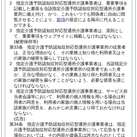
2
指定介護予防認知症対応型通所介護事業者は、重要事項を
記載した書面を当該指定介護予防認知症対応型通所介護事
業所に備え付け、かつ、これをいつでも関係者に自由に閲
覧させることにより、
前項
の規定による掲示に代えること
ができる。
3
指定介護予防認知症対応型通所介護事業者は、原則とし
て、重要事項をウェブサイトに掲載しなければならない。
(秘密保持等)
第33条
指定介護予防認知症対応型通所介護事業所の従業者
は、正当な理由がなく、その業務上知り得た利用者又はそ
の家族の秘密を漏らしてはならない。
2
指定介護予防認知症対応型通所介護事業者は、当該指定介
護予防認知症対応型通所介護事業所の従業者であった者
が、正当な理由がなく、その業務上知り得た利用者又はそ
の家族の秘密を漏らすことがないよう、必要な措置を講じ
なければならない。
3
指定介護予防認知症対応型通所介護事業者は、サービス担
当者会議等において、利用者の個人情報を用いる場合は利
用者の同意を、利用者の家族の個人情報を用いる場合は当
該家族の同意を、あらかじめ文書により得ておかなければ
ならない。
(広告)
第34条
指定介護予防認知症対応型通所介護事業者は、指定
介護予防認知症対応型通所介護事業所について広告をする
場合においては、その内容が虚偽又は誇大なものとしては