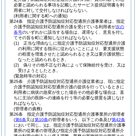
必要と認められる事項を記載したサービス提供証明書を利
用者に対して交付しなければならない。
(利用者に関する町への通知)
第24条
指定介護予防認知症対応型通所介護事業者は、指定
介護予防認知症対応型通所介護を受けている利用者が
次の
各号
のいずれかに該当する場合は、遅滞なく、意見を付し
てその旨を町に通知しなければならない。
(1)
正当な理由なしに指定介護予防認知症対応型通所介護
の利用に関する指示に従わないことにより、要支援状態
の程度を増進させたと認められるとき又は要介護状態に
なったと認められるとき。
(2)
偽りその他不正な行為によって保険給付を受け、又は
受けようとしたとき。
(緊急時等の対応)
第25条
介護予防認知症対応型通所介護従業者は、現に指定
介護予防認知症対応型通所介護の提供を行っているときに
利用者に病状の急変が生じた場合その他必要な場合は、直
ちに主治の医師への連絡を行う等の必要な措置を講じなけ
ればならない。
(管理者の責務)
第26条
指定介護予防認知症対応型通所介護事業所の管理者
(
第6条
又は
第10条
の管理者をいう。以下この条及び
第42条
において同じ。)
は、指定介護予防認知症対応型通所介護事
業所の従業者の管理及び指定介護予防認知症対応型通所介