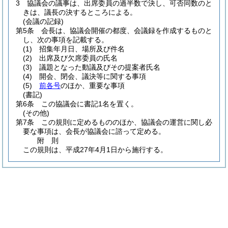
3
協議会の議事は、出席委員の過半数で決し、可否同数のと
きは、議長の決するところによる。
(会議の記録)
第5条
会長は、協議会開催の都度、会議録を作成するものと
し、次の事項を記載する。
(1)
招集年月日、場所及び件名
(2)
出席及び欠席委員の氏名
(3)
議題となった動議及びその提案者氏名
(4)
開会、閉会、議決等に関する事項
(5)
前各号
のほか、重要な事項
(書記)
第6条
この協議会に書記1名を置く。
(その他)
第7条
この規則に定めるもののほか、協議会の運営に関し必
要な事項は、会長が協議会に諮って定める。
附
則
この規則は、平成27年4月1日から施行する。