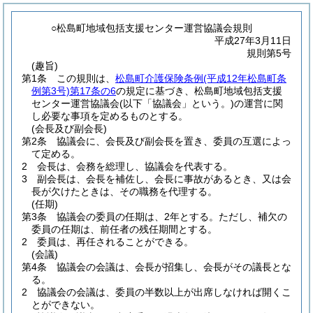
○松島町地域包括支援センター運営協議会規則
平成27年3月11日
規則第5号
(趣旨)
第1条
この規則は、
松島町介護保険条例
(平成12年松島町条
例第3号)
第17条の6
の規定に基づき、松島町地域包括支援
センター運営協議会
(以下「協議会」という。)
の運営に関
し必要な事項を定めるものとする。
(会長及び副会長)
第2条
協議会に、会長及び副会長を置き、委員の互選によっ
て定める。
2
会長は、会務を総理し、協議会を代表する。
3
副会長は、会長を補佐し、会長に事故があるとき、又は会
長が欠けたときは、その職務を代理する。
(任期)
第3条
協議会の委員の任期は、2年とする。
ただし、補欠の
委員の任期は、前任者の残任期間とする。
2
委員は、再任されることができる。
(会議)
第4条
協議会の会議は、会長が招集し、会長がその議長とな
る。
2
協議会の会議は、委員の半数以上が出席しなければ開くこ
とができない。