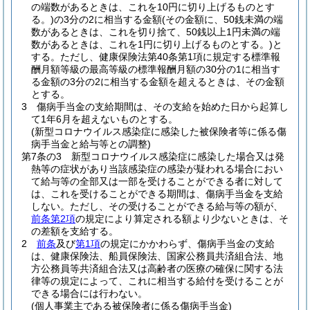
の端数があるときは、これを10円に切り上げるものとす
る。)
の3分の2に相当する金額
(その金額に、50銭未満の端
数があるときは、これを切り捨て、50銭以上1円未満の端
数があるときは、これを1円に切り上げるものとする。)
と
する。
ただし、健康保険法第40条第1項に規定する標準報
酬月額等級の最高等級の標準報酬月額の30分の1に相当す
る金額の3分の2に相当する金額を超えるときは、その金額
とする。
3
傷病手当金の支給期間は、その支給を始めた日から起算し
て1年6月を超えないものとする。
(新型コロナウイルス感染症に感染した被保険者等に係る傷
病手当金と給与等との調整)
第7条の3
新型コロナウイルス感染症に感染した場合又は発
熱等の症状があり当該感染症の感染が疑われる場合におい
て給与等の全部又は一部を受けることができる者に対して
は、これを受けることができる期間は、傷病手当金を支給
しない。
ただし、その受けることができる給与等の額が、
前条第2項
の規定により算定される額より少ないときは、そ
の差額を支給する。
2
前条
及び
第1項
の規定にかかわらず、傷病手当金の支給
は、健康保険法、船員保険法、国家公務員共済組合法、地
方公務員等共済組合法又は高齢者の医療の確保に関する法
律等の規定によって、これに相当する給付を受けることが
できる場合には行わない。
(個人事業主である被保険者に係る傷病手当金)