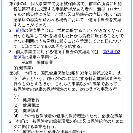
第7条の4
個人事業主である被保険者で、前年の所得に所得
税法第27条に規定する事業所得がある者が、新型コロナウ
イルス感染症に感染した場合又は発熱等の症状があり当該
感染症の感染が疑われる場合において、傷病手当金を支給
することができる。
2
前項
の傷病手当金は、労務に服することができなくなった
日から起算して3日を経過した日から労務に服することがで
きない期間のうち労務に就くことを予定していた日につい
て、1日について6,000円を支給する。
3
個人事業主に対する傷病手当金の支給期間は、
第7条の2
第3項
の規定を準用する。
第5章
保健事業
(保健事業)
第8条
本町は、国民健康保険法
(昭和33年法律第192号。以
下「法」という。)
第72条の5に規定する特定健康診査等を
行うものとするほか、これらの事業以外の事業であって、
被保険者の健康の保持増進のため、次に掲げる事業を行
う。
(1)
健康教育
(2)
健康相談
(3)
健康診査
(4)
その他被保険者の健康の保持増進のため、必要な事業
2
本町は、被保険者の療養環境の向上又は保険給付のために
次に掲げる事業を行う。
(1)
療養のために必要な用具の貸付け