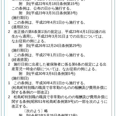
附
則
(平成22年6月18日
条例第15号)
この条例は、公布の日から施行する。
附
則
(平成23年3月31日
条例第3号)
(施行期日)
1
この条例は、平成23年4月1日から施行する。
(適用区分)
2
改正後の第6条第1項の規定は、平成23年4月1日以後の出
生から適用し、平成23年3月31日までの出生については、
なお従前の例による。
附
則
(平成26年12月24日
条例第29号)
(施行期日)
1
この条例は、平成27年1月1日から施行する。
(経過措置)
2
施行日前に出産した被保険者に係る第6条の規定による出
産育児一時金の額については、なお従前の例による。
附
則
(平成30年3月6日
条例第5号)
(施行期日)
1
この条例は、平成30年4月1日から施行する。
(松島町特別職の職員で非常勤のものの報酬及び費用弁償に
関する条例の一部改正)
2
松島町特別職の職員で非常勤のものの報酬及び費用弁償に
関する条例
(昭和51年松島町条例第9号)
の一部を次のように
改正する。
〔次のよう〕略
附
則
(令和2年5月25日
条例第12号)