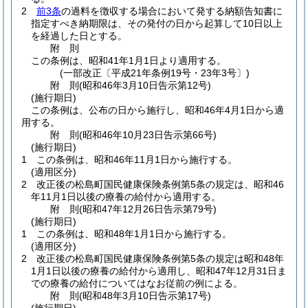
2
前3条
の過料を徴収する場合において発する納額告知書に
指定すべき納期限は、その発付の日から起算して10日以上
を経過した日とする。
附
則
この条例は、昭和41年1月1日より適用する。
(一部改正〔平成21年条例19号・23年3号〕)
附
則
(昭和46年3月10日
告示第12号)
(施行期日)
この条例は、公布の日から施行し、昭和46年4月1日から適
用する。
附
則
(昭和46年10月23日
告示第66号)
(施行期日)
1
この条例は、昭和46年11月1日から施行する。
(適用区分)
2
改正後の松島町国民健康保険条例第5条の規定は、昭和46
年11月1日以後の療養の給付から適用する。
附
則
(昭和47年12月26日
告示第79号)
(施行期日)
1
この条例は、昭和48年1月1日から施行する。
(適用区分)
2
改正後の松島町国民健康保険条例第5条の規定は昭和48年
1月1日以後の療養の給付から適用し、昭和47年12月31日ま
での療養の給付についてはなお従前の例による。
附
則
(昭和48年3月10日
告示第17号)