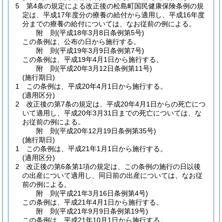
5
第4条の規定による改正後の松島町国民健康保険条例の規
定は、平成17年度分の療養の給付から適用し、平成16年度
分までの療養の給付については、なお従前の例による。
附
則
(平成18年3月8日
条例第5号)
この条例は、公布の日から施行する。
附
則
(平成19年3月9日
条例第7号)
この条例は、平成19年4月1日から施行する。
附
則
(平成20年3月12日
条例第11号)
(施行期日)
1
この条例は、平成20年4月1日から施行する。
(適用区分)
2
改正後の第7条の規定は、平成20年4月1日からの死亡につ
いて適用し、平成20年3月31日までの死亡については、な
お従前の例による。
附
則
(平成20年12月19日
条例第35号)
(施行期日)
1
この条例は、平成21年1月1日から施行する。
(適用区分)
2
改正後の第6条第1項の規定は、この条例の施行の日以後
の出産について適用し、同日前の出産については、なお従
前の例による。
附
則
(平成21年3月16日
条例第4号)
この条例は、平成21年4月1日から施行する。
附
則
(平成21年9月9日
条例第19号)
この条例は、平成21年10月1日から施行する。