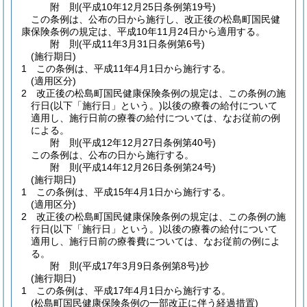
附
則
(平成10年12月25日
条例第19号)
この条例は、公布の日から施行し、改正後の松島町国民健
康保険条例の規定は、平成10年11月24日から適用する。
附
則
(平成11年3月31日
条例第6号)
(施行期日)
1
この条例は、平成11年4月1日から施行する。
(適用区分)
2
改正後の松島町国民健康保険条例の規定は、この条例の施
行日
(以下「施行日」という。)
以後の療養の給付について
適用し、施行日前の療養の給付については、なお従前の例
による。
附
則
(平成12年12月27日
条例第40号)
この条例は、公布の日から施行する。
附
則
(平成14年12月26日
条例第24号)
(施行期日)
1
この条例は、平成15年4月1日から施行する。
(適用区分)
2
改正後の松島町国民健康保険条例の規定は、この条例の施
行日
(以下「施行日」という。)
以後の療養の給付について
適用し、施行日前の療養費については、なお従前の例によ
る。
附
則
(平成17年3月9日
条例第8号)
抄
(施行期日)
1
この条例は、平成17年4月1日から施行する。
(松島町国民健康保険条例の一部改正に伴う経過措置)