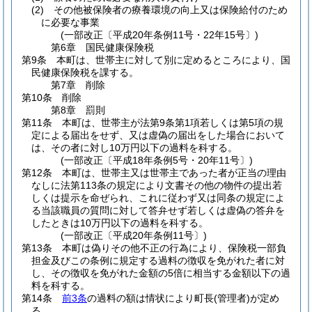
(2)
その他被保険者の療養環境の向上又は保険給付のため
に必要な事業
(一部改正〔平成20年条例11号・22年15号〕)
第6章
国民健康保険税
第9条
本町は、世帯主に対して別に定めるところにより、国
民健康保険税を課する。
第7章
削除
第10条
削除
第8章
罰則
第11条
本町は、世帯主が法第9条第1項若しくは第5項の規
定による届出をせず、又は虚偽の届出をした場合において
は、その者に対し10万円以下の過料を科する。
(一部改正〔平成18年条例5号・20年11号〕)
第12条
本町は、世帯主又は世帯主であった者が正当の理由
なしに法第113条の規定により文書その他の物件の提出若
しくは提示を命ぜられ、これに従わず又は同条の規定によ
る当該職員の質問に対して答弁せず若しくは虚偽の答弁を
したときは10万円以下の過料を科する。
(一部改正〔平成20年条例11号〕)
第13条
本町は偽りその他不正の行為により、保険税一部負
担金及びこの条例に規定する過料の徴収を免がれた者に対
し、その徴収を免がれた金額の5倍に相当する金額以下の過
料を科する。
第14条
前3条
の過料の額は情状により町長
(管理者)
が定め
る。