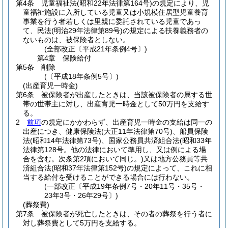
第4条
児童福祉法
(昭和22年法律第164号)
の規定により、児
童福祉施設に入所している児童又は小規模住居型児童養育
事業を行う者若しくは里親に委託されている児童であっ
て、民法
(明治29年法律第89号)
の規定による扶養義務者の
ないものは、被保険者としない。
(全部改正〔平成21年条例4号〕)
第4章
保険給付
第5条
削除
(〔平成18年条例5号〕)
(出産育児一時金)
第6条
被保険者が出産したときは、当該被保険者の属する世
帯の世帯主に対し、出産育児一時金として50万円を支給す
る。
2
前項
の規定にかかわらず、出産育児一時金の支給は同一の
出産につき、健康保険法
(大正11年法律第70号)
、船員保険
法
(昭和14年法律第73号)
、国家公務員共済組合法
(昭和33年
法律第128号。他の法律において準用し、又は例による場
合を含む。次条第2項において同じ。)
又は地方公務員等共
済組合法
(昭和37年法律第152号)
の規定によって、これに相
当する給付を受けることができる場合には行わない。
(一部改正〔平成19年条例7号・20年11号・35号・
23年3号・26年29号〕)
(葬祭費)
第7条
被保険者が死亡したときは、その者の葬祭を行う者に
対し葬祭費として5万円を支給する。