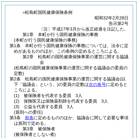
○松島町国民健康保険条例
昭和32年2月28日
告示第2号
〔注〕平成17年3月から改正経過を注記した。
第1章
本町が行う国民健康保険の事務
(本町が行う国民健康保険の事務)
第1条
本町が行う国民健康保険の事務については、法令に定
めがあるもののほか、この条例の定めるところによる。
第2章
松島町の国民健康保険事業の運営に関する協議
会
(松島町の国民健康保険事業の運営に関する協議会の委員の
定数)
第2条
松島町の国民健康保険事業の運営に関する協議会
(以
下「協議会」という。)
の委員の定数は
次の各号
に定めると
ころによる。
(1)
被保険者を代表する委員 3人
(2)
保険医又は保険薬剤師を代表する委員 3人
(3)
公益を代表する委員 3人
(規則への委任)
第3条
前条
に定めるもののほか、協議会に関して必要な事項
は規則で定める。
第3章
被保険者
(被保険者としない者)