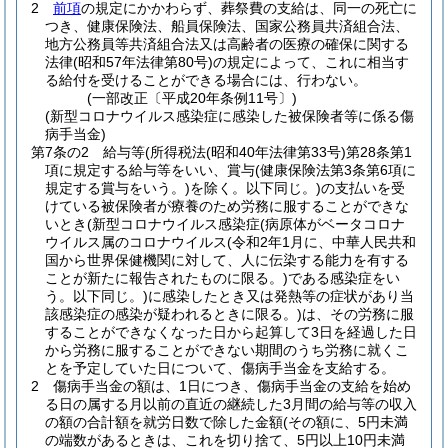
2
前項
の規定にかかわらず、葬祭費の支給は、同一の死亡に
つき、健康保険法、船員保険法、国家公務員共済組合法、
地方公務員等共済組合法又は高齢者の医療の確保に関する
法律
(昭和57年法律第80号)
の規定によって、これに相当す
る給付を受けることができる場合には、行わない。
(一部改正〔平成20年条例11号〕)
(新型コロナウイルス感染症に感染した被保険者等に係る傷
病手当金)
第7条の2
給与等
(所得税法
(昭和40年法律第33号)
第28条第1
項に規定する給与等をいい、賞与
(健康保険法第3条第6項に
規定する賞与をいう。)
を除く。以下同じ。)
の支払いを受
けている被保険者が療養のため労務に服することができな
いとき
(新型コロナウイルス感染症
(病原体がベータコロナ
ウイルス属のコロナウイルス
(令和2年1月に、中華人民共和
国から世界保健機関に対して、人に伝染する能力を有する
ことが新たに報告されたものに限る。)
である感染症をい
う。以下同じ。)
に感染したとき又は発熱等の症状があり当
該感染症の感染が疑われるときに限る。)
は、その労務に服
することができなくなった日から起算して3日を経過した日
から労務に服することができない期間のうち労務に就くこ
とを予定していた日について、傷病手当金を支給する。
2
傷病手当金の額は、1日につき、傷病手当金の支給を始め
る日の属する月以前の直近の継続した3月間の給与等の収入
の額の合計額を就労日数で除した金額
(その額に、5円未満
の端数があるときは、これを切り捨て、5円以上10円未満