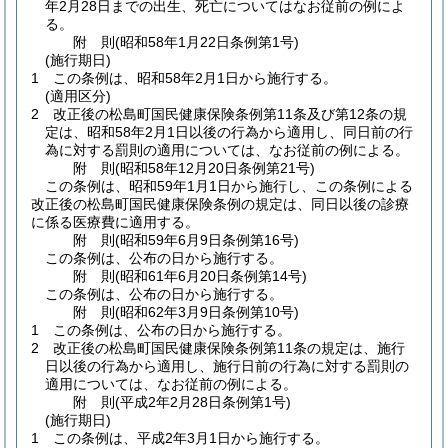
年2月28日までの出生、死亡についてはなお従前の例によ
る。
附
則
(昭和58年1月22日
条例第1号)
(施行期日)
1
この条例は、昭和58年2月1日から施行する。
(適用区分)
2
改正後の松島町国民健康保険条例第11条及び第12条の規
定は、昭和58年2月1日以後の行為から適用し、同日前の行
為に対する罰則の適用については、なお従前の例による。
附
則
(昭和58年12月20日
条例第21号)
この条例は、昭和59年1月1日から施行し、この条例による
改正後の松島町国民健康保険条例の規定は、同日以後の診療
に係る医療費に適用する。
附
則
(昭和59年6月9日
条例第16号)
この条例は、公布の日から施行する。
附
則
(昭和61年6月20日
条例第14号)
この条例は、公布の日から施行する。
附
則
(昭和62年3月9日
条例第10号)
1
この条例は、公布の日から施行する。
2
改正後の松島町国民健康保険条例第11条の規定は、施行
日以後の行為から適用し、施行日前の行為に対する罰則の
適用については、なお従前の例による。
附
則
(平成2年2月28日
条例第1号)
(施行期日)
1
この条例は、平成2年3月1日から施行する。