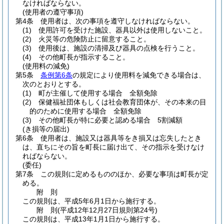
なければならない。
(使用者の遵守事項)
第4条
使用者は、次の事項を遵守しなければならない。
(1)
使用許可を受けた施設、器具以外は使用しないこと。
(2)
火災等の危険防止に留意すること。
(3)
使用後は、施設の清掃及び器具の点検を行うこと。
(4)
その他町長が指示すること。
(使用料の減免)
第5条
条例第6条
の規定により使用料を減免できる場合は、
次のとおりとする。
(1)
町が主催して使用する場合 全額免除
(2)
保健福祉団体もしくは社会教育団体が、その本来の目
的のために使用する場合 全額免除
(3)
その他町長が特に必要と認める場合 5割減額
(き損等の届出)
第6条
使用者は、施設又は器具等をき損又は忘失したとき
は、直ちにその旨を町長に届け出て、その指示を受けなけ
ればならない。
(委任)
第7条
この規則に定めるもののほか、必要な事項は町長が定
める。
附
則
この規則は、平成5年6月1日から施行する。
附
則
(平成12年12月27日
規則第24号)
この規則は、平成13年1月1日から施行する。