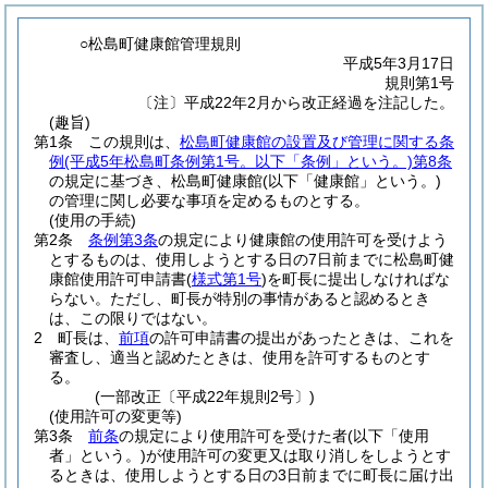
○松島町健康館管理規則
平成5年3月17日
規則第1号
〔注〕平成22年2月から改正経過を注記した。
(趣旨)
第1条
この規則は、
松島町健康館の設置及び管理に関する条
例
(平成5年松島町条例第1号。以下「条例」という。)
第8条
の規定に基づき、松島町健康館
(以下「健康館」という。)
の管理に関し必要な事項を定めるものとする。
(使用の手続)
第2条
条例第3条
の規定により健康館の使用許可を受けよう
とするものは、使用しようとする日の7日前までに松島町健
康館使用許可申請書
(
様式第1号
)
を町長に提出しなければな
らない。
ただし、町長が特別の事情があると認めるとき
は、この限りではない。
2
町長は、
前項
の許可申請書の提出があったときは、これを
審査し、適当と認めたときは、使用を許可するものとす
る。
(一部改正〔平成22年規則2号〕)
(使用許可の変更等)
第3条
前条
の規定により使用許可を受けた者
(以下「使用
者」という。)
が使用許可の変更又は取り消しをしようとす
るときは、使用しようとする日の3日前までに町長に届け出