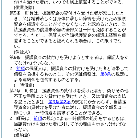
付けを受けた者は、いつでも繰上償還することができる。
(償還免除)
第5条
町長は、援護資金の貸付けを受けた者が死亡したと
き、又は精神若しくは身体に著しい障害を受けたため援護
資金を償還することができなくなったと認めるときは、当
該援護資金の償還未済額の全部又は一部を免除することが
できる。
ただし、保証人が当該援護資金の償還未済額を償
還することができると認められる場合は、この限りでな
い。
(保証人)
第6条
援護資金の貸付けを受けようとする者は、保証人を立
てなければならない。
2
前項
の保証人は、援護資金の貸付けを受けた者と連帯して
債務を負担するものとし、その保証債務は、
第8条
の規定に
よる違約金を包含するものとする。
(一時償還)
第7条
町長は、援護資金の貸付けを受けた者が、偽りその他
不正な手段により貸付けを受けたとき、又は償還金の支払
を怠ったときは、
第3条第2項
の規定にかかわらず、当該援
護資金の貸付けを受けた者に対し、援護資金の全部又は一
部につき、一時償還を請求することができる。
2
町長は、
前項
の規定による一時償還の処分をするときは、
当該貸付けを受けた者に対してその理由を示さなければな
らない。
(違約金)