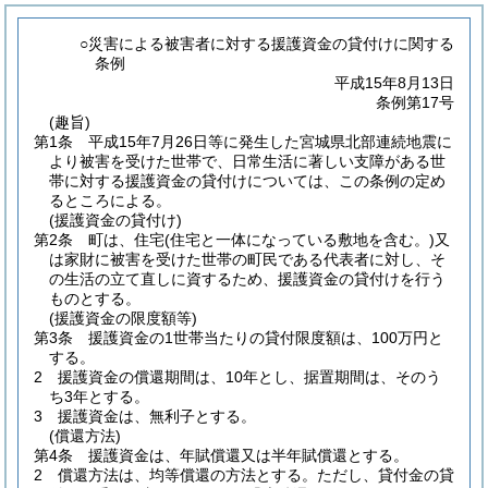
○災害による被害者に対する援護資金の貸付けに関する
条例
平成15年8月13日
条例第17号
(趣旨)
第1条
平成15年7月26日等に発生した宮城県北部連続地震に
より被害を受けた世帯で、日常生活に著しい支障がある世
帯に対する援護資金の貸付けについては、この条例の定め
るところによる。
(援護資金の貸付け)
第2条
町は、住宅
(住宅と一体になっている敷地を含む。)
又
は家財に被害を受けた世帯の町民である代表者に対し、そ
の生活の立て直しに資するため、援護資金の貸付けを行う
ものとする。
(援護資金の限度額等)
第3条
援護資金の1世帯当たりの貸付限度額は、100万円と
する。
2
援護資金の償還期間は、10年とし、据置期間は、そのう
ち3年とする。
3
援護資金は、無利子とする。
(償還方法)
第4条
援護資金は、年賦償還又は半年賦償還とする。
2
償還方法は、均等償還の方法とする。
ただし、貸付金の貸