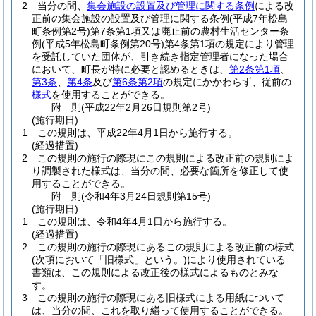
2
当分の間、
集会施設の設置及び管理に関する条例
による改
正前の集会施設の設置及び管理に関する条例
(平成7年松島
町条例第2号)
第7条第1項又は廃止前の農村生活センター条
例
(平成5年松島町条例第20号)
第4条第1項の規定により管理
を受託していた団体が、引き続き指定管理者になった場合
において、町長が特に必要と認めるときは、
第2条第1項
、
第3条
、
第4条
及び
第6条第2項
の規定にかかわらず、従前の
様式
を使用することができる。
附
則
(平成22年2月26日
規則第2号)
(施行期日)
1
この規則は、平成22年4月1日から施行する。
(経過措置)
2
この規則の施行の際現にこの規則による改正前の規則によ
り調製された様式は、当分の間、必要な箇所を修正して使
用することができる。
附
則
(令和4年3月24日
規則第15号)
(施行期日)
1
この規則は、令和4年4月1日から施行する。
(経過措置)
2
この規則の施行の際現にあるこの規則による改正前の様式
(次項において「旧様式」という。)
により使用されている
書類は、この規則による改正後の様式によるものとみな
す。
3
この規則の施行の際現にある旧様式による用紙について
は、当分の間、これを取り繕って使用することができる。