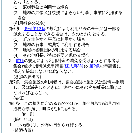
とおりとする。
(1)
冠婚葬祭に利用する場合
(2)
地域の共催又は後援によらない行事、事業に利用する
場合
(利用料金の減免)
第6条
条例第12条
の規定により利用料金の全部又は一部を
減免することができる場合は、次のとおりとする。
(1)
町が主催する事業に利用する場合
(2)
地域の行事、式典等に利用する場合
(3)
地域の各種団体が利用する場合
(4)
その他町長が特に必要と認める場合
2
前項
の規定により利用料金の減免を受けようとする者は、
集会施設利用料減免申請書
(
様式第3号
)
を
第2条
の申請書に
添えて提出しなければならない。
(き損の届出等)
第7条
集会施設の利用者は、集会施設の施設又は設備を損壊
し、又は滅失したときは、速やかにその旨を町長に届け出
なければならない。
(委任)
第8条
この規則に定めるもののほか、集会施設の管理に関し
必要な事項は、町長が別に定める。
附
則
(施行期日)
1
この規則は、公布の日から施行する。
(経過措置)