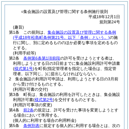
○集会施設の設置及び管理に関する条例施行規則
平成18年12月1日
規則第24号
(趣旨)
第1条
この規則は、
集会施設の設置及び管理に関する条例
(平成18年松島町条例第21号。以下「条例」という。)
の施
行に関し、別に定めるもののほか必要な事項を定めるもの
とする。
(利用手続等)
第2条
条例第6条第1項前段
の許可を受けようとする者は、
利用しようとする日の3日前までに集会施設利用許可申請書
(
様式第1号
)
を町長
(指定管理者を指定した場合は、指定管
理者。以下同じ。)
に提出しなければならない。
2
集会施設の利用許可申請は、利用しようとする日の3月前
から受け付けるものとする。
(利用許可書の交付)
第3条
町長は、集会施設の利用を許可したときは、集会施設
利用許可書
(
様式第2号
)
を交付するものとする。
(利用許可事項の変更)
第4条
前2条
の規定は、許可を受けた事項を変更しようとす
る場合において準用する。
(個人的に利用する場合の利用料金)
第5条
条例別表
に規定する個人的に利用する場合とは、次の