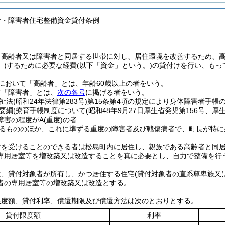
者・障害者住宅整備資金貸付条例
、高齢者又は障害者と同居する世帯に対し、居住環境を改善するため、
)
するために必要な経費
(以下「資金」という。)
の貸付けを行い、もっ
において「高齢者」とは、年齢60歳以上の者をいう。
て「障害者」とは、
次の各号
に掲げる者をいう。
祉法
(昭和24年法律第283号)
第15条第4項の規定により身体障害者手帳
要綱
(療育手帳制度について
(昭和48年9月27日厚生省発児第156号、厚
障害の程度がA
(重度)
の者
るもののほか、これに準ずる重度の障害者及び戦傷病者で、町長が特に
けを受けることのできる者は松島町内に居住し、親族である高齢者と同
専用居室等を増改築又は改造することを真に必要とし、自力で整備を行
は、貸付対象者が所有し、かつ居住する住宅
(貸付対象者の直系尊卑族又
者の専用居室等の増改築又は改造とする。
限度額、貸付利率、償還期限及び償還方法は次のとおりとする。
貸付限度額
利率