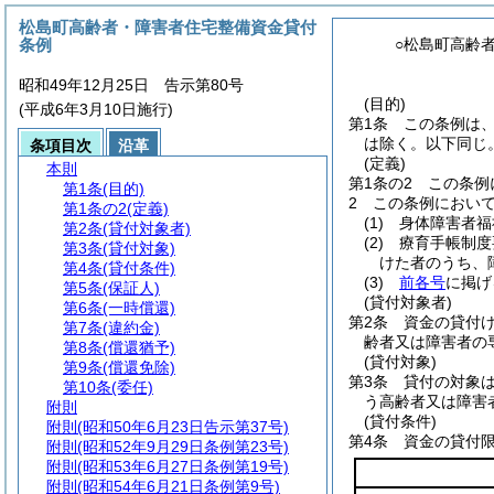
松島町高齢者・障害者住宅整備資金貸付
条例
○松島町高齢
昭和49年12月25日 告示第80号
(目的)
(平成6年3月10日施行)
第1条
この条例は
は除く。以下同じ。
条項目次
沿革
(定義)
本則
第1条の2
この条例
第1条
(目的)
2
この条例におい
第1条の2
(定義)
(1)
身体障害者福
第2条
(貸付対象者)
(2)
療育手帳制度
第3条
(貸付対象)
けた者のうち、
第4条
(貸付条件)
(3)
前各号
に掲げ
第5条
(保証人)
(貸付対象者)
第6条
(一時償還)
第2条
資金の貸付
第7条
(違約金)
齢者又は障害者の
第8条
(償還猶予)
(貸付対象)
第9条
(償還免除)
第3条
貸付の対象
第10条
(委任)
う高齢者又は障害
附則
(貸付条件)
附則
(昭和50年6月23日告示第37号)
第4条
資金の貸付
附則
(昭和52年9月29日条例第23号)
附則
(昭和53年6月27日条例第19号)
附則
(昭和54年6月21日条例第9号)