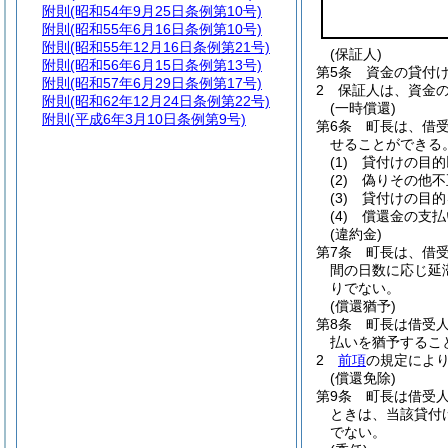
附則
(昭和54年9月25日条例第10号)
附則
(昭和55年6月16日条例第10号)
附則
(昭和55年12月16日条例第21号)
(保証人)
附則
(昭和56年6月15日条例第13号)
第5条
資金の貸付
附則
(昭和57年6月29日条例第17号)
2
保証人は、資金
附則
(昭和62年12月24日条例第22号)
(一時償還)
附則
(平成6年3月10日条例第9号)
第6条
町長は、借
せることができる
(1)
貸付けの目的
(2)
偽りその他不
(3)
貸付けの目的
(4)
償還金の支払
(違約金)
第7条
町長は、借
間の日数に応じ延
りでない。
(償還猶予)
第8条
町長は借受
払いを猶予するこ
2
前項
の規定によ
(償還免除)
第9条
町長は借受
ときは、当該貸付
でない。