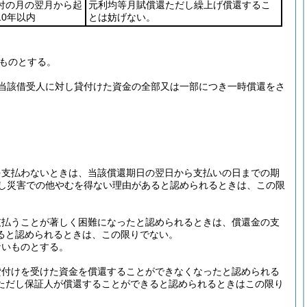
付の月の翌月から起
元利均等月賦償還ただし繰上げ償還するこ
10年以内
とは妨げない。
ものとする。
当該借受人に対し貸付けた資金の全部又は一部につき一時償還をさ
を支払わないときは、当該償還期日の翌日から支払いの日までの期
し災害での他やむを得ない理由があると認められるときは、この限
支払うことが著しく困難になったと認められるときは、償還金の支
ると認められるときは、この限りでない。
ないものとする。
貸付けを受けた資金を償還することができなくなったと認められる
ただし保証人が償還することができると認められるときはこの限り