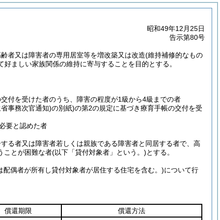
昭和49年12月25日
告示第80号
高齢者又は障害者の専用居室等を増改築又は改造
(維持補修的なもの
て好ましい家族関係の維持に寄与することを目的とする。
の交付を受けた者のうち、障害の程度が1級から4級までの者
生省事務次官通知)
の別紙)
の第2の規定に基づき療育手帳の交付を受
必要と認めた者
居する者又は障害者若しくは親族である障害者と同居する者で、高
うことが困難な者
(以下「貸付対象者」という。)
とする。
は配偶者が所有し貸付対象者が居住する住宅を含む。)
について行
償還期限
償還方法