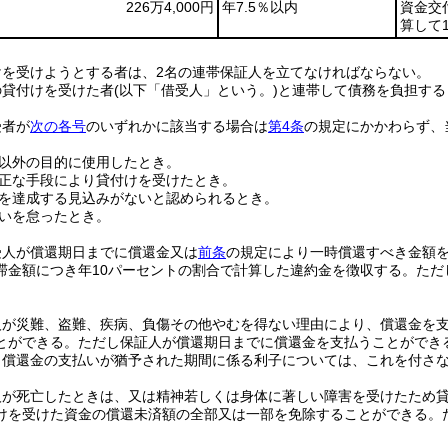
226万4,000円
年7.5％以内
資金交
算して
けを受けようとする者は、2名の連帯保証人を立てなければならない。
の貸付けを受けた者
(以下「借受人」という。)
と連帯して債務を負担する
受者が
次の各号
のいずれかに該当する場合は
第4条
の規定にかかわらず、
。
以外の目的に使用したとき。
正な手段により貸付けを受けたとき。
を達成する見込みがないと認められるとき。
いを怠ったとき。
受人が償還期日までに償還金又は
前条
の規定により一時償還すべき金額
滞金額につき年10パーセントの割合で計算した違約金を徴収する。
ただ
人が災難、盗難、疾病、負傷その他やむを得ない理由により、償還金を
とができる。
ただし保証人が償還期日までに償還金を支払うことができ
り償還金の支払いが猶予された期間に係る利子については、これを付さ
人が死亡したときは、又は精神若しくは身体に著しい障害を受けたため
けを受けた資金の償還未済額の全部又は一部を免除することができる。