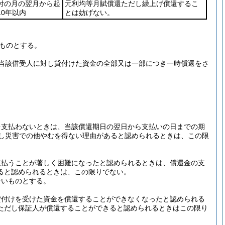
付の月の翌月から起
元利均等月賦償還ただし繰上げ償還するこ
10年以内
とは妨げない。
ものとする。
当該借受人に対し貸付けた資金の全部又は一部につき一時償還をさ
を支払わないときは、当該償還期日の翌日から支払いの日までの期
し災害での他やむを得ない理由があると認められるときは、この限
支払うことが著しく困難になったと認められるときは、償還金の支
ると認められるときは、この限りでない。
ないものとする。
貸付けを受けた資金を償還することができなくなったと認められる
ただし保証人が償還することができると認められるときはこの限り