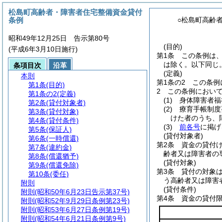
松島町高齢者・障害者住宅整備資金貸付
条例
○松島町高齢
昭和49年12月25日 告示第80号
(目的)
(平成6年3月10日施行)
第1条
この条例は
は除く。以下同じ。
条項目次
沿革
(定義)
本則
第1条の2
この条例
第1条
(目的)
2
この条例におい
第1条の2
(定義)
(1)
身体障害者福
第2条
(貸付対象者)
(2)
療育手帳制度
第3条
(貸付対象)
けた者のうち、
第4条
(貸付条件)
(3)
前各号
に掲げ
第5条
(保証人)
(貸付対象者)
第6条
(一時償還)
第2条
資金の貸付
第7条
(違約金)
齢者又は障害者の
第8条
(償還猶予)
(貸付対象)
第9条
(償還免除)
第3条
貸付の対象
第10条
(委任)
う高齢者又は障害
附則
(貸付条件)
附則
(昭和50年6月23日告示第37号)
第4条
資金の貸付
附則
(昭和52年9月29日条例第23号)
附則
(昭和53年6月27日条例第19号)
附則
(昭和54年6月21日条例第9号)