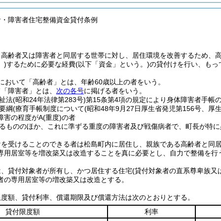
者・障害者住宅整備資金貸付条例
、高齢者又は障害者と同居する世帯に対し、居住環境を改善するため、
)
するために必要な経費
(以下「資金」という。)
の貸付けを行い、もっ
において「高齢者」とは、年齢60歳以上の者をいう。
て「障害者」とは、
次の各号
に掲げる者をいう。
祉法
(昭和24年法律第283号)
第15条第4項の規定により身体障害者手帳
要綱
(療育手帳制度について
(昭和48年9月27日厚生省発児第156号、厚
障害の程度がA
(重度)
の者
るもののほか、これに準ずる重度の障害者及び戦傷病者で、町長が特に
けを受けることのできる者は松島町内に居住し、親族である高齢者と同
専用居室等を増改築又は改造することを真に必要とし、自力で整備を行
は、貸付対象者が所有し、かつ居住する住宅
(貸付対象者の直系尊卑族又
者の専用居室等の増改築又は改造とする。
限度額、貸付利率、償還期限及び償還方法は次のとおりとする。
貸付限度額
利率