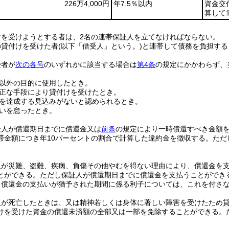
226万4,000円
年7.5％以内
資金交
算して
けを受けようとする者は、2名の連帯保証人を立てなければならない。
の貸付けを受けた者
(以下「借受人」という。)
と連帯して債務を負担する
受者が
次の各号
のいずれかに該当する場合は
第4条
の規定にかかわらず、
。
以外の目的に使用したとき。
正な手段により貸付けを受けたとき。
を達成する見込みがないと認められるとき。
いを怠ったとき。
受人が償還期日までに償還金又は
前条
の規定により一時償還すべき金額
滞金額につき年10パーセントの割合で計算した違約金を徴収する。
ただ
人が災難、盗難、疾病、負傷その他やむを得ない理由により、償還金を
とができる。
ただし保証人が償還期日までに償還金を支払うことができ
り償還金の支払いが猶予された期間に係る利子については、これを付さ
人が死亡したときは、又は精神若しくは身体に著しい障害を受けたため
けを受けた資金の償還未済額の全部又は一部を免除することができる。