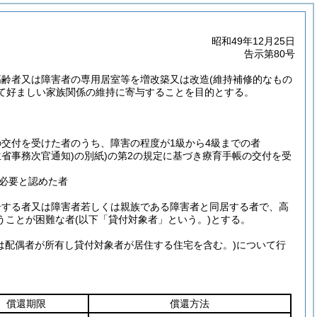
昭和49年12月25日
告示第80号
高齢者又は障害者の専用居室等を増改築又は改造
(維持補修的なもの
て好ましい家族関係の維持に寄与することを目的とする。
の交付を受けた者のうち、障害の程度が1級から4級までの者
生省事務次官通知)
の別紙)
の第2の規定に基づき療育手帳の交付を受
必要と認めた者
居する者又は障害者若しくは親族である障害者と同居する者で、高
うことが困難な者
(以下「貸付対象者」という。)
とする。
は配偶者が所有し貸付対象者が居住する住宅を含む。)
について行
償還期限
償還方法