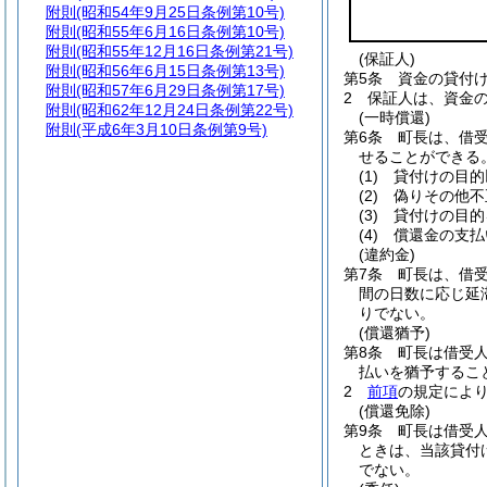
附則
(昭和54年9月25日条例第10号)
附則
(昭和55年6月16日条例第10号)
附則
(昭和55年12月16日条例第21号)
(保証人)
附則
(昭和56年6月15日条例第13号)
第5条
資金の貸付
附則
(昭和57年6月29日条例第17号)
2
保証人は、資金
附則
(昭和62年12月24日条例第22号)
(一時償還)
附則
(平成6年3月10日条例第9号)
第6条
町長は、借
せることができる
(1)
貸付けの目的
(2)
偽りその他不
(3)
貸付けの目的
(4)
償還金の支払
(違約金)
第7条
町長は、借
間の日数に応じ延
りでない。
(償還猶予)
第8条
町長は借受
払いを猶予するこ
2
前項
の規定によ
(償還免除)
第9条
町長は借受
ときは、当該貸付
でない。