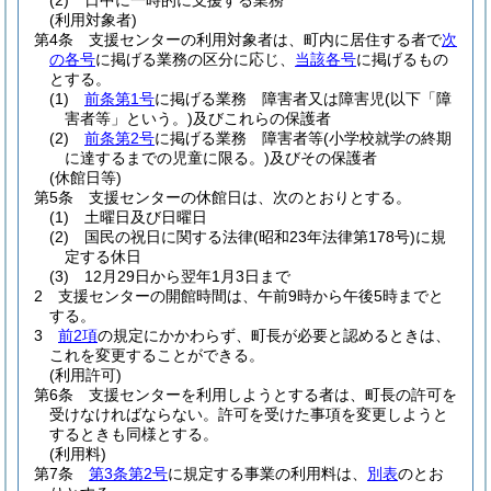
(2)
日中に一時的に支援する業務
(利用対象者)
第4条
支援センターの利用対象者は、町内に居住する者で
次
の各号
に掲げる業務の区分に応じ、
当該各号
に掲げるもの
とする。
(1)
前条第1号
に掲げる業務 障害者又は障害児
(以下「障
害者等」という。)
及びこれらの保護者
(2)
前条第2号
に掲げる業務 障害者等
(小学校就学の終期
に達するまでの児童に限る。)
及びその保護者
(休館日等)
第5条
支援センターの休館日は、次のとおりとする。
(1)
土曜日及び日曜日
(2)
国民の祝日に関する法律
(昭和23年法律第178号)
に規
定する休日
(3)
12月29日から翌年1月3日まで
2
支援センターの開館時間は、午前9時から午後5時までと
する。
3
前2項
の規定にかかわらず、町長が必要と認めるときは、
これを変更することができる。
(利用許可)
第6条
支援センターを利用しようとする者は、町長の許可を
受けなければならない。
許可を受けた事項を変更しようと
するときも同様とする。
(利用料)
第7条
第3条第2号
に規定する事業の利用料は、
別表
のとお