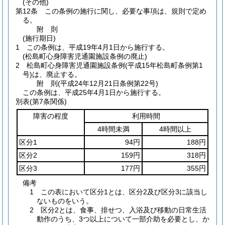
(その他)
第12条
この条例の施行に関し、必要な事項は、規則で定め
る。
附
則
(施行期日)
1
この条例は、平成19年4月1日から施行する。
(松島町心身障害児通園施設条例の廃止)
2
松島町心身障害児通園施設条例
(平成15年松島町条例第1
号)
は、廃止する。
附
則
(平成24年12月21日
条例第22号)
この条例は、平成25年4月1日から施行する。
別表
(第7条関係)
障害の程度
利用時間
4時間未満
4時間以上
区分1
94円
188円
区分2
159円
318円
区分3
177円
355円
備考
1 この表において区分1とは、区分2及び区分3に該当し
ないものをいう。
2 区分2とは、食事、排せつ、入浴及び移動の日常生活
動作のうち、3つ以上について一部介助を必要とし、か