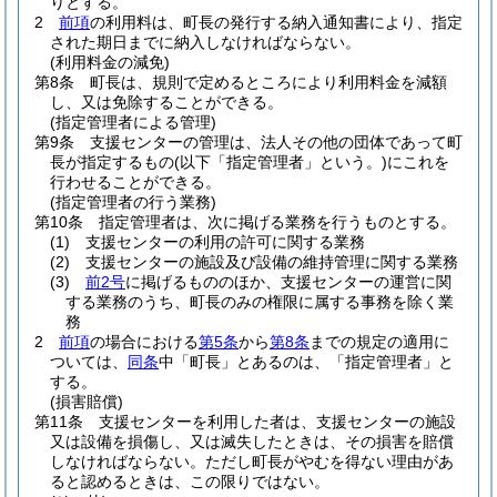
りとする。
2
前項
の利用料は、町長の発行する納入通知書により、指定
された期日までに納入しなければならない。
(利用料金の減免)
第8条
町長は、規則で定めるところにより利用料金を減額
し、又は免除することができる。
(指定管理者による管理)
第9条
支援センターの管理は、法人その他の団体であって町
長が指定するもの
(以下「指定管理者」という。)
にこれを
行わせることができる。
(指定管理者の行う業務)
第10条
指定管理者は、次に掲げる業務を行うものとする。
(1)
支援センターの利用の許可に関する業務
(2)
支援センターの施設及び設備の維持管理に関する業務
(3)
前2号
に掲げるもののほか、支援センターの運営に関
する業務のうち、町長のみの権限に属する事務を除く業
務
2
前項
の場合における
第5条
から
第8条
までの規定の適用に
ついては、
同条
中「町長」とあるのは、「指定管理者」と
する。
(損害賠償)
第11条
支援センターを利用した者は、支援センターの施設
又は設備を損傷し、又は滅失したときは、その損害を賠償
しなければならない。
ただし町長がやむを得ない理由があ
ると認めるときは、この限りではない。