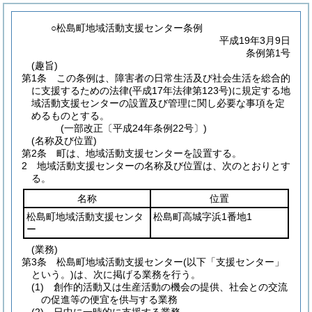
○松島町地域活動支援センター条例
平成19年3月9日
条例第1号
(趣旨)
第1条
この条例は、障害者の日常生活及び社会生活を総合的
に支援するための法律
(平成17年法律第123号)
に規定する地
域活動支援センターの設置及び管理に関し必要な事項を定
めるものとする。
(一部改正〔平成24年条例22号〕)
(名称及び位置)
第2条
町は、地域活動支援センターを設置する。
2
地域活動支援センターの名称及び位置は、次のとおりとす
る。
名称
位置
松島町地域活動支援センタ
松島町高城字浜1番地1
ー
(業務)
第3条
松島町地域活動支援センター
(以下「支援センター」
という。)
は、次に掲げる業務を行う。
(1)
創作的活動又は生産活動の機会の提供、社会との交流
の促進等の便宜を供与する業務