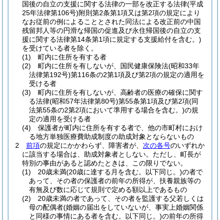
国後の自立の支援に関する法律の一部を改正する法律
(平成
25年法律第106号)
附則第2条第1項又は第2項の規定により
なお従前の例によることとされた同法による改正前の中国
残留邦人等の円滑な帰国の促進及び永住帰国後の自立の支
援に関する法律第14条第1項に規定する支援給付を含む。)
を受けている者を除く。
(1)
町内に住所を有する者
(2)
町内に住所を有しないが、国民健康保険法
(昭和33年
法律第192号)
第116条の2第1項及び第2項の規定の適用を
受ける者
(3)
町内に住所を有しないが、高齢者の医療の確保に関す
る法律
(昭和57年法律第80号)
第55条第1項及び第2項
(同
法第55条の2第2項において準用する場合を含む。)
の規
定の適用を受ける者
(4)
保護者が町内に住所を有する者で、他の市町村におけ
る地方単独医療費助成制度の助成対象とならないもの
2
前項
の規定にかかわらず、障害者が、
次の各号
のいずれか
に該当する場合は、助成対象者としない。
ただし、町長が
特別の事由があると認めたときは、この限りでない。
(1)
20歳未満
(20歳に達する月を含む。以下同じ。)
の者で
あって、その者の保護者の前年の所得が、扶養親族等の
有無及び数に応じて規則で定める額以上であるもの
(2)
20歳未満の者であって、その者を監護する父若しくは
母の配偶者
(婚姻の届出をしていないが、事実上婚姻関係
と同様の事情にある者を含む。以下同じ。)
の前年の所得