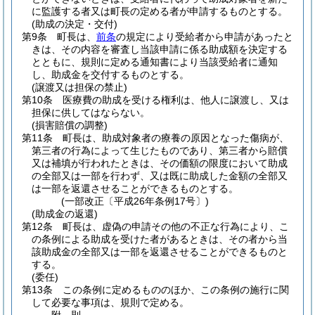
に監護する者又は町長の定める者が申請するものとする。
(助成の決定・交付)
第9条
町長は、
前条
の規定により受給者から申請があったと
きは、その内容を審査し当該申請に係る助成額を決定する
とともに、規則に定める通知書により当該受給者に通知
し、助成金を交付するものとする。
(譲渡又は担保の禁止)
第10条
医療費の助成を受ける権利は、他人に譲渡し、又は
担保に供してはならない。
(損害賠償の調整)
第11条
町長は、助成対象者の療養の原因となった傷病が、
第三者の行為によって生じたものであり、第三者から賠償
又は補填が行われたときは、その価額の限度において助成
の全部又は一部を行わず、又は既に助成した金額の全部又
は一部を返還させることができるものとする。
(一部改正〔平成26年条例17号〕)
(助成金の返還)
第12条
町長は、虚偽の申請その他の不正な行為により、こ
の条例による助成を受けた者があるときは、その者から当
該助成金の全部又は一部を返還させることができるものと
する。
(委任)
第13条
この条例に定めるもののほか、この条例の施行に関
して必要な事項は、規則で定める。