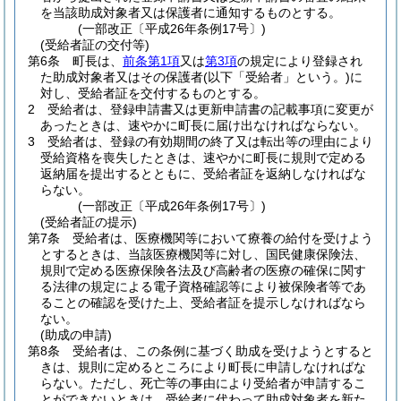
を当該助成対象者又は保護者に通知するものとする。
(一部改正〔平成26年条例17号〕)
(受給者証の交付等)
第6条
町長は、
前条第1項
又は
第3項
の規定により登録され
た助成対象者又はその保護者
(以下「受給者」という。)
に
対し、受給者証を交付するものとする。
2
受給者は、登録申請書又は更新申請書の記載事項に変更が
あったときは、速やかに町長に届け出なければならない。
3
受給者は、登録の有効期間の終了又は転出等の理由により
受給資格を喪失したときは、速やかに町長に規則で定める
返納届を提出するとともに、受給者証を返納しなければな
らない。
(一部改正〔平成26年条例17号〕)
(受給者証の提示)
第7条
受給者は、医療機関等において療養の給付を受けよう
とするときは、当該医療機関等に対し、国民健康保険法、
規則で定める医療保険各法及び高齢者の医療の確保に関す
る法律の規定による電子資格確認等により被保険者等であ
ることの確認を受けた上、受給者証を提示しなければなら
ない。
(助成の申請)
第8条
受給者は、この条例に基づく助成を受けようとすると
きは、規則に定めるところにより町長に申請しなければな
らない。
ただし、死亡等の事由により受給者が申請するこ
とができないときは、受給者に代わって助成対象者を新た