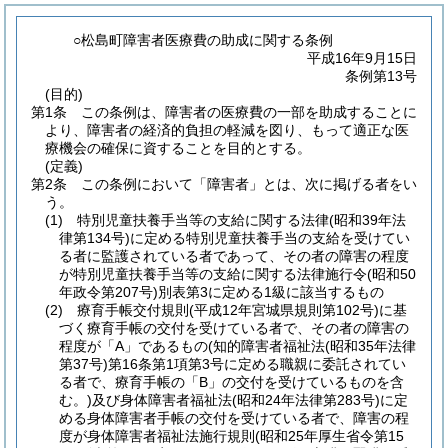
○松島町障害者医療費の助成に関する条例
平成16年9月15日
条例第13号
(目的)
第1条
この条例は、障害者の医療費の一部を助成することに
より、障害者の経済的負担の軽減を図り、もって適正な医
療機会の確保に資することを目的とする。
(定義)
第2条
この条例において「障害者」とは、次に掲げる者をい
う。
(1)
特別児童扶養手当等の支給に関する法律
(昭和39年法
律第134号)
に定める特別児童扶養手当の支給を受けてい
る者に監護されている者であって、その者の障害の程度
が特別児童扶養手当等の支給に関する法律施行令
(昭和50
年政令第207号)
別表第3に定める1級に該当するもの
(2)
療育手帳交付規則
(平成12年宮城県規則第102号)
に基
づく療育手帳の交付を受けている者で、その者の障害の
程度が「A」であるもの
(知的障害者福祉法
(昭和35年法律
第37号)
第16条第1項第3号に定める職親に委託されてい
る者で、療育手帳の「B」の交付を受けているものを含
む。)
及び身体障害者福祉法
(昭和24年法律第283号)
に定
める身体障害者手帳の交付を受けている者で、障害の程
度が身体障害者福祉法施行規則
(昭和25年厚生省令第15