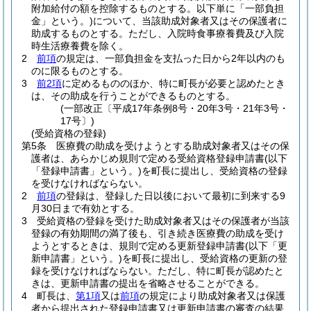
附加給付の額を控除するものとする。以下単に「一部負担
金」という。)
について、当該助成対象者又はその保護者に
助成するものとする。
ただし、入院時食事療養費及び入院
時生活療養費を除く。
2
前項
の規定は、一部負担金を支払った日から2年以内のも
のに限るものとする。
3
前2項
に定めるもののほか、特に町長が必要と認めたとき
は、その助成を行うことができるものとする。
(一部改正〔平成17年条例8号・20年3号・21年3号・
17号〕)
(受給資格の登録)
第5条
医療費の助成を受けようとする助成対象者又はその保
護者は、あらかじめ規則で定める受給資格登録申請書
(以下
「登録申請書」という。)
を町長に提出し、受給資格の登録
を受けなければならない。
2
前項
の登録は、登録した日以後において最初に到来する9
月30日まで有効とする。
3
受給資格の登録を受けた助成対象者又はその保護者が当該
登録の有効期間の満了後も、引き続き医療費の助成を受け
ようとするときは、規則で定める更新登録申請書
(以下「更
新申請書」という。)
を町長に提出し、受給資格の更新の登
録を受けなければならない。
ただし、特に町長が認めたと
きは、更新申請書の提出を省略させることができる。
4
町長は、
第1項
又は
前項
の規定により助成対象者又は保護
者から提出された登録申請書又は更新申請書の審査の結果