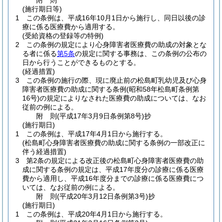
附
則
(施行期日等)
1
この条例は、平成16年10月1日から施行し、同日以後の診
療に係る医療費から適用する。
(受給資格の登録等の特例)
2
この条例の規定により心身障害者医療費の助成の対象とな
る者に係る
第5条
の規定に関する事務は、この条例の公布の
日から行うことができるものとする。
(経過措置)
3
この条例の施行の際、現に廃止前の松島町乳幼児及び心身
障害者医療費の助成に関する条例
(昭和58年松島町条例第
16号)
の規定によりなされた医療費の助成については、なお
従前の例による。
附
則
(平成17年3月9日
条例第8号)
抄
(施行期日)
1
この条例は、平成17年4月1日から施行する。
(松島町心身障害者医療費の助成に関する条例の一部改正に
伴う経過措置)
3
第2条の規定による改正後の松島町心身障害者医療費の助
成に関する条例の規定は、平成17年度分の診療に係る医療
費から適用し、平成16年度分までの診療に係る医療費につ
いては、なお従前の例による。
附
則
(平成20年3月12日
条例第3号)
抄
(施行期日)
1
この条例は、平成20年4月1日から施行する。