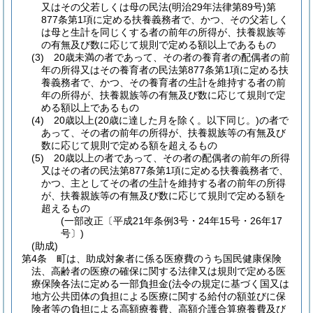
又はその父若しくは母の民法
(明治29年法律第89号)
第
877条第1項に定める扶養義務者で、かつ、その父若しく
は母と生計を同じくする者の前年の所得が、扶養親族等
の有無及び数に応じて規則で定める額以上であるもの
(3)
20歳未満の者であって、その者の養育者の配偶者の前
年の所得又はその養育者の民法第877条第1項に定める扶
養義務者で、かつ、その養育者の生計を維持する者の前
年の所得が、扶養親族等の有無及び数に応じて規則で定
める額以上であるもの
(4)
20歳以上
(20歳に達した月を除く。以下同じ。)
の者で
あって、その者の前年の所得が、扶養親族等の有無及び
数に応じて規則で定める額を超えるもの
(5)
20歳以上の者であって、その者の配偶者の前年の所得
又はその者の民法第877条第1項に定める扶養義務者で、
かつ、主としてその者の生計を維持する者の前年の所得
が、扶養親族等の有無及び数に応じて規則で定める額を
超えるもの
(一部改正〔平成21年条例3号・24年15号・26年17
号〕)
(助成)
第4条
町は、助成対象者に係る医療費のうち国民健康保険
法、高齢者の医療の確保に関する法律又は規則で定める医
療保険各法に定める一部負担金
(法令の規定に基づく国又は
地方公共団体の負担による医療に関する給付の額並びに保
険者等の負担による高額療養費、高額介護合算療養費及び