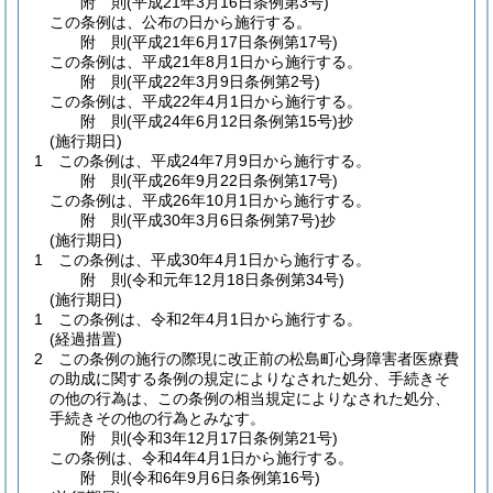
附
則
(平成21年3月16日
条例第3号)
この条例は、公布の日から施行する。
附
則
(平成21年6月17日
条例第17号)
この条例は、平成21年8月1日から施行する。
附
則
(平成22年3月9日
条例第2号)
この条例は、平成22年4月1日から施行する。
附
則
(平成24年6月12日
条例第15号)
抄
(施行期日)
1
この条例は、平成24年7月9日から施行する。
附
則
(平成26年9月22日
条例第17号)
この条例は、平成26年10月1日から施行する。
附
則
(平成30年3月6日
条例第7号)
抄
(施行期日)
1
この条例は、平成30年4月1日から施行する。
附
則
(令和元年12月18日
条例第34号)
(施行期日)
1
この条例は、令和2年4月1日から施行する。
(経過措置)
2
この条例の施行の際現に改正前の松島町心身障害者医療費
の助成に関する条例の規定によりなされた処分、手続きそ
の他の行為は、この条例の相当規定によりなされた処分、
手続きその他の行為とみなす。
附
則
(令和3年12月17日
条例第21号)
この条例は、令和4年4月1日から施行する。
附
則
(令和6年9月6日
条例第16号)