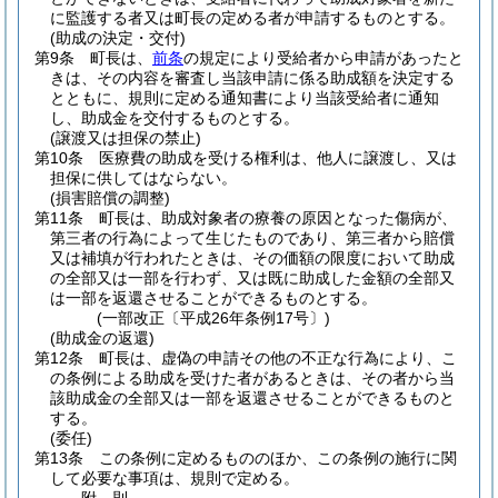
に監護する者又は町長の定める者が申請するものとする。
(助成の決定・交付)
第9条
町長は、
前条
の規定により受給者から申請があったと
きは、その内容を審査し当該申請に係る助成額を決定する
とともに、規則に定める通知書により当該受給者に通知
し、助成金を交付するものとする。
(譲渡又は担保の禁止)
第10条
医療費の助成を受ける権利は、他人に譲渡し、又は
担保に供してはならない。
(損害賠償の調整)
第11条
町長は、助成対象者の療養の原因となった傷病が、
第三者の行為によって生じたものであり、第三者から賠償
又は補填が行われたときは、その価額の限度において助成
の全部又は一部を行わず、又は既に助成した金額の全部又
は一部を返還させることができるものとする。
(一部改正〔平成26年条例17号〕)
(助成金の返還)
第12条
町長は、虚偽の申請その他の不正な行為により、こ
の条例による助成を受けた者があるときは、その者から当
該助成金の全部又は一部を返還させることができるものと
する。
(委任)
第13条
この条例に定めるもののほか、この条例の施行に関
して必要な事項は、規則で定める。