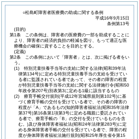
○松島町障害者医療費の助成に関する条例
平成16年9月15日
条例第13号
(目的)
第1条
この条例は、障害者の医療費の一部を助成することに
より、障害者の経済的負担の軽減を図り、もって適正な医
療機会の確保に資することを目的とする。
(定義)
第2条
この条例において「障害者」とは、次に掲げる者をい
う。
(1)
特別児童扶養手当等の支給に関する法律
(昭和39年法
律第134号)
に定める特別児童扶養手当の支給を受けてい
る者に監護されている者であって、その者の障害の程度
が特別児童扶養手当等の支給に関する法律施行令
(昭和50
年政令第207号)
別表第3に定める1級に該当するもの
(2)
療育手帳交付規則
(平成12年宮城県規則第102号)
に基
づく療育手帳の交付を受けている者で、その者の障害の
程度が「A」であるもの
(知的障害者福祉法
(昭和35年法律
第37号)
第16条第1項第3号に定める職親に委託されてい
る者で、療育手帳の「B」の交付を受けているものを含
む。)
及び身体障害者福祉法
(昭和24年法律第283号)
に定
める身体障害者手帳の交付を受けている者で、障害の程
度が身体障害者福祉法施行規則
(昭和25年厚生省令第15