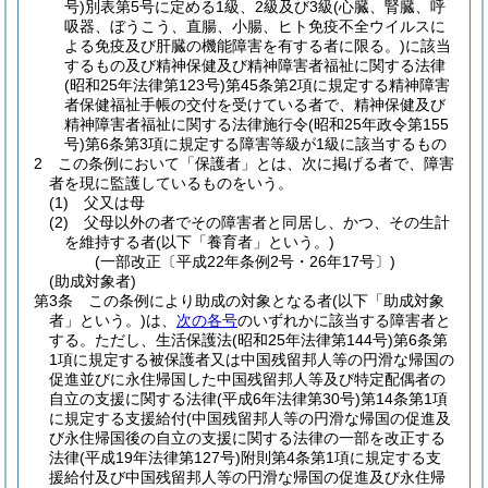
号)
別表第5号に定める1級、2級及び3級
(心臓、腎臓、呼
吸器、ぼうこう、直腸、小腸、ヒト免疫不全ウイルスに
よる免疫及び肝臓の機能障害を有する者に限る。)
に該当
するもの及び精神保健及び精神障害者福祉に関する法律
(昭和25年法律第123号)
第45条第2項に規定する精神障害
者保健福祉手帳の交付を受けている者で、精神保健及び
精神障害者福祉に関する法律施行令
(昭和25年政令第155
号)
第6条第3項に規定する障害等級が1級に該当するもの
2
この条例において「保護者」とは、次に掲げる者で、障害
者を現に監護しているものをいう。
(1)
父又は母
(2)
父母以外の者でその障害者と同居し、かつ、その生計
を維持する者
(以下「養育者」という。)
(一部改正〔平成22年条例2号・26年17号〕)
(助成対象者)
第3条
この条例により助成の対象となる者
(以下「助成対象
者」という。)
は、
次の各号
のいずれかに該当する障害者と
する。
ただし、生活保護法
(昭和25年法律第144号)
第6条第
1項に規定する被保護者又は中国残留邦人等の円滑な帰国の
促進並びに永住帰国した中国残留邦人等及び特定配偶者の
自立の支援に関する法律
(平成6年法律第30号)
第14条第1項
に規定する支援給付
(中国残留邦人等の円滑な帰国の促進及
び永住帰国後の自立の支援に関する法律の一部を改正する
法律
(平成19年法律第127号)
附則第4条第1項に規定する支
援給付及び中国残留邦人等の円滑な帰国の促進及び永住帰