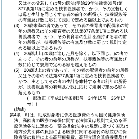
又はその父若しくは母の民法
(明治29年法律第89号)
第
877条第1項に定める扶養義務者で、かつ、その父若しく
は母と生計を同じくする者の前年の所得が、扶養親族等
の有無及び数に応じて規則で定める額以上であるもの
(3)
20歳未満の者であって、その者の養育者の配偶者の前
年の所得又はその養育者の民法第877条第1項に定める扶
養義務者で、かつ、その養育者の生計を維持する者の前
年の所得が、扶養親族等の有無及び数に応じて規則で定
める額以上であるもの
(4)
20歳以上
(20歳に達した月を除く。以下同じ。)
の者で
あって、その者の前年の所得が、扶養親族等の有無及び
数に応じて規則で定める額を超えるもの
(5)
20歳以上の者であって、その者の配偶者の前年の所得
又はその者の民法第877条第1項に定める扶養義務者で、
かつ、主としてその者の生計を維持する者の前年の所得
が、扶養親族等の有無及び数に応じて規則で定める額を
超えるもの
(一部改正〔平成21年条例3号・24年15号・26年17
号〕)
(助成)
第4条
町は、助成対象者に係る医療費のうち国民健康保険
法、高齢者の医療の確保に関する法律又は規則で定める医
療保険各法に定める一部負担金
(法令の規定に基づく国又は
地方公共団体の負担による医療に関する給付の額並びに保
険者等の負担による高額療養費、高額介護合算療養費及び