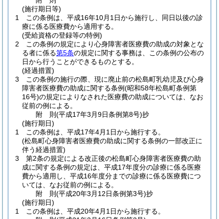
附
則
(施行期日等)
1
この条例は、平成16年10月1日から施行し、同日以後の診
療に係る医療費から適用する。
(受給資格の登録等の特例)
2
この条例の規定により心身障害者医療費の助成の対象とな
る者に係る
第5条
の規定に関する事務は、この条例の公布の
日から行うことができるものとする。
(経過措置)
3
この条例の施行の際、現に廃止前の松島町乳幼児及び心身
障害者医療費の助成に関する条例
(昭和58年松島町条例第
16号)
の規定によりなされた医療費の助成については、なお
従前の例による。
附
則
(平成17年3月9日
条例第8号)
抄
(施行期日)
1
この条例は、平成17年4月1日から施行する。
(松島町心身障害者医療費の助成に関する条例の一部改正に
伴う経過措置)
3
第2条の規定による改正後の松島町心身障害者医療費の助
成に関する条例の規定は、平成17年度分の診療に係る医療
費から適用し、平成16年度分までの診療に係る医療費につ
いては、なお従前の例による。
附
則
(平成20年3月12日
条例第3号)
抄
(施行期日)
1
この条例は、平成20年4月1日から施行する。