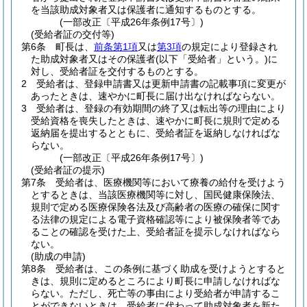
を当該助成対象者又は保護者に通知するものとする。
(一部改正〔平成26年条例17号〕)
(受給者証の交付等)
第6条
町長は、
前条第1項
又は
第3項
の規定により登録され
た助成対象者又はその保護者
(以下「受給者」という。)
に
対し、受給者証を交付するものとする。
2
受給者は、登録申請書又は更新申請書の記載事項に変更が
あったときは、速やかに町長に届け出なければならない。
3
受給者は、登録の有効期間の終了又は転出等の理由により
受給資格を喪失したときは、速やかに町長に規則で定める
返納届を提出するとともに、受給者証を返納しなければな
らない。
(一部改正〔平成26年条例17号〕)
(受給者証の提示)
第7条
受給者は、医療機関等において療養の給付を受けよう
とするときは、当該医療機関等に対し、国民健康保険法、
規則で定める医療保険各法及び高齢者の医療の確保に関す
る法律の規定による電子資格確認等により被保険者等であ
ることの確認を受けた上、受給者証を提示しなければなら
ない。
(助成の申請)
第8条
受給者は、この条例に基づく助成を受けようとすると
きは、規則に定めるところにより町長に申請しなければな
らない。
ただし、死亡等の事由により受給者が申請するこ
とができないときは、受給者に代わって助成対象者を新た