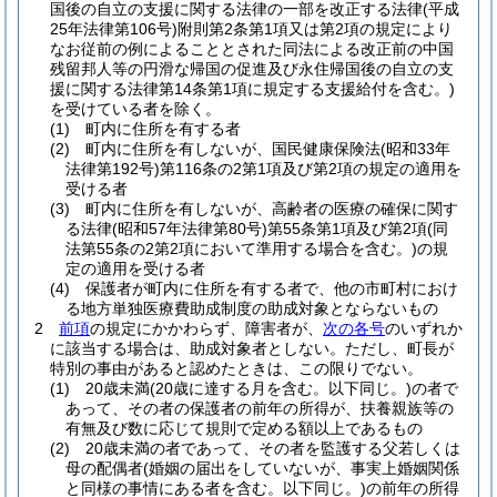
国後の自立の支援に関する法律の一部を改正する法律
(平成
25年法律第106号)
附則第2条第1項又は第2項の規定により
なお従前の例によることとされた同法による改正前の中国
残留邦人等の円滑な帰国の促進及び永住帰国後の自立の支
援に関する法律第14条第1項に規定する支援給付を含む。)
を受けている者を除く。
(1)
町内に住所を有する者
(2)
町内に住所を有しないが、国民健康保険法
(昭和33年
法律第192号)
第116条の2第1項及び第2項の規定の適用を
受ける者
(3)
町内に住所を有しないが、高齢者の医療の確保に関す
る法律
(昭和57年法律第80号)
第55条第1項及び第2項
(同
法第55条の2第2項において準用する場合を含む。)
の規
定の適用を受ける者
(4)
保護者が町内に住所を有する者で、他の市町村におけ
る地方単独医療費助成制度の助成対象とならないもの
2
前項
の規定にかかわらず、障害者が、
次の各号
のいずれか
に該当する場合は、助成対象者としない。
ただし、町長が
特別の事由があると認めたときは、この限りでない。
(1)
20歳未満
(20歳に達する月を含む。以下同じ。)
の者で
あって、その者の保護者の前年の所得が、扶養親族等の
有無及び数に応じて規則で定める額以上であるもの
(2)
20歳未満の者であって、その者を監護する父若しくは
母の配偶者
(婚姻の届出をしていないが、事実上婚姻関係
と同様の事情にある者を含む。以下同じ。)
の前年の所得