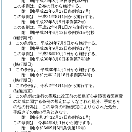
附
則
(平成21年3月16日
条例第3号)
この条例は、公布の日から施行する。
附
則
(平成21年6月17日
条例第17号)
この条例は、平成21年8月1日から施行する。
附
則
(平成22年3月9日
条例第2号)
この条例は、平成22年4月1日から施行する。
附
則
(平成24年6月12日
条例第15号)
抄
(施行期日)
1
この条例は、平成24年7月9日から施行する。
附
則
(平成26年9月22日
条例第17号)
この条例は、平成26年10月1日から施行する。
附
則
(平成30年3月6日
条例第7号)
抄
(施行期日)
1
この条例は、平成30年4月1日から施行する。
附
則
(令和元年12月18日
条例第34号)
(施行期日)
1
この条例は、令和2年4月1日から施行する。
(経過措置)
2
この条例の施行の際現に改正前の松島町心身障害者医療費
の助成に関する条例の規定によりなされた処分、手続きそ
の他の行為は、この条例の相当規定によりなされた処分、
手続きその他の行為とみなす。
附
則
(令和3年12月17日
条例第21号)
この条例は、令和4年4月1日から施行する。
附
則
(令和6年9月6日
条例第16号)