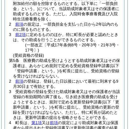
附加給付の額を控除するものとする。以下単に「一部負担
金」という。)
について、当該助成対象者又はその保護者に
助成するものとする。
ただし、入院時食事療養費及び入院
時生活療養費を除く。
2
前項
の規定は、一部負担金を支払った日から2年以内のも
のに限るものとする。
3
前2項
に定めるもののほか、特に町長が必要と認めたとき
は、その助成を行うことができるものとする。
(一部改正〔平成17年条例8号・20年3号・21年3号・
17号〕)
(受給資格の登録)
第5条
医療費の助成を受けようとする助成対象者又はその保
護者は、あらかじめ規則で定める受給資格登録申請書
(以下
「登録申請書」という。)
を町長に提出し、受給資格の登録
を受けなければならない。
2
前項
の登録は、登録した日以後において最初に到来する9
月30日まで有効とする。
3
受給資格の登録を受けた助成対象者又はその保護者が当該
登録の有効期間の満了後も、引き続き医療費の助成を受け
ようとするときは、規則で定める更新登録申請書
(以下「更
新申請書」という。)
を町長に提出し、受給資格の更新の登
録を受けなければならない。
ただし、特に町長が認めたと
きは、更新申請書の提出を省略させることができる。
4
町長は、
第1項
又は
前項
の規定により助成対象者又は保護
者から提出された登録申請書又は更新申請書の審査の結果