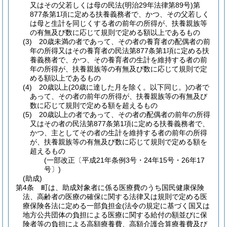
又はその父若しくは母の民法
(明治29年法律第89号)
第
877条第1項に定める扶養義務者で、かつ、その父若しく
は母と生計を同じくする者の前年の所得が、扶養親族等
の有無及び数に応じて規則で定める額以上であるもの
(3)
20歳未満の者であって、その者の養育者の配偶者の前
年の所得又はその養育者の民法第877条第1項に定める扶
養義務者で、かつ、その養育者の生計を維持する者の前
年の所得が、扶養親族等の有無及び数に応じて規則で定
める額以上であるもの
(4)
20歳以上
(20歳に達した月を除く。以下同じ。)
の者で
あって、その者の前年の所得が、扶養親族等の有無及び
数に応じて規則で定める額を超えるもの
(5)
20歳以上の者であって、その者の配偶者の前年の所得
又はその者の民法第877条第1項に定める扶養義務者で、
かつ、主としてその者の生計を維持する者の前年の所得
が、扶養親族等の有無及び数に応じて規則で定める額を
超えるもの
(一部改正〔平成21年条例3号・24年15号・26年17
号〕)
(助成)
第4条
町は、助成対象者に係る医療費のうち国民健康保険
法、高齢者の医療の確保に関する法律又は規則で定める医
療保険各法に定める一部負担金
(法令の規定に基づく国又は
地方公共団体の負担による医療に関する給付の額並びに保
険者等の負担による高額療養費、高額介護合算療養費及び