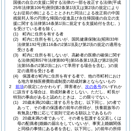
国後の自立の支援に関する法律の一部を改正する法律
(平成
25年法律第106号)
附則第2条第1項又は第2項の規定により
なお従前の例によることとされた同法による改正前の中国
残留邦人等の円滑な帰国の促進及び永住帰国後の自立の支
援に関する法律第14条第1項に規定する支援給付を含む。)
を受けている者を除く。
(1)
町内に住所を有する者
(2)
町内に住所を有しないが、国民健康保険法
(昭和33年
法律第192号)
第116条の2第1項及び第2項の規定の適用を
受ける者
(3)
町内に住所を有しないが、高齢者の医療の確保に関す
る法律
(昭和57年法律第80号)
第55条第1項及び第2項
(同
法第55条の2第2項において準用する場合を含む。)
の規
定の適用を受ける者
(4)
保護者が町内に住所を有する者で、他の市町村におけ
る地方単独医療費助成制度の助成対象とならないもの
2
前項
の規定にかかわらず、障害者が、
次の各号
のいずれか
に該当する場合は、助成対象者としない。
ただし、町長が
特別の事由があると認めたときは、この限りでない。
(1)
20歳未満
(20歳に達する月を含む。以下同じ。)
の者で
あって、その者の保護者の前年の所得が、扶養親族等の
有無及び数に応じて規則で定める額以上であるもの
(2)
20歳未満の者であって、その者を監護する父若しくは
母の配偶者
(婚姻の届出をしていないが、事実上婚姻関係
と同様の事情にある者を含む。以下同じ。)
の前年の所得