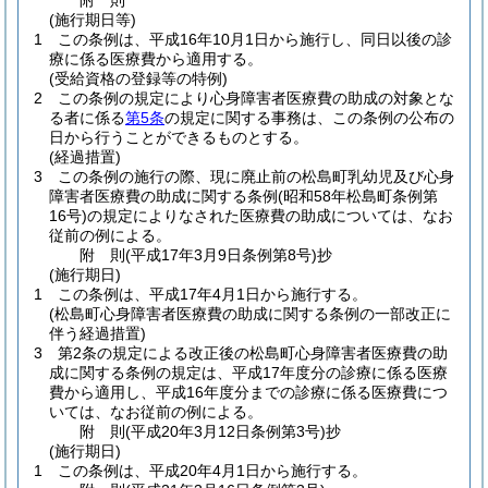
附
則
(施行期日等)
1
この条例は、平成16年10月1日から施行し、同日以後の診
療に係る医療費から適用する。
(受給資格の登録等の特例)
2
この条例の規定により心身障害者医療費の助成の対象とな
る者に係る
第5条
の規定に関する事務は、この条例の公布の
日から行うことができるものとする。
(経過措置)
3
この条例の施行の際、現に廃止前の松島町乳幼児及び心身
障害者医療費の助成に関する条例
(昭和58年松島町条例第
16号)
の規定によりなされた医療費の助成については、なお
従前の例による。
附
則
(平成17年3月9日
条例第8号)
抄
(施行期日)
1
この条例は、平成17年4月1日から施行する。
(松島町心身障害者医療費の助成に関する条例の一部改正に
伴う経過措置)
3
第2条の規定による改正後の松島町心身障害者医療費の助
成に関する条例の規定は、平成17年度分の診療に係る医療
費から適用し、平成16年度分までの診療に係る医療費につ
いては、なお従前の例による。
附
則
(平成20年3月12日
条例第3号)
抄
(施行期日)
1
この条例は、平成20年4月1日から施行する。