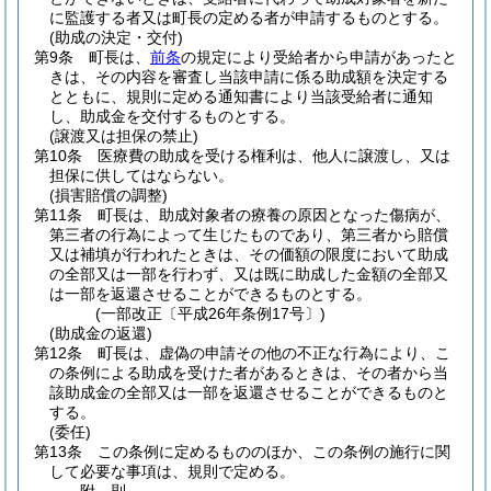
に監護する者又は町長の定める者が申請するものとする。
(助成の決定・交付)
第9条
町長は、
前条
の規定により受給者から申請があったと
きは、その内容を審査し当該申請に係る助成額を決定する
とともに、規則に定める通知書により当該受給者に通知
し、助成金を交付するものとする。
(譲渡又は担保の禁止)
第10条
医療費の助成を受ける権利は、他人に譲渡し、又は
担保に供してはならない。
(損害賠償の調整)
第11条
町長は、助成対象者の療養の原因となった傷病が、
第三者の行為によって生じたものであり、第三者から賠償
又は補填が行われたときは、その価額の限度において助成
の全部又は一部を行わず、又は既に助成した金額の全部又
は一部を返還させることができるものとする。
(一部改正〔平成26年条例17号〕)
(助成金の返還)
第12条
町長は、虚偽の申請その他の不正な行為により、こ
の条例による助成を受けた者があるときは、その者から当
該助成金の全部又は一部を返還させることができるものと
する。
(委任)
第13条
この条例に定めるもののほか、この条例の施行に関
して必要な事項は、規則で定める。