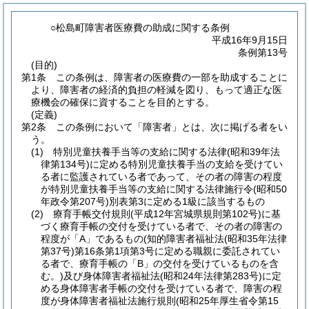
○松島町障害者医療費の助成に関する条例
平成16年9月15日
条例第13号
(目的)
第1条
この条例は、障害者の医療費の一部を助成することに
より、障害者の経済的負担の軽減を図り、もって適正な医
療機会の確保に資することを目的とする。
(定義)
第2条
この条例において「障害者」とは、次に掲げる者をい
う。
(1)
特別児童扶養手当等の支給に関する法律
(昭和39年法
律第134号)
に定める特別児童扶養手当の支給を受けてい
る者に監護されている者であって、その者の障害の程度
が特別児童扶養手当等の支給に関する法律施行令
(昭和50
年政令第207号)
別表第3に定める1級に該当するもの
(2)
療育手帳交付規則
(平成12年宮城県規則第102号)
に基
づく療育手帳の交付を受けている者で、その者の障害の
程度が「A」であるもの
(知的障害者福祉法
(昭和35年法律
第37号)
第16条第1項第3号に定める職親に委託されてい
る者で、療育手帳の「B」の交付を受けているものを含
む。)
及び身体障害者福祉法
(昭和24年法律第283号)
に定
める身体障害者手帳の交付を受けている者で、障害の程
度が身体障害者福祉法施行規則
(昭和25年厚生省令第15