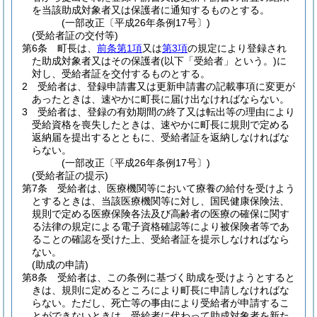
を当該助成対象者又は保護者に通知するものとする。
(一部改正〔平成26年条例17号〕)
(受給者証の交付等)
第6条
町長は、
前条第1項
又は
第3項
の規定により登録され
た助成対象者又はその保護者
(以下「受給者」という。)
に
対し、受給者証を交付するものとする。
2
受給者は、登録申請書又は更新申請書の記載事項に変更が
あったときは、速やかに町長に届け出なければならない。
3
受給者は、登録の有効期間の終了又は転出等の理由により
受給資格を喪失したときは、速やかに町長に規則で定める
返納届を提出するとともに、受給者証を返納しなければな
らない。
(一部改正〔平成26年条例17号〕)
(受給者証の提示)
第7条
受給者は、医療機関等において療養の給付を受けよう
とするときは、当該医療機関等に対し、国民健康保険法、
規則で定める医療保険各法及び高齢者の医療の確保に関す
る法律の規定による電子資格確認等により被保険者等であ
ることの確認を受けた上、受給者証を提示しなければなら
ない。
(助成の申請)
第8条
受給者は、この条例に基づく助成を受けようとすると
きは、規則に定めるところにより町長に申請しなければな
らない。
ただし、死亡等の事由により受給者が申請するこ
とができないときは、受給者に代わって助成対象者を新た