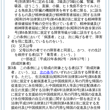
号)
別表第5号に定める1級、2級及び3級
(心臓、腎臓、呼
吸器、ぼうこう、直腸、小腸、ヒト免疫不全ウイルスに
よる免疫及び肝臓の機能障害を有する者に限る。)
に該当
するもの及び精神保健及び精神障害者福祉に関する法律
(昭和25年法律第123号)
第45条第2項に規定する精神障害
者保健福祉手帳の交付を受けている者で、精神保健及び
精神障害者福祉に関する法律施行令
(昭和25年政令第155
号)
第6条第3項に規定する障害等級が1級に該当するもの
2
この条例において「保護者」とは、次に掲げる者で、障害
者を現に監護しているものをいう。
(1)
父又は母
(2)
父母以外の者でその障害者と同居し、かつ、その生計
を維持する者
(以下「養育者」という。)
(一部改正〔平成22年条例2号・26年17号〕)
(助成対象者)
第3条
この条例により助成の対象となる者
(以下「助成対象
者」という。)
は、
次の各号
のいずれかに該当する障害者と
する。
ただし、生活保護法
(昭和25年法律第144号)
第6条第
1項に規定する被保護者又は中国残留邦人等の円滑な帰国の
促進並びに永住帰国した中国残留邦人等及び特定配偶者の
自立の支援に関する法律
(平成6年法律第30号)
第14条第1項
に規定する支援給付
(中国残留邦人等の円滑な帰国の促進及
び永住帰国後の自立の支援に関する法律の一部を改正する
法律
(平成19年法律第127号)
附則第4条第1項に規定する支
援給付及び中国残留邦人等の円滑な帰国の促進及び永住帰