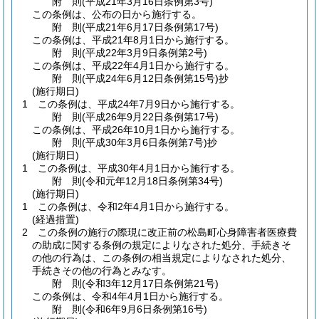
附
則
(平成21年3月16日
条例第3号)
この条例は、公布の日から施行する。
附
則
(平成21年6月17日
条例第17号)
この条例は、平成21年8月1日から施行する。
附
則
(平成22年3月9日
条例第2号)
この条例は、平成22年4月1日から施行する。
附
則
(平成24年6月12日
条例第15号)
抄
(施行期日)
1
この条例は、平成24年7月9日から施行する。
附
則
(平成26年9月22日
条例第17号)
この条例は、平成26年10月1日から施行する。
附
則
(平成30年3月6日
条例第7号)
抄
(施行期日)
1
この条例は、平成30年4月1日から施行する。
附
則
(令和元年12月18日
条例第34号)
(施行期日)
1
この条例は、令和2年4月1日から施行する。
(経過措置)
2
この条例の施行の際現に改正前の松島町心身障害者医療費
の助成に関する条例の規定によりなされた処分、手続きそ
の他の行為は、この条例の相当規定によりなされた処分、
手続きその他の行為とみなす。
附
則
(令和3年12月17日
条例第21号)
この条例は、令和4年4月1日から施行する。
附
則
(令和6年9月6日
条例第16号)