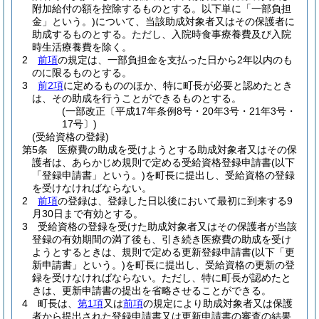
附加給付の額を控除するものとする。以下単に「一部負担
金」という。)
について、当該助成対象者又はその保護者に
助成するものとする。
ただし、入院時食事療養費及び入院
時生活療養費を除く。
2
前項
の規定は、一部負担金を支払った日から2年以内のも
のに限るものとする。
3
前2項
に定めるもののほか、特に町長が必要と認めたとき
は、その助成を行うことができるものとする。
(一部改正〔平成17年条例8号・20年3号・21年3号・
17号〕)
(受給資格の登録)
第5条
医療費の助成を受けようとする助成対象者又はその保
護者は、あらかじめ規則で定める受給資格登録申請書
(以下
「登録申請書」という。)
を町長に提出し、受給資格の登録
を受けなければならない。
2
前項
の登録は、登録した日以後において最初に到来する9
月30日まで有効とする。
3
受給資格の登録を受けた助成対象者又はその保護者が当該
登録の有効期間の満了後も、引き続き医療費の助成を受け
ようとするときは、規則で定める更新登録申請書
(以下「更
新申請書」という。)
を町長に提出し、受給資格の更新の登
録を受けなければならない。
ただし、特に町長が認めたと
きは、更新申請書の提出を省略させることができる。
4
町長は、
第1項
又は
前項
の規定により助成対象者又は保護
者から提出された登録申請書又は更新申請書の審査の結果