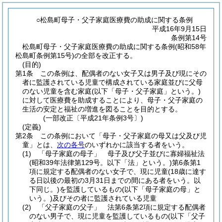
○松島町母子・父子家庭医療費の助成に関する条例
平成16年9月15日
条例第14号
松島町母子・父子家庭医療費の助成に関する条例(昭和58年
松島町条例第15号)の全部を改正する。
(目的)
第1条
この条例は、配偶者のない女子又は男子及び現にその
者に監護されている児童で構成されている家庭並びに父母
のない児童を含む家庭
(以下「母子・父子家庭」という。)
に対して医療費を助成することにより、母子・父子家庭の
生活の安定と福祉の増進を図ることを目的とする。
(一部改正〔平成21年条例3号〕)
(定義)
第2条
この条例において「母子・父子家庭の母又は父及び児
童」とは、
次の各号
のいずれかに該当する者をいう。
(1)
「母子家庭の母子」 母子及び父子並びに寡婦福祉法
(昭和39年法律第129号。以下「法」という。)
第6条第1
項に規定する配偶者のない女子で、現に児童
(18歳に達す
る日以後の最初の3月31日までの間にある者をいう。以
下同じ。)
を監護しているもの
(以下「母子家庭の母」と
いう。)
及びその者に監護されている児童
(2)
「父子家庭の父子」 法第6条第2項に規定する配偶者
のない男子で、現に児童を監護しているもの
(以下「父子