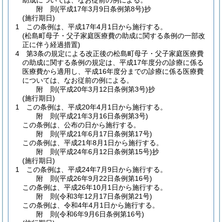
助成については、なお従前の例による。
附
則
(平成17年3月9日
条例第8号)
抄
(施行期日)
1
この条例は、平成17年4月1日から施行する。
(松島町母子・父子家庭医療費の助成に関する条例の一部改
正に伴う経過措置)
4
第3条の規定による改正後の松島町母子・父子家庭医療費
の助成に関する条例の規定は、平成17年度分の診療に係る
医療費から適用し、平成16年度分までの診療に係る医療費
については、なお従前の例による。
附
則
(平成20年3月12日
条例第3号)
抄
(施行期日)
1
この条例は、平成20年4月1日から施行する。
附
則
(平成21年3月16日
条例第3号)
この条例は、公布の日から施行する。
附
則
(平成21年6月17日
条例第17号)
この条例は、平成21年8月1日から施行する。
附
則
(平成24年6月12日
条例第15号)
抄
(施行期日)
1
この条例は、平成24年7月9日から施行する。
附
則
(平成26年9月22日
条例第16号)
この条例は、平成26年10月1日から施行する。
附
則
(令和3年12月17日
条例第21号)
この条例は、令和4年4月1日から施行する。
附
則
(令和6年9月6日
条例第16号)