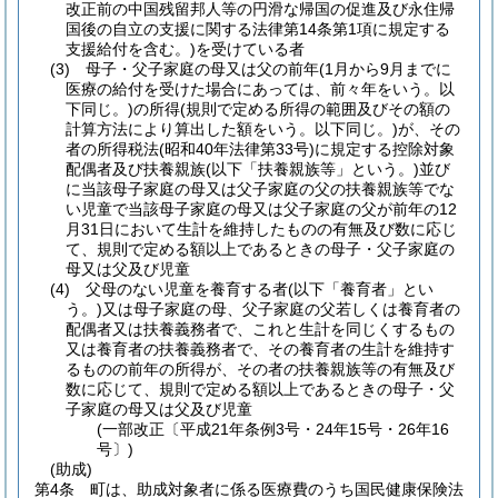
改正前の中国残留邦人等の円滑な帰国の促進及び永住帰
国後の自立の支援に関する法律第14条第1項に規定する
支援給付を含む。)
を受けている者
(3)
母子・父子家庭の母又は父の前年
(1月から9月までに
医療の給付を受けた場合にあっては、前々年をいう。以
下同じ。)
の所得
(規則で定める所得の範囲及びその額の
計算方法により算出した額をいう。以下同じ。)
が、その
者の所得税法
(昭和40年法律第33号)
に規定する控除対象
配偶者及び扶養親族
(以下「扶養親族等」という。)
並び
に当該母子家庭の母又は父子家庭の父の扶養親族等でな
い児童で当該母子家庭の母又は父子家庭の父が前年の12
月31日において生計を維持したものの有無及び数に応じ
て、規則で定める額以上であるときの母子・父子家庭の
母又は父及び児童
(4)
父母のない児童を養育する者
(以下「養育者」とい
う。)
又は母子家庭の母、父子家庭の父若しくは養育者の
配偶者又は扶養義務者で、これと生計を同じくするもの
又は養育者の扶養義務者で、その養育者の生計を維持す
るものの前年の所得が、その者の扶養親族等の有無及び
数に応じて、規則で定める額以上であるときの母子・父
子家庭の母又は父及び児童
(一部改正〔平成21年条例3号・24年15号・26年16
号〕)
(助成)
第4条
町は、助成対象者に係る医療費のうち国民健康保険法