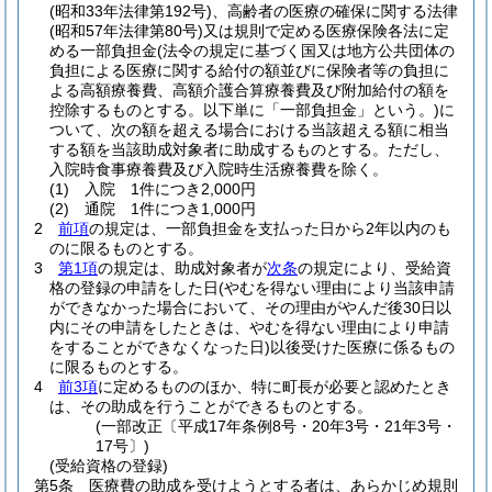
(昭和33年法律第192号)
、高齢者の医療の確保に関する法律
(昭和57年法律第80号)
又は規則で定める医療保険各法に定
める一部負担金
(法令の規定に基づく国又は地方公共団体の
負担による医療に関する給付の額並びに保険者等の負担に
よる高額療養費、高額介護合算療養費及び附加給付の額を
控除するものとする。以下単に「一部負担金」という。)
に
ついて、次の額を超える場合における当該超える額に相当
する額を当該助成対象者に助成するものとする。
ただし、
入院時食事療養費及び入院時生活療養費を除く。
(1)
入院 1件につき2,000円
(2)
通院 1件につき1,000円
2
前項
の規定は、一部負担金を支払った日から2年以内のも
のに限るものとする。
3
第1項
の規定は、助成対象者が
次条
の規定により、受給資
格の登録の申請をした日
(やむを得ない理由により当該申請
ができなかった場合において、その理由がやんだ後30日以
内にその申請をしたときは、やむを得ない理由により申請
をすることができなくなった日)
以後受けた医療に係るもの
に限るものとする。
4
前3項
に定めるもののほか、特に町長が必要と認めたとき
は、その助成を行うことができるものとする。
(一部改正〔平成17年条例8号・20年3号・21年3号・
17号〕)
(受給資格の登録)
第5条
医療費の助成を受けようとする者は、あらかじめ規則