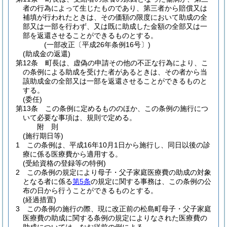
者の行為によって生じたものであり、第三者から賠償又は
補填が行われたときは、その価額の限度において助成の全
部又は一部を行わず、又は既に助成した金額の全部又は一
部を返還させることができるものとする。
(一部改正〔平成26年条例16号〕)
(助成金の返還)
第12条
町長は、虚偽の申請その他の不正な行為により、こ
の条例による助成を受けた者があるときは、その者から当
該助成金の全部又は一部を返還させることができるものと
する。
(委任)
第13条
この条例に定めるもののほか、この条例の施行につ
いて必要な事項は、規則で定める。
附
則
(施行期日等)
1
この条例は、平成16年10月1日から施行し、同日以後の診
療に係る医療費から適用する。
(受給資格の登録等の特例)
2
この条例の規定により母子・父子家庭医療費の助成の対象
となる者に係る
第5条
の規定に関する事務は、この条例の公
布の日から行うことができるものとする。
(経過措置)
3
この条例の施行の際、現に改正前の松島町母子・父子家庭
医療費の助成に関する条例の規定によりなされた医療費の