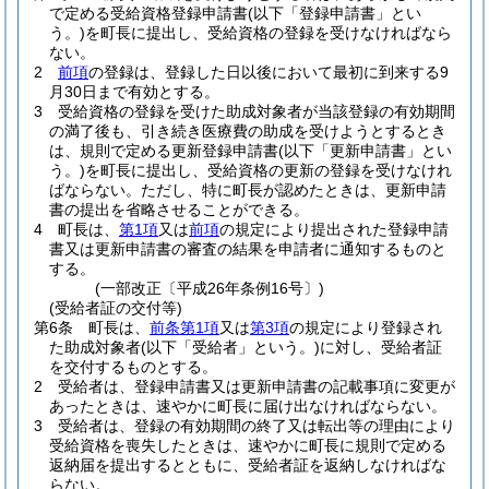
で定める受給資格登録申請書
(以下「登録申請書」とい
う。)
を町長に提出し、受給資格の登録を受けなければなら
ない。
2
前項
の登録は、登録した日以後において最初に到来する9
月30日まで有効とする。
3
受給資格の登録を受けた助成対象者が当該登録の有効期間
の満了後も、引き続き医療費の助成を受けようとするとき
は、規則で定める更新登録申請書
(以下「更新申請書」とい
う。)
を町長に提出し、受給資格の更新の登録を受けなけれ
ばならない。
ただし、特に町長が認めたときは、更新申請
書の提出を省略させることができる。
4
町長は、
第1項
又は
前項
の規定により提出された登録申請
書又は更新申請書の審査の結果を申請者に通知するものと
する。
(一部改正〔平成26年条例16号〕)
(受給者証の交付等)
第6条
町長は、
前条第1項
又は
第3項
の規定により登録され
た助成対象者
(以下「受給者」という。)
に対し、受給者証
を交付するものとする。
2
受給者は、登録申請書又は更新申請書の記載事項に変更が
あったときは、速やかに町長に届け出なければならない。
3
受給者は、登録の有効期間の終了又は転出等の理由により
受給資格を喪失したときは、速やかに町長に規則で定める
返納届を提出するとともに、受給者証を返納しなければな
らない。