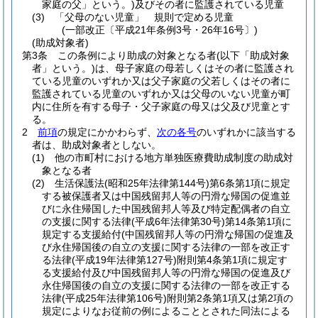
家庭の父」という。)
及びその者に監護されている児童
(3)
「父母のない児童」 規則で定める児童
(一部改正〔平成21年条例3号・26年16号〕)
(助成対象者)
第3条
この条例により助成の対象となる者
(以下「助成対象
者」という。)
は、母子家庭の母若しくはその者に監護され
ている児童のいずれか又は父子家庭の父若しくはその者に
監護されている児童のいずれか又は父母のいない児童が町
内に住所を有する母子・父子家庭の母又は父及び児童とす
る。
2
前項
の規定にかかわらず、
次の各号
のいずれかに該当する
者は、助成対象者としない。
(1)
他の市町村における地方単独医療費助成制度の助成対
象となる者
(2)
生活保護法
(昭和25年法律第144号)
第6条第1項に規定
する被保護者又は中国残留邦人等の円滑な帰国の促進並
びに永住帰国した中国残留邦人等及び特定配偶者の自立
の支援に関する法律
(平成6年法律第30号)
第14条第1項に
規定する支援給付
(中国残留邦人等の円滑な帰国の促進及
び永住帰国後の自立の支援に関する法律の一部を改正す
る法律
(平成19年法律第127号)
附則第4条第1項に規定す
る支援給付及び中国残留邦人等の円滑な帰国の促進及び
永住帰国後の自立の支援に関する法律の一部を改正する
法律
(平成25年法律第106号)
附則第2条第1項又は第2項の
規定によりなお従前の例によることとされた同法による