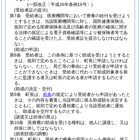
(一部改正〔平成26年条例16号〕)
(受給者証の提示)
第7条
受給者は、医療機関等において療養の給付を受けよう
とするときは、当該医療機関等に対し、国民健康保険法、
規則で定める医療保険各法及び高齢者の医療の確保に関す
る法律の規定による電子資格確認等により被保険者等であ
ることの確認を受けた上、受給者証を提示しなければなら
ない。
(助成の申請)
第8条
受給者は、この条例に基づく助成を受けようとすると
きは、規則で定めるところにより、町長に申請しなければ
ならない。
ただし、死亡等の事由により受給者が申請する
ことができないときは、受給者に代わって助成対象者を新
たに監護する者又は町長の定める者が申請するものとす
る。
(助成の決定・交付)
第9条
町長は、
前条
の規定により受給者から申請があったと
きは、その内容を審査し当該申請に係る助成額を決定する
とともに、規則で定める通知書により当該受給者に通知
し、助成金を交付するものとする。
(譲渡又は担保の禁止)
第10条
医療費の助成を受ける権利は、他人に譲渡し、又は
担保に供してはならない。
(損害賠償の調整)
第11条
町長は、受給者の療養の原因となった傷病が、第三