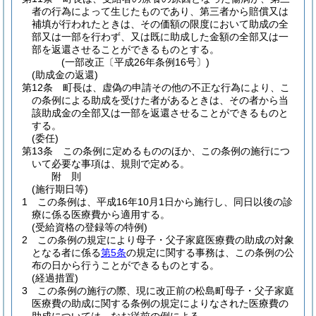
者の行為によって生じたものであり、第三者から賠償又は
補填が行われたときは、その価額の限度において助成の全
部又は一部を行わず、又は既に助成した金額の全部又は一
部を返還させることができるものとする。
(一部改正〔平成26年条例16号〕)
(助成金の返還)
第12条
町長は、虚偽の申請その他の不正な行為により、こ
の条例による助成を受けた者があるときは、その者から当
該助成金の全部又は一部を返還させることができるものと
する。
(委任)
第13条
この条例に定めるもののほか、この条例の施行につ
いて必要な事項は、規則で定める。
附
則
(施行期日等)
1
この条例は、平成16年10月1日から施行し、同日以後の診
療に係る医療費から適用する。
(受給資格の登録等の特例)
2
この条例の規定により母子・父子家庭医療費の助成の対象
となる者に係る
第5条
の規定に関する事務は、この条例の公
布の日から行うことができるものとする。
(経過措置)
3
この条例の施行の際、現に改正前の松島町母子・父子家庭
医療費の助成に関する条例の規定によりなされた医療費の