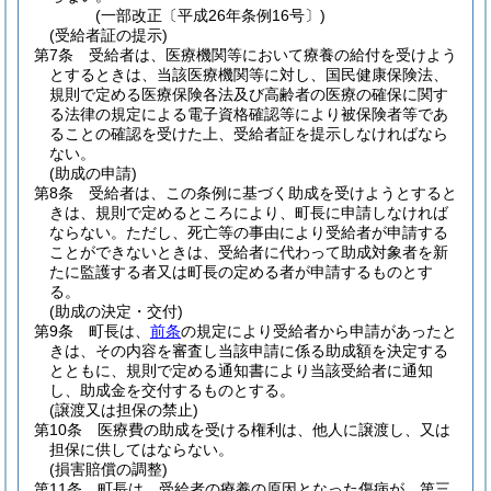
(一部改正〔平成26年条例16号〕)
(受給者証の提示)
第7条
受給者は、医療機関等において療養の給付を受けよう
とするときは、当該医療機関等に対し、国民健康保険法、
規則で定める医療保険各法及び高齢者の医療の確保に関す
る法律の規定による電子資格確認等により被保険者等であ
ることの確認を受けた上、受給者証を提示しなければなら
ない。
(助成の申請)
第8条
受給者は、この条例に基づく助成を受けようとすると
きは、規則で定めるところにより、町長に申請しなければ
ならない。
ただし、死亡等の事由により受給者が申請する
ことができないときは、受給者に代わって助成対象者を新
たに監護する者又は町長の定める者が申請するものとす
る。
(助成の決定・交付)
第9条
町長は、
前条
の規定により受給者から申請があったと
きは、その内容を審査し当該申請に係る助成額を決定する
とともに、規則で定める通知書により当該受給者に通知
し、助成金を交付するものとする。
(譲渡又は担保の禁止)
第10条
医療費の助成を受ける権利は、他人に譲渡し、又は
担保に供してはならない。
(損害賠償の調整)
第11条
町長は、受給者の療養の原因となった傷病が、第三