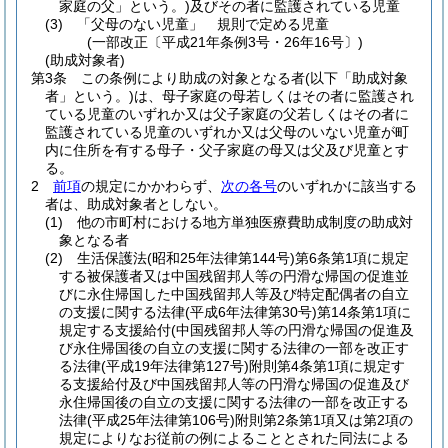
家庭の父」という。)
及びその者に監護されている児童
(3)
「父母のない児童」 規則で定める児童
(一部改正〔平成21年条例3号・26年16号〕)
(助成対象者)
第3条
この条例により助成の対象となる者
(以下「助成対象
者」という。)
は、母子家庭の母若しくはその者に監護され
ている児童のいずれか又は父子家庭の父若しくはその者に
監護されている児童のいずれか又は父母のいない児童が町
内に住所を有する母子・父子家庭の母又は父及び児童とす
る。
2
前項
の規定にかかわらず、
次の各号
のいずれかに該当する
者は、助成対象者としない。
(1)
他の市町村における地方単独医療費助成制度の助成対
象となる者
(2)
生活保護法
(昭和25年法律第144号)
第6条第1項に規定
する被保護者又は中国残留邦人等の円滑な帰国の促進並
びに永住帰国した中国残留邦人等及び特定配偶者の自立
の支援に関する法律
(平成6年法律第30号)
第14条第1項に
規定する支援給付
(中国残留邦人等の円滑な帰国の促進及
び永住帰国後の自立の支援に関する法律の一部を改正す
る法律
(平成19年法律第127号)
附則第4条第1項に規定す
る支援給付及び中国残留邦人等の円滑な帰国の促進及び
永住帰国後の自立の支援に関する法律の一部を改正する
法律
(平成25年法律第106号)
附則第2条第1項又は第2項の
規定によりなお従前の例によることとされた同法による