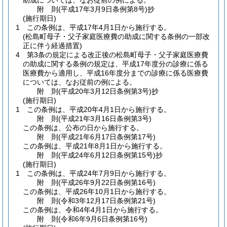
助成については、なお従前の例による。
附
則
(平成17年3月9日
条例第8号)
抄
(施行期日)
1
この条例は、平成17年4月1日から施行する。
(松島町母子・父子家庭医療費の助成に関する条例の一部改
正に伴う経過措置)
4
第3条の規定による改正後の松島町母子・父子家庭医療費
の助成に関する条例の規定は、平成17年度分の診療に係る
医療費から適用し、平成16年度分までの診療に係る医療費
については、なお従前の例による。
附
則
(平成20年3月12日
条例第3号)
抄
(施行期日)
1
この条例は、平成20年4月1日から施行する。
附
則
(平成21年3月16日
条例第3号)
この条例は、公布の日から施行する。
附
則
(平成21年6月17日
条例第17号)
この条例は、平成21年8月1日から施行する。
附
則
(平成24年6月12日
条例第15号)
抄
(施行期日)
1
この条例は、平成24年7月9日から施行する。
附
則
(平成26年9月22日
条例第16号)
この条例は、平成26年10月1日から施行する。
附
則
(令和3年12月17日
条例第21号)
この条例は、令和4年4月1日から施行する。
附
則
(令和6年9月6日
条例第16号)