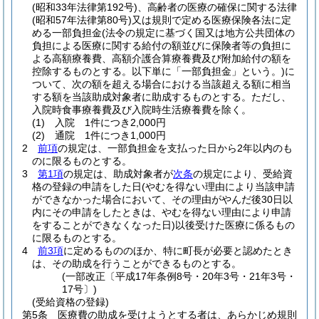
(昭和33年法律第192号)
、高齢者の医療の確保に関する法律
(昭和57年法律第80号)
又は規則で定める医療保険各法に定
める一部負担金
(法令の規定に基づく国又は地方公共団体の
負担による医療に関する給付の額並びに保険者等の負担に
よる高額療養費、高額介護合算療養費及び附加給付の額を
控除するものとする。以下単に「一部負担金」という。)
に
ついて、次の額を超える場合における当該超える額に相当
する額を当該助成対象者に助成するものとする。
ただし、
入院時食事療養費及び入院時生活療養費を除く。
(1)
入院 1件につき2,000円
(2)
通院 1件につき1,000円
2
前項
の規定は、一部負担金を支払った日から2年以内のも
のに限るものとする。
3
第1項
の規定は、助成対象者が
次条
の規定により、受給資
格の登録の申請をした日
(やむを得ない理由により当該申請
ができなかった場合において、その理由がやんだ後30日以
内にその申請をしたときは、やむを得ない理由により申請
をすることができなくなった日)
以後受けた医療に係るもの
に限るものとする。
4
前3項
に定めるもののほか、特に町長が必要と認めたとき
は、その助成を行うことができるものとする。
(一部改正〔平成17年条例8号・20年3号・21年3号・
17号〕)
(受給資格の登録)
第5条
医療費の助成を受けようとする者は、あらかじめ規則