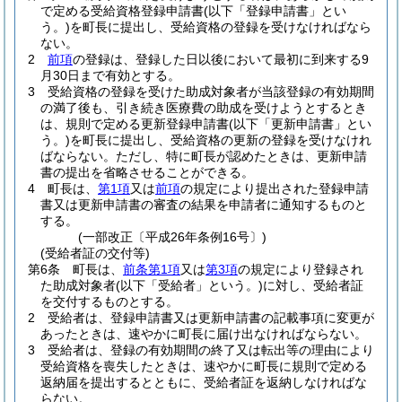
で定める受給資格登録申請書
(以下「登録申請書」とい
う。)
を町長に提出し、受給資格の登録を受けなければなら
ない。
2
前項
の登録は、登録した日以後において最初に到来する9
月30日まで有効とする。
3
受給資格の登録を受けた助成対象者が当該登録の有効期間
の満了後も、引き続き医療費の助成を受けようとするとき
は、規則で定める更新登録申請書
(以下「更新申請書」とい
う。)
を町長に提出し、受給資格の更新の登録を受けなけれ
ばならない。
ただし、特に町長が認めたときは、更新申請
書の提出を省略させることができる。
4
町長は、
第1項
又は
前項
の規定により提出された登録申請
書又は更新申請書の審査の結果を申請者に通知するものと
する。
(一部改正〔平成26年条例16号〕)
(受給者証の交付等)
第6条
町長は、
前条第1項
又は
第3項
の規定により登録され
た助成対象者
(以下「受給者」という。)
に対し、受給者証
を交付するものとする。
2
受給者は、登録申請書又は更新申請書の記載事項に変更が
あったときは、速やかに町長に届け出なければならない。
3
受給者は、登録の有効期間の終了又は転出等の理由により
受給資格を喪失したときは、速やかに町長に規則で定める
返納届を提出するとともに、受給者証を返納しなければな
らない。