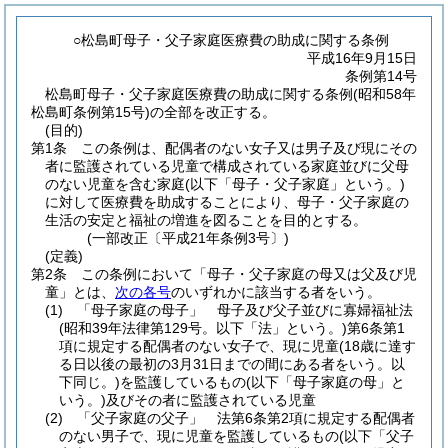
○松島町母子・父子家庭医療費の助成に関する条例
平成16年9月15日
条例第14号
松島町母子・父子家庭医療費の助成に関する条例(昭和58年
松島町条例第15号)の全部を改正する。
(目的)
第1条
この条例は、配偶者のない女子又は男子及び現にその
者に監護されている児童で構成されている家庭並びに父母
のない児童を含む家庭
(以下「母子・父子家庭」という。)
に対して医療費を助成することにより、母子・父子家庭の
生活の安定と福祉の増進を図ることを目的とする。
(一部改正〔平成21年条例3号〕)
(定義)
第2条
この条例において「母子・父子家庭の母又は父及び児
童」とは、
次の各号
のいずれかに該当する者をいう。
(1)
「母子家庭の母子」 母子及び父子並びに寡婦福祉法
(昭和39年法律第129号。以下「法」という。)
第6条第1
項に規定する配偶者のない女子で、現に児童
(18歳に達す
る日以後の最初の3月31日までの間にある者をいう。以
下同じ。)
を監護しているもの
(以下「母子家庭の母」と
いう。)
及びその者に監護されている児童
(2)
「父子家庭の父子」 法第6条第2項に規定する配偶者
のない男子で、現に児童を監護しているもの
(以下「父子