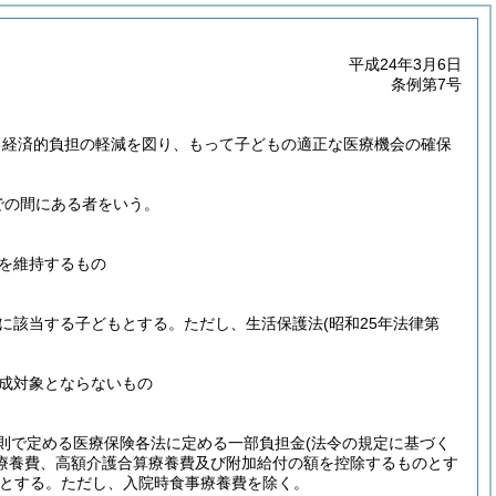
平成24年3月6日
条例第7号
る経済的負担の軽減を図り、もって子どもの適正な医療機会の確保
での間にある者をいう。
を維持するもの
に該当する子どもとする。
ただし、生活保護法
(昭和25年法律第
成対象とならないもの
則で定める医療保険各法に定める一部負担金
(法令の規定に基づく
療養費、高額介護合算療養費及び附加給付の額を控除するものとす
とする。
ただし、入院時食事療養費を除く。