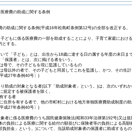
も医療費の助成に関する条例
の助成に関する条例(平成16年松島町条例第12号)の全部を改正する。
、子どもに係る医療費の一部を助成することにより、子育て家庭におけ
的とする。
おいて「子ども」とは、出生から18歳に達する日の属する年度の末日ま
て「保護者」とは、次に掲げる者をいう。
は母で、その子どもを現に監護しているもの
は母以外の者で、その子どもと同居してこれを監護し、かつ、その生計
平成27年条例40号〕)
より助成の対象となる者
(以下「助成対象者」という。)
は、次のいずれか
項に規定する被保護者を除く。
有する者
に住所を有する者で、他の市町村における地方単独医療費助成制度の助
平成27年条例40号〕)
対象者に係る医療費のうち国民健康保険法
(昭和33年法律第192号)
又は規
体の負担による医療に関する給付の額並びに保険者等の負担による高額
部負担金」という。)
について、当該助成対象者の保護者に助成するもの