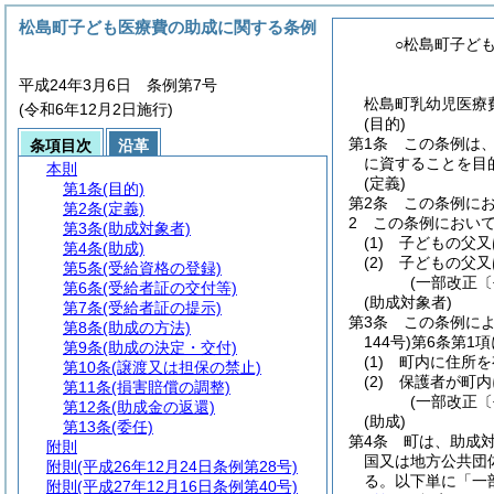
松島町子ども医療費の助成に関する条例
○松島町子ど
平成24年3月6日 条例第7号
松島町乳幼児医療費
(令和6年12月2日施行)
(目的)
第1条
この条例は
条項目次
沿革
に資することを目
本則
(定義)
第1条
(目的)
第2条
この条例に
第2条
(定義)
2
この条例におい
第3条
(助成対象者)
(1)
子どもの父又
第4条
(助成)
(2)
子どもの父又
第5条
(受給資格の登録)
(一部改正〔
第6条
(受給者証の交付等)
(助成対象者)
第7条
(受給者証の提示)
第3条
この条例に
第8条
(助成の方法)
144号)
第6条第1
第9条
(助成の決定・交付)
(1)
町内に住所を
第10条
(譲渡又は担保の禁止)
(2)
保護者が町内
第11条
(損害賠償の調整)
(一部改正〔
第12条
(助成金の返還)
(助成)
第13条
(委任)
第4条
町は、助成
附則
国又は地方公共団
附則
(平成26年12月24日条例第28号)
る。以下単に「一
附則
(平成27年12月16日条例第40号)