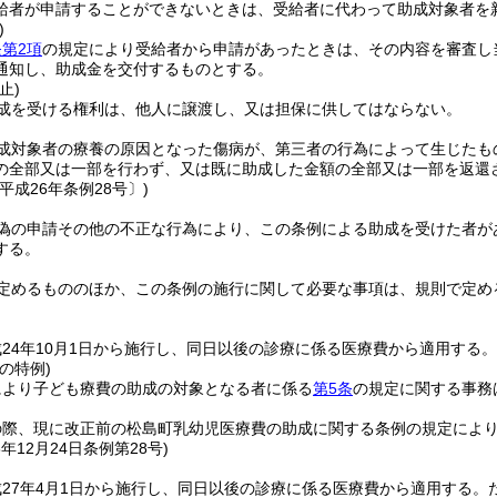
給者が申請することができないときは、受給者に代わって助成対象者を
)
第2項
の規定により受給者から申請があったときは、その内容を審査し
通知し、助成金を交付するものとする。
止)
成を受ける権利は、他人に譲渡し、又は担保に供してはならない。
成対象者の療養の原因となった傷病が、第三者の行為によって生じたも
の全部又は一部を行わず、又は既に助成した金額の全部又は一部を返還
平成26年条例28号〕)
偽の申請その他の不正な行為により、この条例による助成を受けた者が
する。
定めるもののほか、この条例の施行に関して必要な事項は、規則で定め
24年10月1日から施行し、同日以後の診療に係る医療費から適用する。
の特例)
により子ども療費の助成の対象となる者に係る
第5条
の規定に関する事務
の際、現に改正前の松島町乳幼児医療費の助成に関する条例の規定によ
6年12月24日
条例第28号)
27年4月1日から施行し、同日以後の診療に係る医療費から適用する。