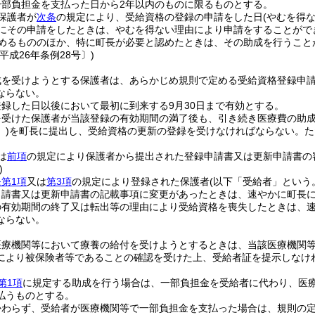
一部負担金を支払った日から2年以内のものに限るものとする。
保護者が
次条
の規定により、受給資格の登録の申請をした日
(やむを得
内にその申請をしたときは、やむを得ない理由により申請をすることがで
めるもののほか、特に町長が必要と認めたときは、その助成を行うこと
平成26年条例28号〕)
成を受けようとする保護者は、あらかじめ規則で定める受給資格登録申
ならない。
録した日以後において最初に到来する9月30日まで有効とする。
を受けた保護者が当該登録の有効期間の満了後も、引き続き医療費の助
)
を町長に提出し、受給資格の更新の登録を受けなければならない。
た
は
前項
の規定により保護者から提出された登録申請書又は更新申請書の
)
第1項
又は
第3項
の規定により登録された保護者
(以下「受給者」という
申請書又は更新申請書の記載事項に変更があったときは、速やかに町長
の有効期間の終了又は転出等の理由により受給資格を喪失したときは、
ならない。
医療機関等において療養の給付を受けようとするときは、当該医療機関
により被保険者等であることの確認を受けた上、受給者証を提示しなけ
第1項
に規定する助成を行う場合は、一部負担金を受給者に代わり、医
払うものとする。
かわらず、受給者が医療機関等で一部負担金を支払った場合は、規則の