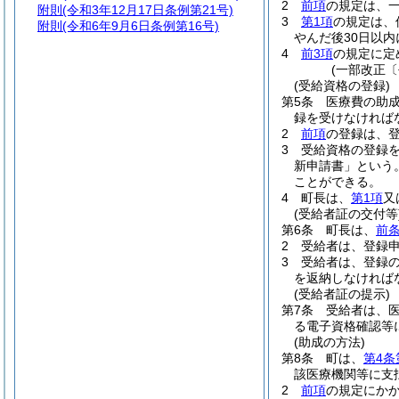
2
前項
の規定は、
附則
(令和3年12月17日条例第21号)
3
第1項
の規定は、
附則
(令和6年9月6日条例第16号)
やんだ後30日以
4
前3項
の規定に定
(一部改正〔
(受給資格の登録)
第5条
医療費の助
録を受けなければ
2
前項
の登録は、登
3
受給資格の登録
新申請書」という。
ことができる。
4
町長は、
第1項
又
(受給者証の交付等
第6条
町長は、
前条
2
受給者は、登録
3
受給者は、登録
を返納しなければ
(受給者証の提示)
第7条
受給者は、
る電子資格確認等
(助成の方法)
第8条
町は、
第4条
該医療機関等に支
2
前項
の規定にか