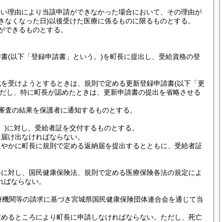
ない理由により当該申請ができなかった場合において、その理由が
きなくなった日)
以後受けた医療に係るものに限るものとする。
ができるものとする。
請書
(以下「登録申請書」という。)
を町長に提出し、受給資格の登
成を受けようとするときは、規則で定める更新登録申請書
(以下「更
だし、特に町長が認めたときは、更新申請書の提出を省略させる
審査の結果を保護者に通知するものとする。
。)
に対し、受給者証を交付するものとする。
に届け出なければならない。
速やかに町長に規則で定める返納届を提出するとともに、受給者証
等に対し、国民健康保険法、規則で定める医療保険各法の規定によ
ればならない。
療機関等の請求に基づき宮城県国民健康保険団体連合会を通じて当
定めるところにより町長に申請しなければならない。
ただし、死亡