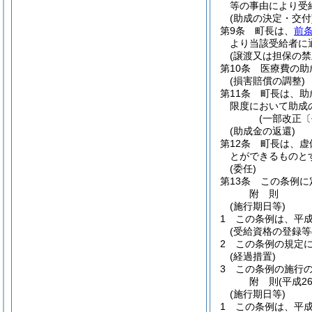
等の事由により受
(助成の決定・交付
第9条
町長は、
前条
より当該受給者に
(譲渡又は担保の禁
第10条
医療費の助
(損害賠償の調整)
第11条
町長は、助
限度において助成
(一部改正〔
(助成金の返還)
第12条
町長は、虚
とができるものと
(委任)
第13条
この条例に
附
則
(施行期日等)
1
この条例は、平成
(受給資格の登録等
2
この条例の規定
(経過措置)
3
この条例の施行
附
則
(平成2
(施行期日等)
1
この条例は、平成