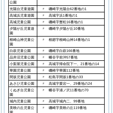
公園
光陽台児童遊園
〃 磯崎字光陽台62番地の1
高城浜児童遊園
〃 高城字浜1番地の1
高城児童公園
〃 磯崎字蟹松16番地の1
夕陽が丘児童遊
〃 磯崎字夕陽が丘10番地
園
根崎山神児童公
〃 根廻字根崎山神14番地の1
園
白萩児童公園
〃 磯崎字白萩166番地
品井沼児童公園
〃 幡谷字前沖57番地
小梨屋児童公園
〃 高城字帰命院下一、21番地の14
華園児童公園
〃 磯崎字華園112番地
間坂児童公園
〃 松島字間坂1番地の33
あさひ児童公園
〃 高城字愛宕一、29番地の24
くぬぎ台児童公
〃 幡谷字浦ノ沢11番地の70
園
城内児童公園
〃 高城字城内二、99番地
美映の丘児童公
〃 磯崎字美映の丘119番地
園