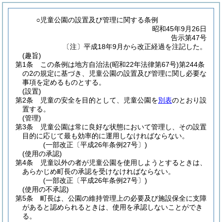
○児童公園の設置及び管理に関する条例
昭和45年9月26日
告示第47号
〔注〕平成18年9月から改正経過を注記した。
(趣旨)
第1条
この条例は地方自治法
(昭和22年法律第67号)
第244条
の2の規定に基づき、児童公園の設置及び管理に関し必要な
事項を定めるものとする。
(設置)
第2条
児童の安全を目的として、児童公園を
別表
のとおり設
置する。
(管理)
第3条
児童公園は常に良好な状態において管理し、その設置
目的に応じて最も効率的に運用しなければならない。
(一部改正〔平成26年条例27号〕)
(使用の承認)
第4条
児童以外の者が児童公園を使用しようとするときは、
あらかじめ町長の承認を受けなければならない。
(一部改正〔平成26年条例27号〕)
(使用の不承認)
第5条
町長は、公園の維持管理上の必要及び施設保全に支障
があると認められるときは、使用を承認しないことができ
る。