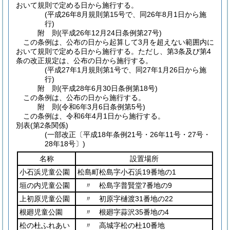
おいて規則で定める日から施行する。
(平成26年8月規則第15号で、同26年8月1日から施
行)
附
則
(平成26年12月24日
条例第27号)
この条例は、公布の日から起算して3月を超えない範囲内に
おいて規則で定める日から施行する。
ただし、第3条及び第4
条の改正規定は、公布の日から施行する。
(平成27年1月規則第1号で、同27年1月26日から施
行)
附
則
(平成28年6月30日
条例第18号)
この条例は、公布の日から施行する。
附
則
(令和6年3月6日
条例第5号)
この条例は、令和6年4月1日から施行する。
別表
(第2条関係)
(一部改正〔平成18年条例21号・26年11号・27号・
28年18号〕)
名称
設置場所
小石浜児童公園
松島町松島字小石浜19番地の1
垣の内児童公園
〃 松島字普賢堂7番地の9
上初原児童公園
〃 初原字樋渡31番地の22
根廻児童公園
〃 根廻字蒜沢35番地の4
松の杜ふれあい
〃 高城字松の杜10番地