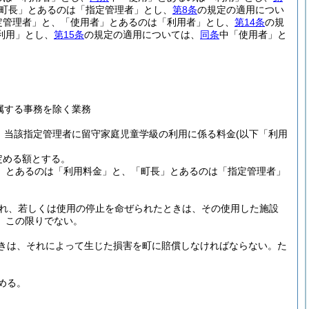
町長」とあるのは「指定管理者」とし、
第8条
の規定の適用につい
定管理者」と、「使用者」とあるのは「利用者」とし、
第14条
の規
利用」とし、
第15条
の規定の適用については、
同条
中「使用者」と
属する事務を除く業務
、当該指定管理者に留守家庭児童学級の利用に係る料金
(以下「利用
定める額とする。
」とあるのは「利用料金」と、「町長」とあるのは「指定管理者」
れ、若しくは使用の停止を命ぜられたときは、その使用した施設
、この限りでない。
きは、それによって生じた損害を町に賠償しなければならない。
た
める。