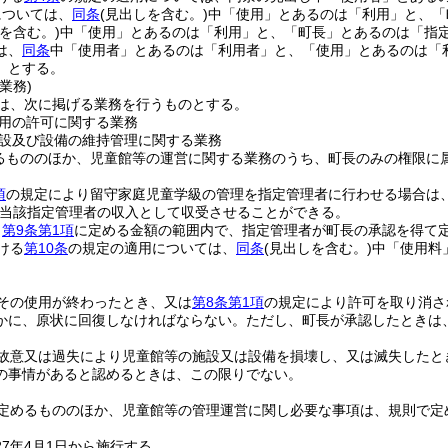
については、
同条
(見出しを含む。)
中「使用」とあるのは「利用」と、「
を含む。)
中「使用」とあるのは「利用」と、「町長」とあるのは「指
は、
同条
中「使用者」とあるのは「利用者」と、「使用」とあるのは「
」とする。
業務)
は、次に掲げる業務を行うものとする。
用の許可に関する業務
設及び設備の維持管理に関する業務
るもののほか、児童館等の運営に関する業務のうち、町長のみの権限に
項
の規定により留守家庭児童学級の管理を指定管理者に行わせる場合は
当該指定管理者の収入として収受させることができる。
、
第9条第1項
に定める金額の範囲内で、指定管理者が町長の承認を得て
ける
第10条
の規定の適用については、
同条
(見出しを含む。)
中「使用料
その使用が終わったとき、又は
第8条第1項
の規定により許可を取り消さ
かに、原状に回復しなければならない。
ただし、町長が承認したときは
故意又は過失により児童館等の施設又は設備を損壊し、又は滅失したと
の事情があると認めるときは、この限りでない。
定めるもののほか、児童館等の管理運営に関し必要な事項は、規則で定
7年4月1日から施行する。