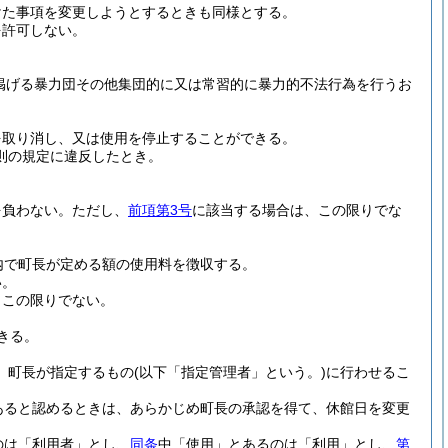
けた事項を変更しようとするときも同様とする。
を許可しない。
に掲げる暴力団その他集団的に又は常習的に暴力的不法行為を行うお
を取り消し、又は使用を停止することができる。
則の規定に違反したとき。
を負わない。
ただし、
前項第3号
に該当する場合は、この限りでな
囲内で町長が定める額の使用料を徴収する。
い。
、この限りでない。
きる。
て、町長が指定するもの
(以下「指定管理者」という。)
に行わせるこ
あると認めるときは、あらかじめ町長の承認を得て、休館日を変更
のは「利用者」とし、
同条
中「使用」とあるのは「利用」とし、
第