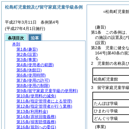
松島町児童館及び留守家庭児童学級条例
○松島町児童
平成27年3月11日 条例第4号
(趣旨)
(平成27年4月1日施行)
第1条
この条例は
の施設の設置及び
条項目次
沿革
(設置)
本則
第2条
児童に健全
第1条
(趣旨)
164号)
第40条の
第2条
(設置)
る。
第3条
(事業)
2
児童館の名称及
第4条
(使用者の範囲)
第5条
(休館日)
第6条
(使用時間)
松島町児童館
第7条
(使用の許可)
第8条
(使用の制限)
3
留守家庭児童学
第9条
(留守家庭児童学級の使用料)
第10条
(使用料の減免)
第11条
(指定管理者による管理)
たんぽぽ学級
第12条
(指定管理者が行う業務)
ひまわり学級
第13条
(利用料金)
第14条
(原状回復義務)
どんぐり学級
第15条
(損害賠償義務)
(事業)
第16条
(規則への委任)