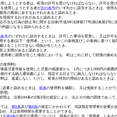
使用しようとする者は、町長の許可を受けなければならない。
許可を受
等を使用しようとする者が
次の各号
のいずれかに該当するときは、使用
善良の風俗に反するおそれがあると認めるとき。
を毀損するおそれがあると認めるとき。
る不当な行為の防止等に関する法律
(平成3年法律第77号)
第2条第2号
の利益になると認められるとき。
の各号
のいずれかに該当するときは、許可した事項を変更し、又は許可
用する者
(以下「使用者」という。)
がこの条例及びこの条例に基づく規
避けることのできない理由が生じたとき。
営上支障があると認めるとき。
り使用者に損害が生じた場合においても、町はこれに対して賠償の責め
の使用料)
家庭児童学級を使用した児童の保護者から、1月につき2,000円の範
の発行する納入通知書により、指定する日までに納入しなければならな
用料は、返還しない。
ただし、町長が特別の理由があると認めるときは
に必要と認めるときは、
前条
の使用料を減額し、又は免除することがで
管理)
管理は、法第244条の2第3項の規定により、法人その他の団体であっ
いては、
第5条
及び
第6条
の規定にかかわらず、当該指定管理者が必要が
定め、又は使用時間を変更することができる。
ける
第4条
の規定の適用については、同条の見出し中「使用者」とある