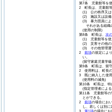
第7条
児童館等を
2
町長は、児童館
(1)
公の秩序又は
(2)
施設又は設備
(3)
暴力団員によ
それがある組織
(使用の制限)
第8条
町長は、
次
(1)
児童館等を使
(2)
災害その他の
(3)
その他管理運
2
前項
の規定によ
い。
(留守家庭児童学級
第9条
町長は、留守
2
使用料は、町長
3
既に納入した使
(使用料の減免)
第10条
町長は、特
(指定管理者による
第11条
児童館等の
とができる。
2
前項
の場合にお
し、若しくは別に
3
第1項
の場合にお