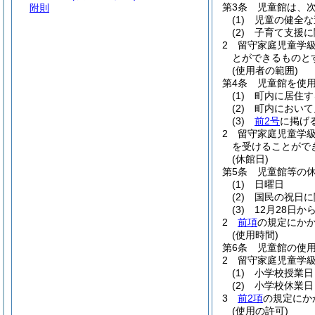
第3条
児童館は、
附則
(1)
児童の健全な
(2)
子育て支援に
2
留守家庭児童学
とができるものと
(使用者の範囲)
第4条
児童館を使
(1)
町内に居住す
(2)
町内において
(3)
前2号
に掲げ
2
留守家庭児童学
を受けることがで
(休館日)
第5条
児童館等の
(1)
日曜日
(2)
国民の祝日に
(3)
12月28日か
2
前項
の規定にか
(使用時間)
第6条
児童館の使用
2
留守家庭児童学
(1)
小学校授業日
(2)
小学校休業日
3
前2項
の規定にか
(使用の許可)