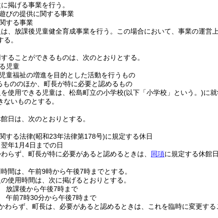
次に掲げる事業を行う。
遊びの提供に関する事業
関する事業
級は、放課後児童健全育成事業を行う。
この場合において、事業の運営
する。
用することができるものは、次のとおりとする。
る児童
児童福祉の増進を目的とした活動を行うもの
るもののほか、町長が特に必要と認めるもの
級を使用できる児童は、松島町立の小学校
(以下「小学校」という。)
に就
きないものとする。
休館日は、次のとおりとする。
関する法律
(昭和23年法律第178号)
に規定する休日
ら翌年1月4日までの日
かわらず、町長が特に必要があると認めるときは、
同項
に規定する休館
時間は、午前9時から午後7時までとする。
級の使用時間は、次に掲げるとおりとする。
 放課後から午後7時まで
 午前7時30分から午後7時まで
かわらず、町長は、必要があると認めるときは、これを臨時に変更する