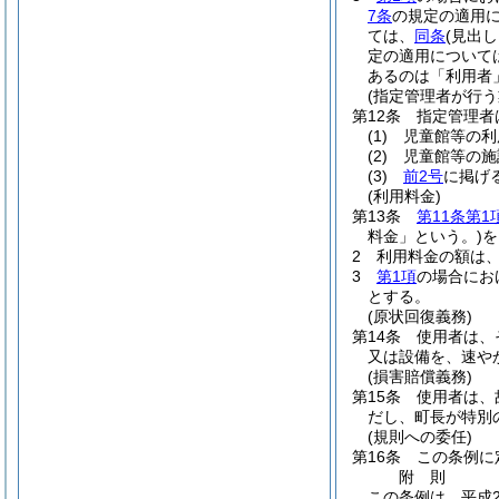
7条
の規定の適用
ては、
同条
(見出し
定の適用について
あるのは「利用者
(指定管理者が行う
第12条
指定管理者
(1)
児童館等の利
(2)
児童館等の施
(3)
前2号
に掲げ
(利用料金)
第13条
第11条第1
料金」という。)
を
2
利用料金の額は
3
第1項
の場合にお
とする。
(原状回復義務)
第14条
使用者は、
又は設備を、速や
(損害賠償義務)
第15条
使用者は、
だし、町長が特別
(規則への委任)
第16条
この条例に
附
則
この条例は、平成2