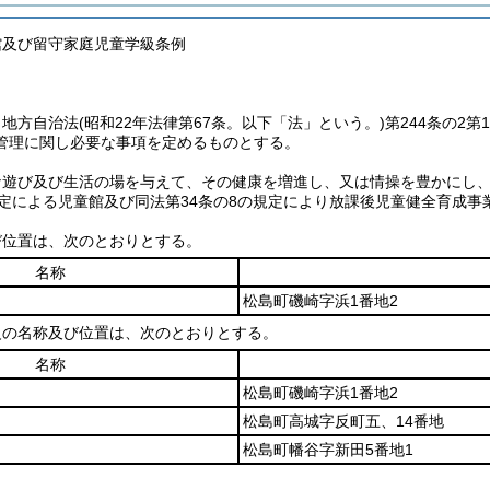
館及び留守家庭児童学級条例
、地方自治法
(昭和22年法律第67条。以下「法」という。)
第244条の2
管理に関し必要な事項を定めるものとする。
な遊び及び生活の場を与えて、その健康を増進し、又は情操を豊かにし
規定による児童館及び同法第34条の8の規定により放課後児童健全育成
び位置は、次のとおりとする。
名称
松島町磯崎字浜1番地2
級の名称及び位置は、次のとおりとする。
名称
松島町磯崎字浜1番地2
松島町高城字反町五、14番地
松島町幡谷字新田5番地1