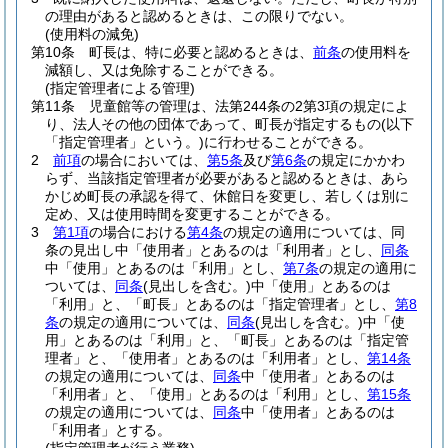
の理由があると認めるときは、この限りでない。
(使用料の減免)
第10条
町長は、特に必要と認めるときは、
前条
の使用料を
減額し、又は免除することができる。
(指定管理者による管理)
第11条
児童館等の管理は、法第244条の2第3項の規定によ
り、法人その他の団体であって、町長が指定するもの
(以下
「指定管理者」という。)
に行わせることができる。
2
前項
の場合においては、
第5条
及び
第6条
の規定にかかわ
らず、当該指定管理者が必要があると認めるときは、あら
かじめ町長の承認を得て、休館日を変更し、若しくは別に
定め、又は使用時間を変更することができる。
3
第1項
の場合における
第4条
の規定の適用については、同
条の見出し中「使用者」とあるのは「利用者」とし、
同条
中「使用」とあるのは「利用」とし、
第7条
の規定の適用に
ついては、
同条
(見出しを含む。)
中「使用」とあるのは
「利用」と、「町長」とあるのは「指定管理者」とし、
第8
条
の規定の適用については、
同条
(見出しを含む。)
中「使
用」とあるのは「利用」と、「町長」とあるのは「指定管
理者」と、「使用者」とあるのは「利用者」とし、
第14条
の規定の適用については、
同条
中「使用者」とあるのは
「利用者」と、「使用」とあるのは「利用」とし、
第15条
の規定の適用については、
同条
中「使用者」とあるのは
「利用者」とする。