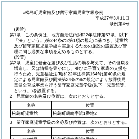
○松島町児童館及び留守家庭児童学級条例
平成27年3月11日
条例第4号
(趣旨)
第1条
この条例は、地方自治法
(昭和22年法律第67条。以下
「法」という。)
第244条の2第1項の規定に基づき、児童館
及び留守家庭児童学級を実施するための施設の設置及び管
理に関し必要な事項を定めるものとする。
(設置)
第2条
児童に健全な遊び及び生活の場を与えて、その健康を
増進し、又は情操を豊かにし、並びに子育て家庭の支援を
行うため、児童福祉法
(昭和22年法律第164号)
第40条の規
定による児童館及び同法第34条の8の規定により放課後児
童健全育成事業を行う留守家庭児童学級
(以下「児童館等」
という。)
を設置する。
2
児童館の名称及び位置は、次のとおりとする。
名称
位置
松島町児童館
松島町磯崎字浜1番地2
3
留守家庭児童学級の名称及び位置は、次のとおりとする。
名称
位置