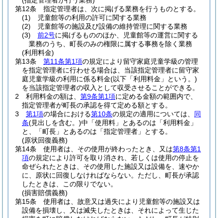
(指定管理者が行う業務)
第12条
指定管理者は、次に掲げる業務を行うものとする。
(1)
児童館等の利用の許可に関する業務
(2)
児童館等の施設及び設備の維持管理に関する業務
(3)
前2号
に掲げるもののほか、児童館等の運営に関する
業務のうち、町長のみの権限に属する事務を除く業務
(利用料金)
第13条
第11条第1項
の規定により留守家庭児童学級の管理
を指定管理者に行わせる場合は、当該指定管理者に留守家
庭児童学級の利用に係る料金
(以下「利用料金」という。)
を当該指定管理者の収入として収受させることができる。
2
利用料金の額は、
第9条第1項
に定める金額の範囲内で、
指定管理者が町長の承認を得て定める額とする。
3
第1項
の場合における
第10条
の規定の適用については、
同
条
(見出しを含む。)
中「使用料」とあるのは「利用料金」
と、「町長」とあるのは「指定管理者」とする。
(原状回復義務)
第14条
使用者は、その使用が終わったとき、又は
第8条第1
項
の規定により許可を取り消され、若しくは使用の停止を
命ぜられたときは、その使用した施設又は設備を、速やか
に、原状に回復しなければならない。
ただし、町長が承認
したときは、この限りでない。
(損害賠償義務)
第15条
使用者は、故意又は過失により児童館等の施設又は
設備を損壊し、又は滅失したときは、それによって生じた