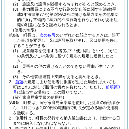
(2)
施設又は設備を毀損するおそれがあると認めるとき。
(3)
暴力団員による不当な行為の防止等に関する法律
(平
成3年法律第77号)
第2条第2号に掲げる暴力団その他集団
的に又は常習的に暴力的不法行為を行うおそれがある組
織の利益になると認められるとき。
(使用の制限)
第8条
町長は、
次の各号
のいずれかに該当するときは、許可
した事項を変更し、又は許可を取り消し、又は使用を停止
することができる。
(1)
児童館等を使用する者
(以下「使用者」という。)
がこ
の条例及びこの条例に基づく規則の規定に違反したと
き。
(2)
災害その他の避けることのできない理由が生じたと
き。
(3)
その他管理運営上支障があると認めるとき。
2
前項
の規定により使用者に損害が生じた場合においても、
町はこれに対して賠償の責めを負わない。
ただし、
前項第3
号
に該当する場合は、この限りでない。
(留守家庭児童学級の使用料)
第9条
町長は、留守家庭児童学級を使用した児童の保護者か
ら、1月につき2,000円の範囲内で町長が定める額の使用料
を徴収する。
2
使用料は、町長の発行する納入通知書により、指定する日
までに納入しなければならない。
3
既に納入した使用料は、返還しない。
ただし、町長が特別