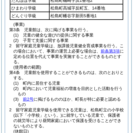
たんぽぽ学級
松島町磯崎字浜1番地2
ひまわり学級
松島町高城字反町五、14番地
どんぐり学級
松島町幡谷字新田5番地1
(事業)
第3条
児童館は、次に掲げる事業を行う。
(1)
児童の健全な遊びの提供に関する事業
(2)
子育て支援に関する事業
2
留守家庭児童学級は、放課後児童健全育成事業を行う。
こ
の場合において、事業の運営上必要な場合は、
前条第3項
に
定める位置を代えて事業を実施することができるものとす
る。
(使用者の範囲)
第4条
児童館を使用することができるものは、次のとおりと
する。
(1)
町内に居住する児童
(2)
町内において児童福祉の増進を目的とした活動を行う
もの
(3)
前2号
に掲げるもののほか、町長が特に必要と認める
もの
2
留守家庭児童学級を使用できる児童は、松島町立の小学校
(以下「小学校」という。)
に就学している児童で、保護者
の就労等により昼間家庭において保護を受けることができ
ないものとする。
(休館日)