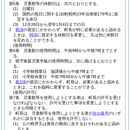
第5条
児童館等の休館日は、次のとおりとする。
(1)
日曜日
(2)
国民の祝日に関する法律
(昭和23年法律第178号)
に規
定する休日
(3)
12月28日から翌年1月4日までの日
2
前項
の規定にかかわらず、町長が特に必要があると認める
ときは、
同項
に規定する休館日を変更し、又は別に休館日
を定めることができる。
(使用時間)
第6条
児童館の使用時間は、午前9時から午後7時までとす
る。
2
留守家庭児童学級の使用時間は、次に掲げるとおりとす
る。
(1)
小学校授業日 放課後から午後7時まで
(2)
小学校休業日 午前7時30分から午後7時まで
3
前2項
の規定にかかわらず、町長は、必要があると認める
ときは、これを臨時に変更することができる。
(使用の許可)
第7条
児童館等を使用しようとする者は、町長の許可を受け
なければならない。
許可を受けた事項を変更しようとする
ときも同様とする。
2
町長は、児童館等を使用しようとする者が
次の各号
のいず
れかに該当するときは、使用を許可しない。
(1)
公の秩序又は善良の風俗に反するおそれがあると認め
るとき。