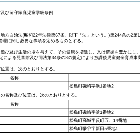
館及び留守家庭児童学級条例
、地方自治法
(昭和22年法律第67条。以下「法」という。)
第244条の2
管理に関し必要な事項を定めるものとする。
な遊び及び生活の場を与えて、その健康を増進し、又は情操を豊かにし
規定による児童館及び同法第34条の8の規定により放課後児童健全育成
び位置は、次のとおりとする。
名称
松島町磯崎字浜1番地2
級の名称及び位置は、次のとおりとする。
名称
松島町磯崎字浜1番地2
松島町高城字反町五、14番地
松島町幡谷字新田5番地1