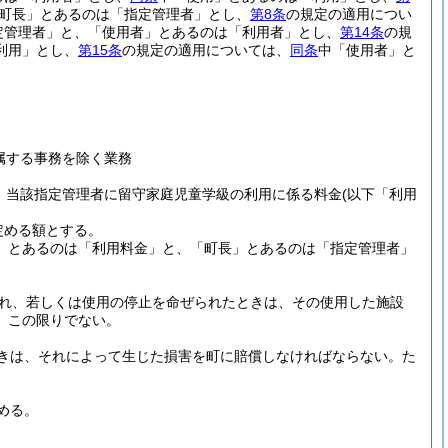
町長」とあるのは「指定管理者」とし、
第8条
の規定の適用につい
定管理者」と、「使用者」とあるのは「利用者」とし、
第14条
の規
利用」とし、
第15条
の規定の適用については、
同条
中「使用者」と
属する事務を除く業務
、当該指定管理者に留守家庭児童学級の利用に係る料金
(以下「利用
定める額とする。
」とあるのは「利用料金」と、「町長」とあるのは「指定管理者」
れ、若しくは使用の停止を命ぜられたときは、その使用した施設
、この限りでない。
きは、それによって生じた損害を町に賠償しなければならない。
た
める。