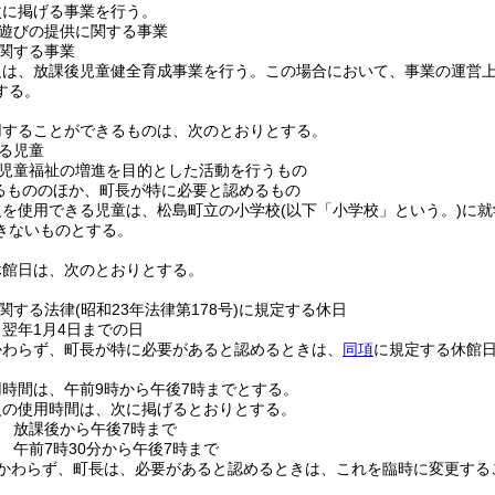
次に掲げる事業を行う。
遊びの提供に関する事業
関する事業
級は、放課後児童健全育成事業を行う。
この場合において、事業の運営
する。
用することができるものは、次のとおりとする。
る児童
児童福祉の増進を目的とした活動を行うもの
るもののほか、町長が特に必要と認めるもの
級を使用できる児童は、松島町立の小学校
(以下「小学校」という。)
に就
きないものとする。
休館日は、次のとおりとする。
関する法律
(昭和23年法律第178号)
に規定する休日
ら翌年1月4日までの日
かわらず、町長が特に必要があると認めるときは、
同項
に規定する休館
時間は、午前9時から午後7時までとする。
級の使用時間は、次に掲げるとおりとする。
 放課後から午後7時まで
 午前7時30分から午後7時まで
かわらず、町長は、必要があると認めるときは、これを臨時に変更する