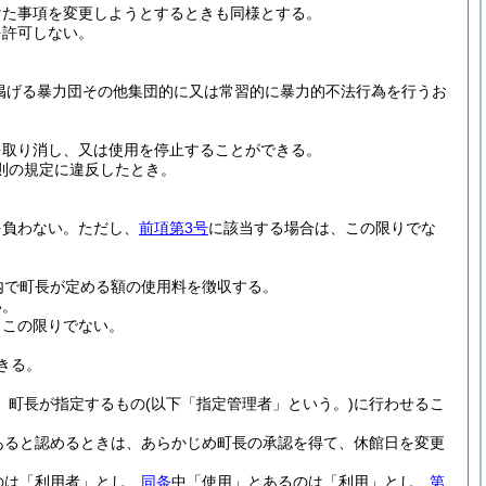
けた事項を変更しようとするときも同様とする。
を許可しない。
に掲げる暴力団その他集団的に又は常習的に暴力的不法行為を行うお
を取り消し、又は使用を停止することができる。
則の規定に違反したとき。
を負わない。
ただし、
前項第3号
に該当する場合は、この限りでな
囲内で町長が定める額の使用料を徴収する。
い。
、この限りでない。
きる。
て、町長が指定するもの
(以下「指定管理者」という。)
に行わせるこ
あると認めるときは、あらかじめ町長の承認を得て、休館日を変更
のは「利用者」とし、
同条
中「使用」とあるのは「利用」とし、
第