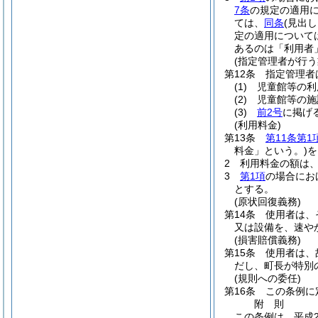
7条
の規定の適用
ては、
同条
(見出し
定の適用について
あるのは「利用者
(指定管理者が行う
第12条
指定管理者
(1)
児童館等の利
(2)
児童館等の施
(3)
前2号
に掲げ
(利用料金)
第13条
第11条第1
料金」という。)
を
2
利用料金の額は
3
第1項
の場合にお
とする。
(原状回復義務)
第14条
使用者は、
又は設備を、速や
(損害賠償義務)
第15条
使用者は、
だし、町長が特別
(規則への委任)
第16条
この条例に
附
則
この条例は、平成2