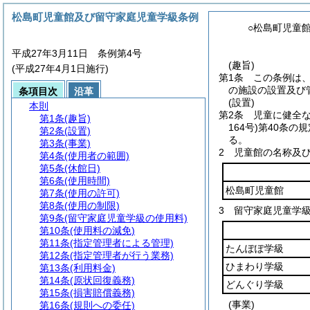
松島町児童館及び留守家庭児童学級条例
○松島町児童
平成27年3月11日 条例第4号
(趣旨)
(平成27年4月1日施行)
第1条
この条例は
の施設の設置及び
条項目次
沿革
(設置)
本則
第2条
児童に健全
第1条
(趣旨)
164号)
第40条の
第2条
(設置)
る。
第3条
(事業)
2
児童館の名称及
第4条
(使用者の範囲)
第5条
(休館日)
第6条
(使用時間)
松島町児童館
第7条
(使用の許可)
第8条
(使用の制限)
3
留守家庭児童学
第9条
(留守家庭児童学級の使用料)
第10条
(使用料の減免)
第11条
(指定管理者による管理)
たんぽぽ学級
第12条
(指定管理者が行う業務)
ひまわり学級
第13条
(利用料金)
第14条
(原状回復義務)
どんぐり学級
第15条
(損害賠償義務)
(事業)
第16条
(規則への委任)