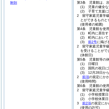
第3条
児童館は、
附則
(1)
児童の健全な
(2)
子育て支援に
2
留守家庭児童学
とができるものと
(使用者の範囲)
第4条
児童館を使
(1)
町内に居住す
(2)
町内において
(3)
前2号
に掲げ
2
留守家庭児童学
を受けることがで
(休館日)
第5条
児童館等の
(1)
日曜日
(2)
国民の祝日に
(3)
12月28日か
2
前項
の規定にか
(使用時間)
第6条
児童館の使用
2
留守家庭児童学
(1)
小学校授業日
(2)
小学校休業日
3
前2項
の規定にか
(使用の許可)