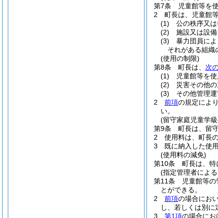
第7条
児童館等を
2
町長は、児童館
(1)
公の秩序又は
(2)
施設又は設備
(3)
暴力団員によ
それがある組織
(使用の制限)
第8条
町長は、
次
(1)
児童館等を使
(2)
災害その他の
(3)
その他管理運
2
前項
の規定によ
い。
(留守家庭児童学級
第9条
町長は、留守
2
使用料は、町長
3
既に納入した使
(使用料の減免)
第10条
町長は、特
(指定管理者による
第11条
児童館等の
とができる。
2
前項
の場合にお
し、若しくは別に
3
第1項
の場合にお