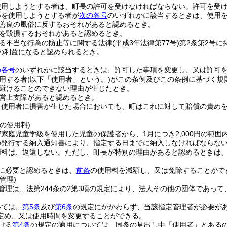
使用しようとする者は、町長の許可を受けなければならない。
許可を受
等を使用しようとする者が
次の各号
のいずれかに該当するときは、使用
善良の風俗に反するおそれがあると認めるとき。
を毀損するおそれがあると認めるとき。
る不当な行為の防止等に関する法律
(平成3年法律第77号)
第2条第2号
の利益になると認められるとき。
の各号
のいずれかに該当するときは、許可した事項を変更し、又は許可
用する者
(以下「使用者」という。)
がこの条例及びこの条例に基づく規
避けることのできない理由が生じたとき。
営上支障があると認めるとき。
り使用者に損害が生じた場合においても、町はこれに対して賠償の責め
の使用料)
家庭児童学級を使用した児童の保護者から、1月につき2,000円の範
の発行する納入通知書により、指定する日までに納入しなければならな
用料は、返還しない。
ただし、町長が特別の理由があると認めるときは
に必要と認めるときは、
前条
の使用料を減額し、又は免除することがで
管理)
管理は、法第244条の2第3項の規定により、法人その他の団体であっ
いては、
第5条
及び
第6条
の規定にかかわらず、当該指定管理者が必要が
定め、又は使用時間を変更することができる。
ける
第4条
の規定の適用については、同条の見出し中「使用者」とある