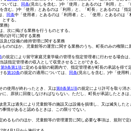
については、
同条
(見出しを含む。)
中「使用」とあるのは「利用」と、「
を含む。)
中「使用」とあるのは「利用」と、「町長」とあるのは「指
は、
同条
中「使用者」とあるのは「利用者」と、「使用」とあるのは「
」とする。
業務)
は、次に掲げる業務を行うものとする。
用の許可に関する業務
設及び設備の維持管理に関する業務
るもののほか、児童館等の運営に関する業務のうち、町長のみの権限に
項
の規定により留守家庭児童学級の管理を指定管理者に行わせる場合は
当該指定管理者の収入として収受させることができる。
、
第9条第1項
に定める金額の範囲内で、指定管理者が町長の承認を得て
ける
第10条
の規定の適用については、
同条
(見出しを含む。)
中「使用料
その使用が終わったとき、又は
第8条第1項
の規定により許可を取り消さ
かに、原状に回復しなければならない。
ただし、町長が承認したときは
故意又は過失により児童館等の施設又は設備を損壊し、又は滅失したと
の事情があると認めるときは、この限りでない。
定めるもののほか、児童館等の管理運営に関し必要な事項は、規則で定
7年4月1日から施行する。