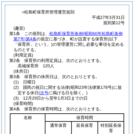
○松島町保育所管理運営規則
平成27年3月31日
規則第12号
(趣旨)
第1条
この規則は、
松島町保育所条例
(昭和60年松島町条例
第7号)
第4条
の規定に基づき、町が設置する保育所
(以下
「保育所」という。)
の管理運営に関し必要な事項を定める
ものとする。
(利用定員)
第2条
保育所の利用定員は、次のとおりとする。
高城保育所 120人
(休所日)
第3条
保育所の休所日は、次のとおりとする。
(1)
日曜日
(2)
国民の祝日に関する法律
(昭和23年法律第178号)
に規
定する休日
(
次号
に掲げる日を除く。)
(3)
12月29日から翌年1月3日までの日
(保育時間)
第4条
保育所の保育時間は、次のとおりとする。
名称
保育時間
通常保育
延長保育
特別延長保
育