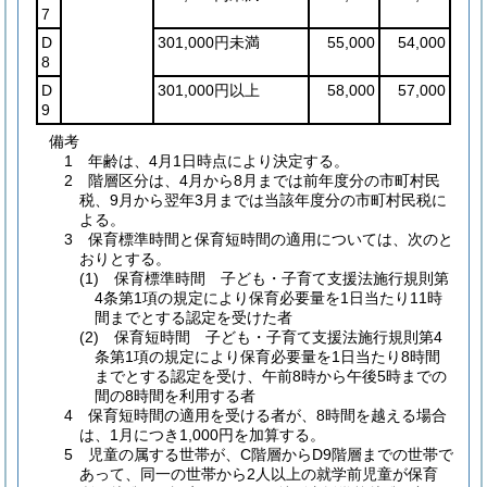
7
D
301,000円未満
55,000
54,000
8
D
301,000円以上
58,000
57,000
9
備考
1 年齢は、4月1日時点により決定する。
2 階層区分は、4月から8月までは前年度分の市町村民
税、9月から翌年3月までは当該年度分の市町村民税に
よる。
3 保育標準時間と保育短時間の適用については、次のと
おりとする。
(1) 保育標準時間 子ども・子育て支援法施行規則第
4条第1項の規定により保育必要量を1日当たり11時
間までとする認定を受けた者
(2) 保育短時間 子ども・子育て支援法施行規則第4
条第1項の規定により保育必要量を1日当たり8時間
までとする認定を受け、午前8時から午後5時までの
間の8時間を利用する者
4 保育短時間の適用を受ける者が、8時間を越える場合
は、1月につき1,000円を加算する。
5 児童の属する世帯が、C階層からD9階層までの世帯で
あって、同一の世帯から2人以上の就学前児童が保育