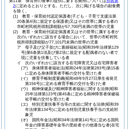
第11条
保育所の食事の提供に要する費用については
別表第
2
に定めるとおりとする。
ただし、次に掲げる場合の副食費
を除く。
(1)
教育・保育給付認定保護者
(子ども・子育て支援法第
20条第4項に規定する保護者)
又はその世帯に属する者の
市町村民税所得割課税額が57,700円未満の世帯の児童
(2)
教育・保育給付認定保護者又はその世帯に属する者が
次のいずれかに該当する場合において、世帯の市町村民
税所得割課税額が77,101円未満の世帯の児童
ア
母子及び父子並びに寡婦福祉法
(昭和39年法律第129
号)
第6条第1項及び第2項に規定する配偶者のない者で
現に児童を扶養している者
イ
次のいずれかに該当する在宅障害児又は在宅障害者
(ア)
身体障害者福祉法
(昭和24年法律第283号)
第15条
に定める身体障害者手帳の交付を受けた者
(イ)
療育手帳制度要綱
(昭和48年9月27日厚生省発児
第156号)
に定める療育手帳の交付を受けた者
(ウ)
精神保健及び精神障害者福祉に関する法律
(昭和
25年法律第123号)
第45条に定める精神障害者保健福
祉手帳の交付を受けた者
(エ)
特別児童扶養手当等の支給に関する法律
(昭和39
年法律第134号)
に定める特別児童扶養手当の支給対
象児
(オ)
国民年金法
(昭和34年法律第141号)
に定める国民
年金の障害基礎年金等の受給者その他適当な者
(在宅