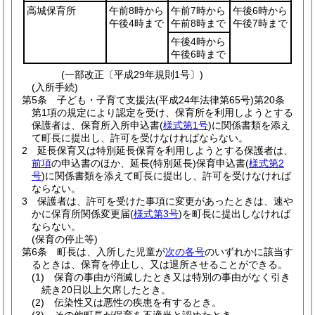
高城保育所
午前8時から
午前7時から
午後6時から
午後4時まで
午前8時まで
午後7時まで
午後4時から
午後6時まで
(一部改正〔平成29年規則1号〕)
(入所手続)
第5条
子ども・子育て支援法
(平成24年法律第65号)
第20条
第1項の規定により認定を受け、保育所を利用しようとする
保護者は、保育所入所申込書
(
様式第1号
)
に関係書類を添え
て町長に提出し、許可を受けなければならない。
2
延長保育又は特別延長保育を利用しようとする保護者は、
前項
の申込書のほか、延長
(特別延長)
保育申込書
(
様式第2
号
)
に関係書類を添えて町長に提出し、許可を受けなければ
ならない。
3
保護者は、許可を受けた事項に変更があったときは、速や
かに保育所関係変更届
(
様式第3号
)
を町長に提出しなければ
ならない。
(保育の停止等)
第6条
町長は、入所した児童が
次の各号
のいずれかに該当す
るときは、保育を停止し、又は退所させることができる。
(1)
保育の事由が消滅したとき又は特別の事由がなく引き
続き20日以上欠席したとき。
(2)
伝染性又は悪性の疾患を有するとき。