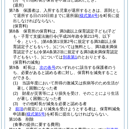
(3)
その他町長が保育を不適当と認めたとき。
(退所)
第7条
保護者は、入所する児童が退所するときは、原則とし
て退所する日の10日前までに退所届
(
様式第4号
)
を町長に提
出しなければならない。
(保育料)
第8条
保育所の保育料は、満3歳以上保育認定子ども
(子ど
も・子育て支援法施行令
(平成26年政令第213号。以下
「令」という。)
第4条第1項第2号に規定する満3歳以上保
育認定子どもをいう。)
については無料とし、満3歳未満保
育認定子ども
(令第4条第2項に規定する満3歳未満保育認定
子どもをいう。)
については
別表第1
のとおりとする。
(保育料の減免)
第9条
町長は、
次の各号
のいずれかに該当する保護者のう
ち、必要があると認める者に対し、保育料を減免すること
ができる。
(1)
当該年度において所得の激減又は疾病等のため生活が
著しく困難になった者
(2)
財産が災害等により損失を受け、そのことにより生活
が著しく困難になった者
(3)
その他町長が減免を必要と認める者
2
前項
の規定により減免を受けようとする者は、保育料減免
申請書
(
様式第5号
)
を町長に提出しなければならない。
第10条
削除
(食事の提供に要する費用)