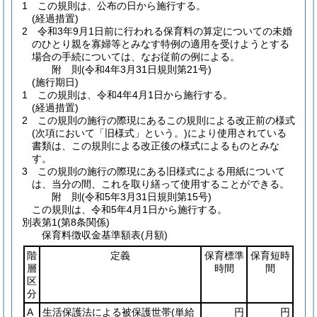
1
この規則は、公布の日から施行する。
(経過措置)
2
令和3年9月1日前に行われる保育料の算定についての未婚
のひとり親を寡婦等とみなす特例の適用を受けようとする
場合の手続については、なお従前の例による。
附
則
(令和4年3月31日
規則第21号)
(施行期日)
1
この規則は、令和4年4月1日から施行する。
(経過措置)
2
この規則の施行の際現にあるこの規則による改正前の様式
(次項において「旧様式」という。)
により使用されている
書類は、この規則による改正後の様式によるものとみな
す。
3
この規則の施行の際現にある旧様式による用紙について
は、当分の間、これを取り繕って使用することができる。
附
則
(令和5年3月31日
規則第15号)
この規則は、令和5年4月1日から施行する。
別表第1
(第8条関係)
保育料徴収金基準額表(月額)
階
定義
保育標準
保育短時
層
時間
間
区
分
A
生活保護法による被保護世帯
(単給
円
円