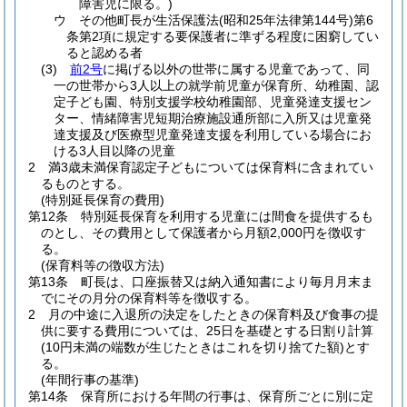
障害児に限る。)
ウ
その他町長が生活保護法
(昭和25年法律第144号)
第6
条第2項に規定する要保護者に準ずる程度に困窮してい
ると認める者
(3)
前2号
に掲げる以外の世帯に属する児童であって、同
一の世帯から3人以上の就学前児童が保育所、幼稚園、認
定子ども園、特別支援学校幼稚園部、児童発達支援セン
ター、情緒障害児短期治療施設通所部に入所又は児童発
達支援及び医療型児童発達支援を利用している場合にお
ける3人目以降の児童
2
満3歳未満保育認定子どもについては保育料に含まれてい
るものとする。
(特別延長保育の費用)
第12条
特別延長保育を利用する児童には間食を提供するも
のとし、その費用として保護者から月額2,000円を徴収す
る。
(保育料等の徴収方法)
第13条
町長は、口座振替又は納入通知書により毎月月末ま
でにその月分の保育料等を徴収する。
2
月の中途に入退所の決定をしたときの保育料及び食事の提
供に要する費用については、25日を基礎とする日割り計算
(10円未満の端数が生じたときはこれを切り捨てた額)
とす
る。
(年間行事の基準)
第14条
保育所における年間の行事は、保育所ごとに別に定