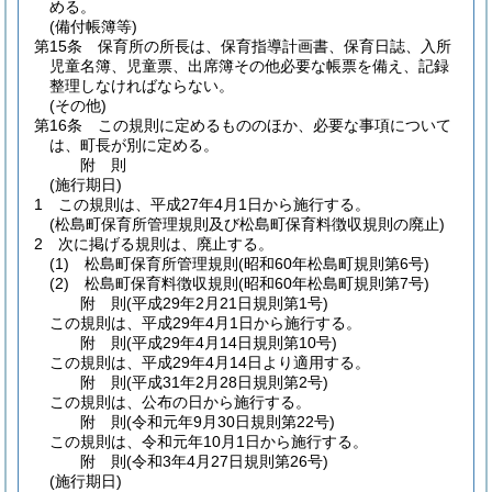
める。
(備付帳簿等)
第15条
保育所の所長は、保育指導計画書、保育日誌、入所
児童名簿、児童票、出席簿その他必要な帳票を備え、記録
整理しなければならない。
(その他)
第16条
この規則に定めるもののほか、必要な事項について
は、町長が別に定める。
附
則
(施行期日)
1
この規則は、平成27年4月1日から施行する。
(松島町保育所管理規則及び松島町保育料徴収規則の廃止)
2
次に掲げる規則は、廃止する。
(1)
松島町保育所管理規則
(昭和60年松島町規則第6号)
(2)
松島町保育料徴収規則
(昭和60年松島町規則第7号)
附
則
(平成29年2月21日
規則第1号)
この規則は、平成29年4月1日から施行する。
附
則
(平成29年4月14日
規則第10号)
この規則は、平成29年4月14日より適用する。
附
則
(平成31年2月28日
規則第2号)
この規則は、公布の日から施行する。
附
則
(令和元年9月30日
規則第22号)
この規則は、令和元年10月1日から施行する。
附
則
(令和3年4月27日
規則第26号)
(施行期日)