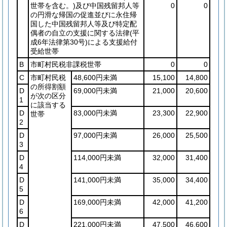
世帯を含む。)
及び中国残留邦人等
0
0
の円滑な帰国の促進並びに永住帰
国した中国残留邦人等及び特定配
偶者の自立の支援に関する法律
(平
成6年法律第30号)
による支援給付
受給世帯
B
市町村民税非課税世帯
0
0
C
市町村民税
48,600円未満
15,100
14,800
の所得割額
D
69,000円未満
21,000
20,600
が次の区分
1
に該当する
D
83,000円未満
23,300
22,900
世帯
2
D
97,000円未満
26,000
25,500
3
D
114,000円未満
32,000
31,400
4
D
141,000円未満
35,000
34,400
5
D
169,000円未満
42,000
41,200
6
D
221,000円未満
47,500
46,600