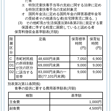
た者
エ 特別児童扶養手当等の支給に関する法律に定め
る特別児童扶養手当の支給対象児
オ 国民年金法に定める国民年金の障害基礎年金等
の受給者その他適当な者(在宅障害児に限る。)
(3) その他町長が生活保護法第6条第2項に規定する要
保護者に準ずる程度に困窮していると認める者
保育料徴収金基準額表(月額)
階
定義
保育標準
保育短
層
時間
時間
区
(円)
(円)
分
C
市町村民税
48,600円未満
7,050
6,900
の所得割額
D1
69,000円未満
9,000
9,000
が次の区分
D2
83,000円未満の一
9,000
9,000
に該当する
部
(77,101円未満)
世帯
別表第2
(第11条関係)
食事の提供に要する費用基準額表(月額)
種類
基準額
主食費
1,000円
副食費
4,500円