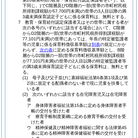
第20条第4項の教育・保育給付認定保護者をいう。以
下同じ。)でC階層及びD階層の一部(世帯の市町村民税
所得割課税額が57,700円未満)の世帯の3人目以降の満
3歳未満保育認定子どもに係る保育料は、無料とする。
7 教育・保育給付認定保護者又はその世帯に属する者が
次の各号のいずれかに該当する場合において、C階層
からD2階層の一部(世帯の市町村民税所得割課税額が
77,101円未満)の世帯にあっては、年長の特定被監護者
等の児童に係る保育料徴収基準額は
別表
の規定にかか
わらず、
次の表
に定める保育料徴収基準額とし、B階
層からD2階層の一部(世帯の市町村民税所得割課税額
が77,101円未満)の世帯の2人目以降の特定被監護者等
の満3歳未満保育認定子どもに係る保育料は、無料とす
る。
(1) 母子及び父子並びに寡婦福祉法第6条第1項及び第
2項に規定する配偶者のない者で現に児童を扶養して
いる者
(2) 次のいずれかに該当する在宅障害児又は在宅障害
者
ア 身体障害者福祉法第15条に定める身体障害者手
帳の交付を受けた者
イ 療育手帳制度要綱に定める療育手帳の交付を受
けた者
ウ 精神保健及び精神障害者福祉に関する法律第45
条に定める精神障害者保健福祉手帳の交付を受け