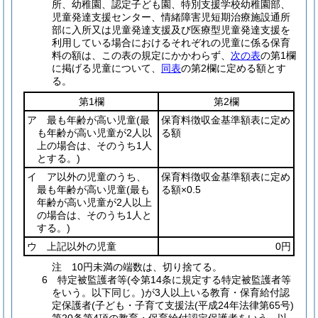
所、幼稚園、認定子ども園、特別支援学校幼稚園部、
児童発達支援センター、情緒障害児短期治療施設通所
部に入所又は児童発達支援及び医療型児童発達支援を
利用している場合におけるそれぞれの児童に係る保育
料の額は、この表の規定にかかわらず、
次の表
の第1欄
に掲げる児童について、
同表
の第2欄に定める額とす
る。
第1欄
第2欄
ア 最も年齢が高い児童
(最
保育料徴収金基準額表に定め
も年齢が高い児童が2人以
る額
上の場合は、そのうち1人
とする。)
イ ア以外の児童のうち、
保育料徴収金基準額表に定め
最も年齢が高い児童
(最も
る額×0.5
年齢が高い児童が2人以上
の場合は、そのうち1人と
する。)
ウ 上記以外の児童
0円
注 10円未満の端数は、切り捨てる。
6 特定被監護者等(令第14条に規定する特定被監護者等
をいう。以下同じ。)が3人以上いる教育・保育給付認
定保護者(子ども・子育て支援法(平成24年法律第65号)