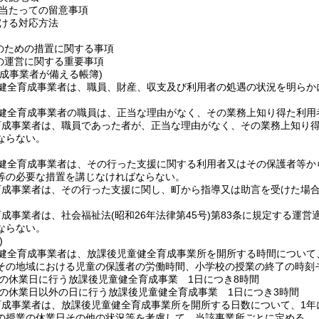
当たっての留意事項
ける対応方法
のための措置に関する事項
の運営に関する重要事項
成事業者が備える帳簿)
健全育成事業者は、職員、財産、収支及び利用者の処遇の状況を明らか
健全育成事業者の職員は、正当な理由がなく、その業務上知り得た利用
育成事業者は、職員であった者が、正当な理由がなく、その業務上知り
ならない。
健全育成事業者は、その行った支援に関する利用者又はその保護者等か
等の必要な措置を講じなければならない。
育成事業者は、その行った支援に関し、町から指導又は助言を受けた場
育成事業者は、社会福祉法
(昭和26年法律第45号)
第83条に規定する運営
ならない。
)
健全育成事業者は、放課後児童健全育成事業所を開所する時間について
その地域における児童の保護者の労働時間、小学校の授業の終了の時刻
の休業日に行う放課後児童健全育成事業 1日につき8時間
の休業日以外の日に行う放課後児童健全育成事業 1日につき3時間
成事業者は、放課後児童健全育成事業所を開所する日数について、1年
の授業の休業日その他の状況等を考慮して、当該事業所ごとに定める。