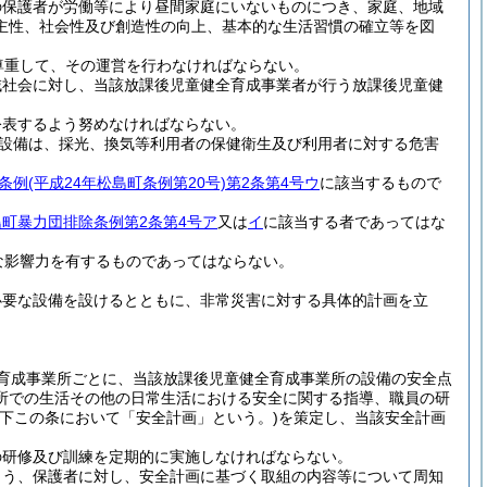
の保護者が労働等により昼間家庭にいないものにつき、家庭、地域
主性、社会性及び創造性の向上、基本的な生活習慣の確立等を図
尊重して、その運営を行わなければならない。
域社会に対し、当該放課後児童健全育成事業者が行う放課後児童健
公表するよう努めなければならない。
設備は、採光、換気等利用者の保健衛生及び利用者に対する危害
条例
(平成24年松島町条例第20号)
第2条第4号ウ
に該当するもので
島町暴力団排除条例第2条第4号ア
又は
イ
に該当する者であってはな
な影響力を有するものであってはならない。
必要な設備を設けるとともに、非常災害に対する具体的計画を立
育成事業所ごとに、当該放課後児童健全育成事業所の設備の安全点
所での生活その他の日常生活における安全に関する指導、職員の研
以下この条において「安全計画」という。)
を策定し、当該安全計画
の研修及び訓練を定期的に実施しなければならない。
よう、保護者に対し、安全計画に基づく取組の内容等について周知