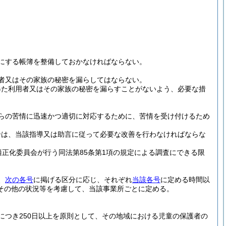
にする帳簿を整備しておかなければならない。
者又はその家族の秘密を漏らしてはならない。
得た利用者又はその家族の秘密を漏らすことがないよう、必要な措
らの苦情に迅速かつ適切に対応するために、苦情を受け付けるため
合は、当該指導又は助言に従って必要な改善を行わなければならな
適正化委員会が行う同法第85条第1項の規定による調査にできる限
、
次の各号
に掲げる区分に応じ、それぞれ
当該各号
に定める時間以
その他の状況等を考慮して、当該事業所ごとに定める。
につき250日以上を原則として、その地域における児童の保護者の