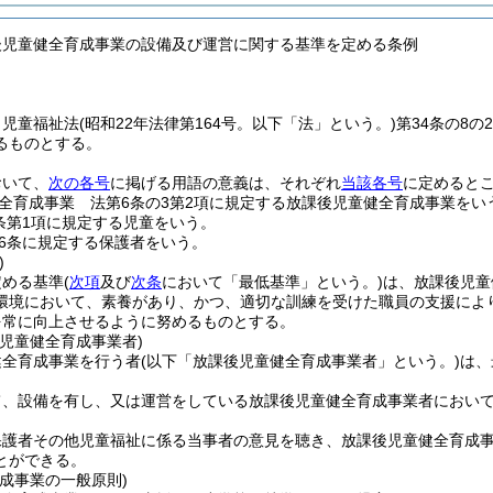
後児童健全育成事業の設備及び運営に関する基準を定める条例
、児童福祉法
(昭和22年法律第164号。以下「法」という。)
第34条の8
るものとする。
おいて、
次の各号
に掲げる用語の意義は、それぞれ
当該各号
に定めると
全育成事業 法第6条の3第2項に規定する放課後児童健全育成事業をい
条第1項に規定する児童をいう。
6条に規定する保護者をいう。
)
定める基準
(
次項
及び
次条
において「最低基準」という。)
は、放課後児童
環境において、素養があり、かつ、適切な訓練を受けた職員の支援によ
を常に向上させるように努めるものとする。
児童健全育成事業者)
健全育成事業を行う者
(以下「放課後児童健全育成事業者」という。)
は、
て、設備を有し、又は運営をしている放課後児童健全育成事業者におい
保護者その他児童福祉に係る当事者の意見を聴き、放課後児童健全育成
とができる。
成事業の一般原則)