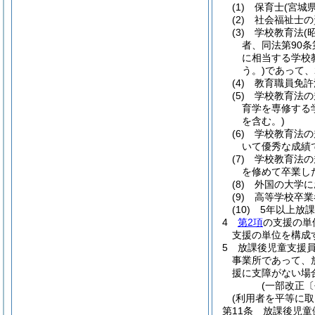
(1)
保育士
(宮城
(2)
社会福祉士の
(3)
学校教育法
(
者、同法第90
に相当する学校
う。)
であって、
(4)
教育職員免許
(5)
学校教育法の
育学を専修する
を含む。)
(6)
学校教育法の
いて優秀な成績
(7)
学校教育法の
を修めて卒業し
(8)
外国の大学に
(9)
高等学校卒業
(10)
5年以上放
4
第2項
の支援の単
支援の単位を構成
5
放課後児童支援
事業所であって、
援に支障がない場
(一部改正〔
(利用者を平等に取
第11条
放課後児童