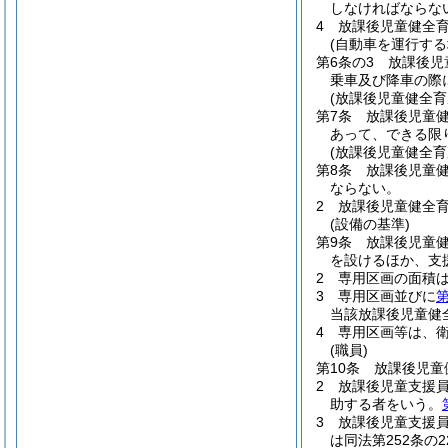
しなければならな
4
放課後児童健全
(自動車を運行する
第6条の3
放課後児
乗車及び降車の際
(放課後児童健全
第7条
放課後児童
あって、できる限
(放課後児童健全
第8条
放課後児童
ならない。
2
放課後児童健全
(設備の基準)
第9条
放課後児童
を設けるほか、支
2
専用区画の面積は
3
専用区画並びに
第
当該放課後児童健
4
専用区画等は、
(職員)
第10条
放課後児童
2
放課後児童支援
助する者をいう。
3
放課後児童支援
は同法第252条