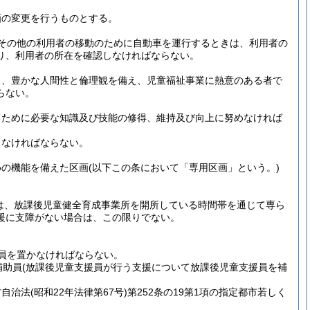
画の変更を行うものとする。
その他の利用者の移動のために自動車を運行するときは、利用者の
り、利用者の所在を確認しなければならない。
し、豊かな人間性と倫理観を備え、児童福祉事業に熱意のある者で
らない。
るために必要な知識及び技能の修得、維持及び向上に努めなければ
しなければならない。
めの機能を備えた区画
(以下この条において「専用区画」という。)
は、放課後児童健全育成事業所を開所している時間帯を通じて専ら
援に支障がない場合は、この限りでない。
員を置かなければならない。
補助員
(放課後児童支援員が行う支援について放課後児童支援員を補
方自治法
(昭和22年法律第67号)
第252条の19第1項の指定都市若しく