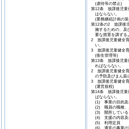
(虐待等の禁止)
第12条
放課後児童
はならない。
(業務継続計画の策
第12条の2
放課後
施するための、及
要な措置を講ずる
2
放課後児童健全
い。
3
放課後児童健全
(衛生管理等)
第13条
放課後児童
ればならない。
2
放課後児童健全
の予防及びまん延
3
放課後児童健全
(運営規程)
第14条
放課後児童
ばならない。
(1)
事業の目的及
(2)
職員の職種、
(3)
開所している
(4)
支援の内容及
(5)
利用定員
(6)
通常の事業の