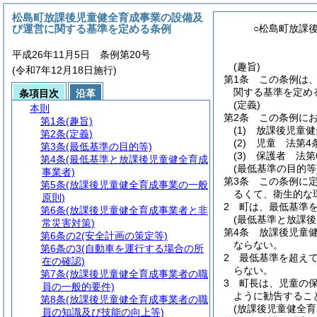
松島町放課後児童健全育成事業の設備及
び運営に関する基準を定める条例
○松島町放課
平成26年11月5日 条例第20号
(趣旨)
(令和7年12月18日施行)
第1条
この条例は
関する基準を定め
条項目次
沿革
(定義)
本則
第2条
この条例に
第1条
(趣旨)
(1)
放課後児童健
第2条
(定義)
(2)
児童 法第4
第3条
(最低基準の目的等)
(3)
保護者 法第
第4条
(最低基準と放課後児童健全育成
(最低基準の目的等
事業者)
第3条
この条例に
第5条
(放課後児童健全育成事業の一般
るくて、衛生的な
原則)
2
町は、最低基準
第6条
(放課後児童健全育成事業者と非
(最低基準と放課後
常災害対策)
第4条
放課後児童
第6条の2
(安全計画の策定等)
ならない。
第6条の3
(自動車を運行する場合の所
2
最低基準を超え
在の確認)
らない。
第7条
(放課後児童健全育成事業者の職
3
町長は、児童の
員の一般的要件)
ように勧告するこ
第8条
(放課後児童健全育成事業者の職
(放課後児童健全育
員の知識及び技能の向上等)