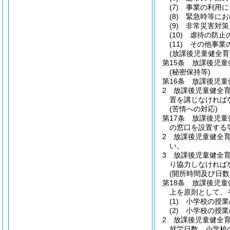
(7)
事業の利用に
(8)
緊急時等にお
(9)
非常災害対策
(10)
虐待の防止
(11)
その他事業
(放課後児童健全育
第15条
放課後児童
(秘密保持等)
第16条
放課後児童
2
放課後児童健全
置を講じなければ
(苦情への対応)
第17条
放課後児童
の窓口を設置する
2
放課後児童健全
い。
3
放課後児童健全
り協力しなければ
(開所時間及び日数
第18条
放課後児童
上を原則として、
(1)
小学校の授業
(2)
小学校の授業
2
放課後児童健全育
就労日数、小学校