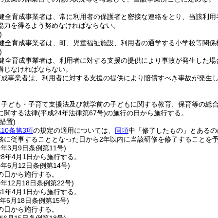
健全育成事業者は、常に利用者の保護者と密接な連絡をとり、当該利用
協力を得るよう努めなければならない。
)
健全育成事業者は、町、児童福祉施設、利用者の通学する小学校等関係
)
健全育成事業者は、利用者に対する支援の提供により事故が発生した場
講じなければならない。
育成事業者は、利用者に対する支援の提供により賠償すべき事故が発生
、子ども・子育て支援法及び就学前の子どもに関する教育、保育等の総
に関する法律
(平成24年法律第67号)
の施行の日から施行する。
措置)
10条第3項
の規定の適用については、
同項
中「修了したもの」とあるの
務に従事することとなった日から2年以内に当該研修を修了することを予
8年3月9日
条例第11号)
8年4月1日から施行する。
0年6月12日
条例第14号)
の日から施行する。
0年12月18日
条例第22号)
1年4月1日から施行する。
年6月18日
条例第15号)
の日から施行する。