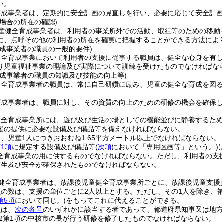
い。
育成事業者は、定期的に安全計画の見直しを行い、必要に応じて安全計
場合の所在の確認)
童健全育成事業者は、利用者の事業所外での活動、取組等のための移動
に、点呼その他の利用者の所在を確実に把握することができる方法によ
育成事業者の職員の一般的要件)
健全育成事業において利用者の支援に従事する職員は、健全な心身を有
り児童福祉事業の理論及び実際について訓練を受けたものでなければな
育成事業者の職員の知識及び技能の向上等)
健全育成事業者の職員は、常に自己研鑽に励み、児童の健全な育成を図
育成事業者は、職員に対し、その資質の向上のための研修の機会を確保
健全育成事業所には、遊び及び生活の場としての機能並びに静養するた
援の提供に必要な設備及び備品等を備えなければならない。
、児童1人につきおおむね1.65平方メートル以上でなければならない。
1項
に規定する設備及び備品等
(
次項
において「専用区画等」という。)
全育成事業の用に供するものでなければならない。
ただし、利用者の支
衛生及び安全が確保されたものでなければならない。
健全育成事業者は、放課後児童健全育成事業所ごとに、放課後児童支援
員の数は、支援の単位ごとに2人以上とする。
ただし、その1人を除き、
第5項
において同じ。)
をもってこれに代えることができる。
員は、
次の各号
のいずれかに該当する者であって、都道府県知事又は地
の22第1項の中核市の長が行う研修を修了したものでなければならない。