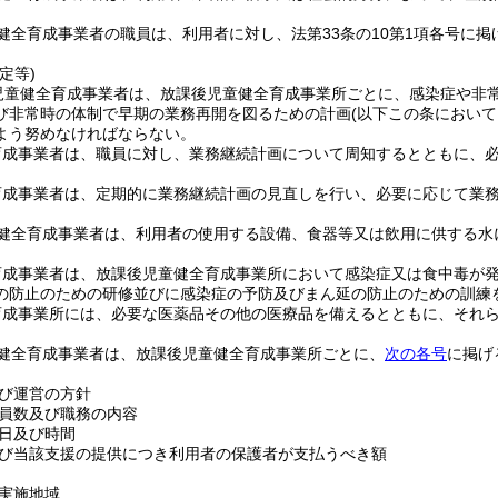
健全育成事業者の職員は、利用者に対し、法第33条の10第1項各号に
定等)
児童健全育成事業者は、放課後児童健全育成事業所ごとに、感染症や非
び非常時の体制で早期の業務再開を図るための計画
(以下この条におい
よう努めなければならない。
育成事業者は、職員に対し、業務継続計画について周知するとともに、
育成事業者は、定期的に業務継続計画の見直しを行い、必要に応じて業
健全育成事業者は、利用者の使用する設備、食器等又は飲用に供する水
育成事業者は、放課後児童健全育成事業所において感染症又は食中毒が
の防止のための研修並びに感染症の予防及びまん延の防止のための訓練
育成事業所には、必要な医薬品その他の医療品を備えるとともに、それ
健全育成事業者は、放課後児童健全育成事業所ごとに、
次の各号
に掲げ
び運営の方針
員数及び職務の内容
日及び時間
び当該支援の提供につき利用者の保護者が支払うべき額
実施地域