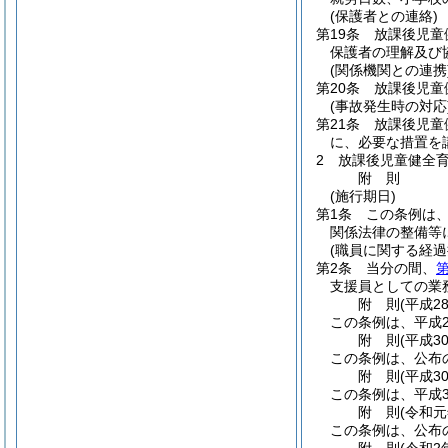
(保護者との連絡)
第19条
放課後児童
保護者の理解及び
(関係機関との連携
第20条
放課後児童
(事故発生時の対応
第21条
放課後児童
に、必要な措置を
2
放課後児童健全
附
則
(施行期日)
第1条
この条例は
関係法律の整備等
(職員に関する経過
第2条
当分の間、
第
支援員としての業
附
則
(平成2
この条例は、平成2
附
則
(平成3
この条例は、公布
附
則
(平成3
この条例は、平成3
附
則
(令和元
この条例は、公布