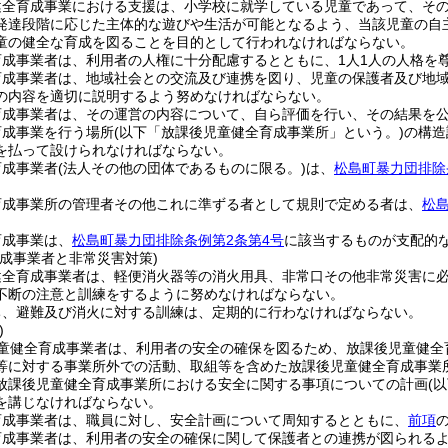
健全育成事業における支援は、小学校に就学している児童であって、そ
発達段階に応じた主体的な遊びや生活が可能となるよう、当該児童の自
童の健全な育成を図ることを目的として行われなければならない。
育成事業者は、利用者の人権に十分配慮するとともに、1人1人の人格を
育成事業者は、地域社会との交流及び連携を図り、児童の保護者及び地
の内容を適切に説明するよう努めなければならない。
育成事業者は、その運営の内容について、自ら評価を行い、その結果を
育成事業を行う場所
(以下「放課後児童健全育成事業所」という。)
の構造
を払って設けられなければならない。
育成事業者
(法人その他の団体であるものに限る。)
は、
松島町暴力団排除
。
育成事業所の管理者その他これに準ずる者として規則で定める者は、
松
育成事業は、
松島町暴力団排除条例第2条第4号
に該当するものが支配的
育成事業者と非常災害対策)
健全育成事業者は、軽便消火器等の消火用具、非常口その他非常災害に
不断の注意と訓練をするように努めなければならない。
ち、避難及び消火に対する訓練は、定期的に行わなければならない。
)
童健全育成事業者は、利用者の安全の確保を図るため、放課後児童健全
等に対する事業所外での活動、取組等を含めた放課後児童健全育成事業
放課後児童健全育成事業所における安全に関する事項についての計画
(
を講じなければならない。
育成事業者は、職員に対し、安全計画について周知するとともに、
前項
育成事業者は、利用者の安全の確保に関して保護者との連携が図られる