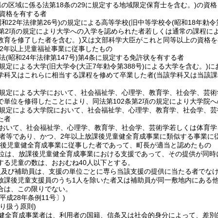
県の区域に係る法第18条の29に規定する地域限定保育士を含む。)
の資格
資格を有する者
昭和22年法律第26号)
の規定による高等学校
(旧中等学校令
(昭和18年勅令
条第2項の規定により大学への入学を認められた者若しくは通常の課程に
教育を修了した者を含む。)
又は文部科学大臣がこれと同等以上の資格を
2年以上児童福祉事業に従事したもの
法
(昭和24年法律第147号)
第4条に規定する免許状を有する者
規定による大学
(旧大学令
(大正7年勅令第388号)
による大学を含む。)
に
学科又はこれらに相当する課程を修めて卒業した者
(当該学科又は当該
規定による大学において、社会福祉学、心理学、教育学、社会学、芸術
で単位を修得したことにより、同法第102条第2項の規定により大学院
規定による大学院において、社会福祉学、心理学、教育学、社会学、芸
た者
おいて、社会福祉学、心理学、教育学、社会学、芸術学若しくは体育学
者等であり、かつ、2年以上放課後児童健全育成事業に類似する事業に
課後児童健全育成事業に従事した者であって、町長が適当と認めたもの
位は、放課後児童健全育成事業における支援であって、その提供が同時
する児童の数は、おおむね40人以下とする。
員及び補助員は、支援の単位ごとに専ら当該支援の提供に当たる者でな
放課後児童支援員のうち1人を除いた者又は補助員が同一敷地内にある
合は、この限りでない。
平成28年条例11号〕)
り扱う原則)
健全育成事業者は、利用者の国籍、信条又は社会的身分によって、差別