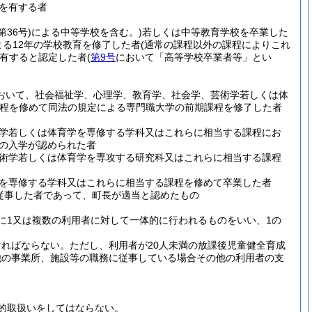
を有する者
第36号)
による中等学校を含む。)
若しくは中等教育学校を卒業した
よる12年の学校教育を修了した者
(通常の課程以外の課程によりこれ
有すると認定した者
(
第9号
において「高等学校卒業者等」とい
おいて、社会福祉学、心理学、教育学、社会学、芸術学若しくは体
課程を修めて同法の規定による専門職大学の前期課程を修了した者
学若しくは体育学を専修する学科又はこれらに相当する課程にお
への入学が認められた者
術学若しくは体育学を専攻する研究科又はこれらに相当する課程
を専修する学科又はこれらに相当する課程を修めて卒業した者
従事した者であって、町長が適当と認めたもの
に1又は複数の利用者に対して一体的に行われるものをいい、1の
ければならない。
ただし、利用者が20人未満の放課後児童健全育成
他の事業所、施設等の職務に従事している場合その他の利用者の支
的取扱いをしてはならない。