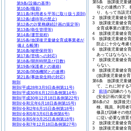
第5条
放課後児童
第9条
(設備の基準)
等との連携の下、
第10条
(職員)
り、もって当該児
第11条
(利用者を平等に取り扱う原則)
2
放課後児童健全
第12条
(虐待等の禁止)
3
放課後児童健全
第12条の2
(業務継続計画の策定等)
全育成事業の運営
第13条
(衛生管理等)
4
放課後児童健全
第14条
(運営規程)
5
放課後児童健全
第15条
(放課後児童健全育成事業者が
防止に十分な考慮
備える帳簿)
6
放課後児童健全
第16条
(秘密保持等)
あってはならない
第17条
(苦情への対応)
7
放課後児童健全
第18条
(開所時間及び日数)
らない。
第19条
(保護者との連絡)
8
放課後児童健全
第20条
(関係機関との連携)
(放課後児童健全
第21条
(事故発生時の対応)
第6条
放課後児童
附則
て、これに対する
附則
(平成28年3月9日条例第11号)
2
前項
の訓練のう
附則
(平成30年6月12日条例第14号)
(安全計画の策定等
附則
(平成30年12月18日条例第22号)
第6条の2
放課後児
附則
(令和元年6月18日条例第15号)
検、職員、利用者
附則
(令和2年6月15日条例第18号)
修及び訓練その他
附則
(令和5年3月6日条例第6号)
に従い必要な措置
附則
(令和5年9月25日条例第18号)
2
放課後児童健全
附則
(令和7年12月18日条例第27号)
3
放課後児童健全