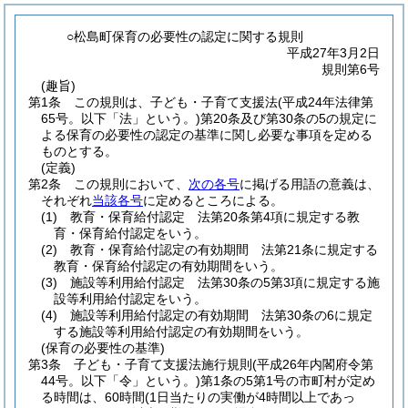
○松島町保育の必要性の認定に関する規則
平成27年3月2日
規則第6号
(趣旨)
第1条
この規則は、子ども・子育て支援法
(平成24年法律第
65号。以下「法」という。)
第20条及び第30条の5の規定に
よる保育の必要性の認定の基準に関し必要な事項を定める
ものとする。
(定義)
第2条
この規則において、
次の各号
に掲げる用語の意義は、
それぞれ
当該各号
に定めるところによる。
(1)
教育・保育給付認定 法第20条第4項に規定する教
育・保育給付認定をいう。
(2)
教育・保育給付認定の有効期間 法第21条に規定する
教育・保育給付認定の有効期間をいう。
(3)
施設等利用給付認定 法第30条の5第3項に規定する施
設等利用給付認定をいう。
(4)
施設等利用給付認定の有効期間 法第30条の6に規定
する施設等利用給付認定の有効期間をいう。
(保育の必要性の基準)
第3条
子ども・子育て支援法施行規則
(平成26年内閣府令第
44号。以下「令」という。)
第1条の5第1号の市町村が定め
る時間は、60時間
(1日当たりの実働が4時間以上であっ