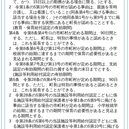
て、かつ、15日以上の勤務がある場合に限る。)
とする。
2
令第1条の5第10号の市町村が認める事由は、親族を常時
介護し、又は看護していること
(同条第4号に掲げる事由に
該当する場合を除く。)
その他同条第1号から第9号までに掲
げる事由に類する状態にあると町長が認めることとする。
(教育・保育給付認定の有効期間)
第4条
令第8条第4号ロの市町村が定める期間は、90日間と
する。
ただし、町長は、特別の事情があると認めるとき
は、これを延長することができる。
2
令第8条第6号及び第12号の市町村が定める期間は、小学
校就学の始期に達するまでの期間で保育の必要性があると
見込まれる期間とする。
3
令第8条第7号及び第13号の市町村が定める期間は、支給
認定の有効期間の初日の属する年度の末日までとする。
(施設等利用給付認定の有効期間)
第5条
令第28条の5第4号ロの市町村が定める期間は、90日
間とする。
ただし、町長は特別の事情があると認めるとき
は、これを延長することができる。
2
令第28条の5第6号の当該施設等利用給付認定こどもに係
る施設等利用給付認定保護者が令第1条の5第9号に掲げる
事由に該当する場合の市町村が定める期間は、小学校就学
の始期に達するまでの期間で保育の必要性があると見込ま
れる期間とする。
3
令第28条の5第6号の当該施設等利用給付認定子どもに係
る施設等利用給付認定保護者が令第1条の5第10号に掲げる