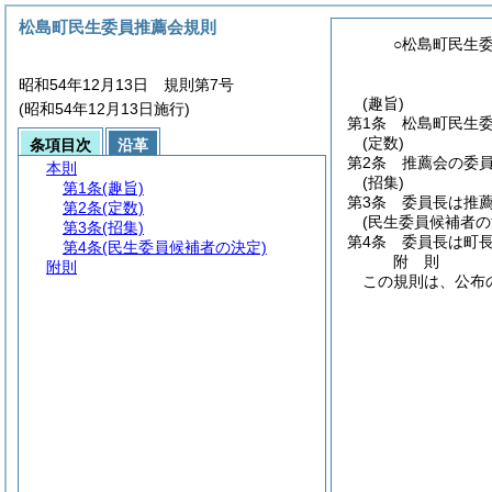
松島町民生委員推薦会規則
○松島町民生
昭和54年12月13日 規則第7号
(趣旨)
(昭和54年12月13日施行)
第1条
松島町民生
(定数)
条項目次
沿革
第2条
推薦会の委員
本則
(招集)
第1条
(趣旨)
第3条
委員長は推
第2条
(定数)
(民生委員候補者の
第3条
(招集)
第4条
委員長は町
第4条
(民生委員候補者の決定)
附
則
附則
この規則は、公布