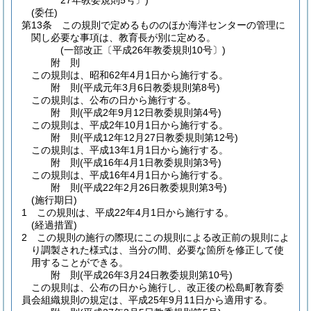
27年教委規則5号〕)
(委任)
第13条
この規則で定めるもののほか海洋センターの管理に
関し必要な事項は、教育長が別に定める。
(一部改正〔平成26年教委規則10号〕)
附
則
この規則は、昭和62年4月1日から施行する。
附
則
(平成元年3月6日
教委規則第8号)
この規則は、公布の日から施行する。
附
則
(平成2年9月12日
教委規則第4号)
この規則は、平成2年10月1日から施行する。
附
則
(平成12年12月27日
教委規則第12号)
この規則は、平成13年1月1日から施行する。
附
則
(平成16年4月1日
教委規則第3号)
この規則は、平成16年4月1日から施行する。
附
則
(平成22年2月26日
教委規則第3号)
(施行期日)
1
この規則は、平成22年4月1日から施行する。
(経過措置)
2
この規則の施行の際現にこの規則による改正前の規則によ
り調製された様式は、当分の間、必要な箇所を修正して使
用することができる。
附
則
(平成26年3月24日
教委規則第10号)
この規則は、公布の日から施行し、改正後の松島町教育委
員会組織規則の規定は、平成25年9月11日から適用する。