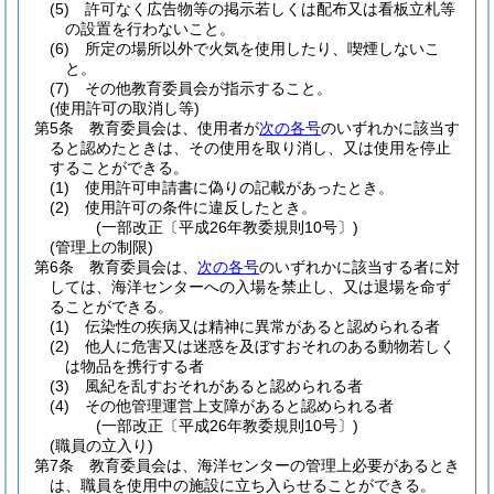
(5)
許可なく広告物等の掲示若しくは配布又は看板立札等
の設置を行わないこと。
(6)
所定の場所以外で火気を使用したり、喫煙しないこ
と。
(7)
その他教育委員会が指示すること。
(使用許可の取消し等)
第5条
教育委員会は、使用者が
次の各号
のいずれかに該当す
ると認めたときは、その使用を取り消し、又は使用を停止
することができる。
(1)
使用許可申請書に偽りの記載があったとき。
(2)
使用許可の条件に違反したとき。
(一部改正〔平成26年教委規則10号〕)
(管理上の制限)
第6条
教育委員会は、
次の各号
のいずれかに該当する者に対
しては、海洋センターへの入場を禁止し、又は退場を命ず
ることができる。
(1)
伝染性の疾病又は精神に異常があると認められる者
(2)
他人に危害又は迷惑を及ぼすおそれのある動物若しく
は物品を携行する者
(3)
風紀を乱すおそれがあると認められる者
(4)
その他管理運営上支障があると認められる者
(一部改正〔平成26年教委規則10号〕)
(職員の立入り)
第7条
教育委員会は、海洋センターの管理上必要があるとき
は、職員を使用中の施設に立ち入らせることができる。