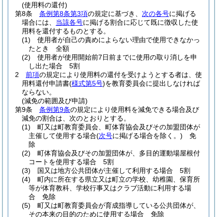
(使用料の還付)
第8条
条例第8条第3項
の規定に基づき、
次の各号
に掲げる
場合には、
当該各号
に掲げる割合に応じて既に徴収した使
用料を還付するものとする。
(1)
使用者が自己の責めによらない理由で使用できなかっ
たとき 全額
(2)
使用者が使用開始前7日前までに使用の取り消しを申
し出た場合 5割
2
前項
の規定により使用料の還付を受けようとする者は、使
用料還付申請書
(
様式第5号
)
を教育委員会に提出しなければ
ならない。
(減免の範囲及び申請)
第9条
条例第9条
の規定により使用料を減免できる場合及び
減免の割合は、次のとおりとする。
(1)
町又は町教育委員会、町体育協会及びその加盟団体が
主催して使用する場合
(
次号
に掲げる場合を除く。)
免
除
(2)
町体育協会及びその加盟団体が、多目的運動場屋根付
コートを使用する場合 5割
(3)
国又は地方公共団体が主催して利用する場合 5割
(4)
町内に所在する県立又は町立の学校、幼稚園、保育所
等が体育教科、学校行事又はクラブ活動に利用する場
合 免除
(5)
町又は町教育委員会が育成指導している公共団体が、
その本来の目的のために使用する場合 免除