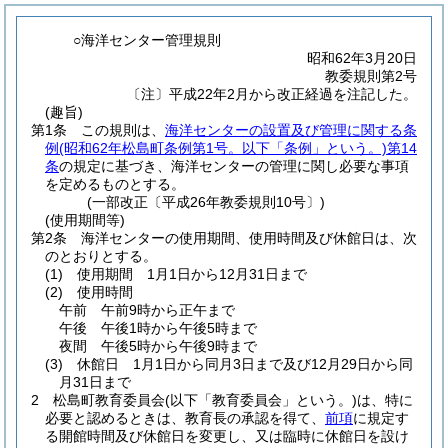
○海洋センター管理規則
昭和62年3月20日
教委規則第2号
〔注〕平成22年2月から改正経過を注記した。
(趣旨)
第1条
この規則は、
海洋センターの設置及び管理に関する条
例
(昭和62年松島町条例第1号。以下「条例」という。)
第14
条
の規定に基づき、海洋センターの管理に関し必要な事項
を定めるものとする。
(一部改正〔平成26年教委規則10号〕)
(使用期間等)
第2条
海洋センターの使用期間、使用時間及び休館日は、次
のとおりとする。
(1)
使用期間 1月1日から12月31日まで
(2)
使用時間
午前 午前9時から正午まで
午後 午後1時から午後5時まで
夜間 午後5時から午後9時まで
(3)
休館日 1月1日から同月3日まで及び12月29日から同
月31日まで
2
松島町教育委員会
(以下「教育委員会」という。)
は、特に
必要と認めるときは、教育長の承認を得て、
前項
に規定す
る開館時間及び休館日を変更し、又は臨時に休館日を設け