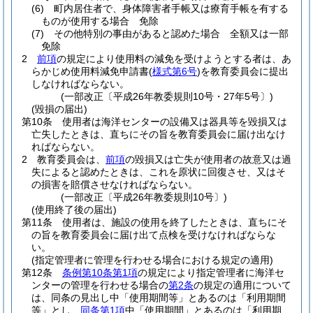
(6)
町内居住者で、身体障害者手帳又は療育手帳を有する
ものが使用する場合 免除
(7)
その他特別の事由があると認めた場合 全額又は一部
免除
2
前項
の規定により使用料の減免を受けようとする者は、あ
らかじめ使用料減免申請書
(
様式第6号
)
を教育委員会に提出
しなければならない。
(一部改正〔平成26年教委規則10号・27年5号〕)
(毀損の届出)
第10条
使用者は海洋センターの設備又は器具等を毀損又は
亡失したときは、直ちにその旨を教育委員会に届け出なけ
ればならない。
2
教育委員会は、
前項
の毀損又は亡失が使用者の故意又は過
失によると認めたときは、これを原状に回復させ、又はそ
の損害を賠償させなければならない。
(一部改正〔平成26年教委規則10号〕)
(使用終了後の届出)
第11条
使用者は、施設の使用を終了したときは、直ちにそ
の旨を教育委員会に届け出て点検を受けなければならな
い。
(指定管理者に管理を行わせる場合における規定の適用)
第12条
条例第10条第1項
の規定により指定管理者に海洋セ
ンターの管理を行わせる場合の
第2条
の規定の適用について
は、同条の見出し中「使用期間等」とあるのは「利用期間
等」とし、
同条第1項
中「使用期間」とあるのは「利用期