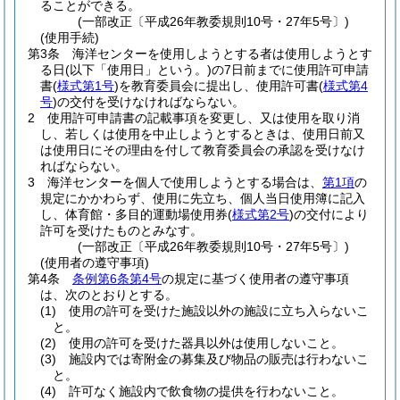
ることができる。
(一部改正〔平成26年教委規則10号・27年5号〕)
(使用手続)
第3条
海洋センターを使用しようとする者は使用しようとす
る日
(以下「使用日」という。)
の7日前までに使用許可申請
書
(
様式第1号
)
を教育委員会に提出し、使用許可書
(
様式第4
号
)
の交付を受けなければならない。
2
使用許可申請書の記載事項を変更し、又は使用を取り消
し、若しくは使用を中止しようとするときは、使用日前又
は使用日にその理由を付して教育委員会の承認を受けなけ
ればならない。
3
海洋センターを個人で使用しようとする場合は、
第1項
の
規定にかかわらず、使用に先立ち、個人当日使用簿に記入
し、体育館・多目的運動場使用券
(
様式第2号
)
の交付により
許可を受けたものとみなす。
(一部改正〔平成26年教委規則10号・27年5号〕)
(使用者の遵守事項)
第4条
条例第6条第4号
の規定に基づく使用者の遵守事項
は、次のとおりとする。
(1)
使用の許可を受けた施設以外の施設に立ち入らないこ
と。
(2)
使用の許可を受けた器具以外は使用しないこと。
(3)
施設内では寄附金の募集及び物品の販売は行わないこ
と。
(4)
許可なく施設内で飲食物の提供を行わないこと。