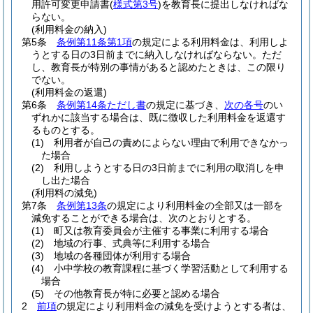
用許可変更申請書
(
様式第3号
)
を教育長に提出しなければな
らない。
(利用料金の納入)
第5条
条例第11条第1項
の規定による利用料金は、利用しよ
うとする日の3日前までに納入しなければならない。
ただ
し、教育長が特別の事情があると認めたときは、この限り
でない。
(利用料金の返還)
第6条
条例第14条ただし書
の規定に基づき、
次の各号
のい
ずれかに該当する場合は、既に徴収した利用料金を返還す
るものとする。
(1)
利用者が自己の責めによらない理由で利用できなかっ
た場合
(2)
利用しようとする日の3日前までに利用の取消しを申
し出た場合
(利用料の減免)
第7条
条例第13条
の規定により利用料金の全部又は一部を
減免することができる場合は、次のとおりとする。
(1)
町又は教育委員会が主催する事業に利用する場合
(2)
地域の行事、式典等に利用する場合
(3)
地域の各種団体が利用する場合
(4)
小中学校の教育課程に基づく学習活動として利用する
場合
(5)
その他教育長が特に必要と認める場合
2
前項
の規定により利用料金の減免を受けようとする者は、