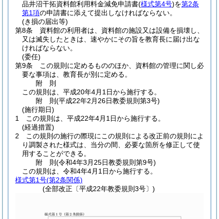
品井沼干拓資料館利用料金減免申請書
(
様式第4号
)
を
第2条
第1項
の申請書に添えて提出しなければならない。
(き損の届出等)
第8条
資料館の利用者は、資料館の施設又は設備を損壊し、
又は滅失したときは、速やかにその旨を教育長に届け出な
ければならない。
(委任)
第9条
この規則に定めるもののほか、資料館の管理に関し必
要な事項は、教育長が別に定める。
附
則
この規則は、平成20年4月1日から施行する。
附
則
(平成22年2月26日
教委規則第3号)
(施行期日)
1
この規則は、平成22年4月1日から施行する。
(経過措置)
2
この規則の施行の際現にこの規則による改正前の規則によ
り調製された様式は、当分の間、必要な箇所を修正して使
用することができる。
附
則
(令和4年3月25日
教委規則第9号)
この規則は、令和4年4月1日から施行する。
様式第1号
(第2条関係)
(全部改正〔平成22年教委規則3号〕)