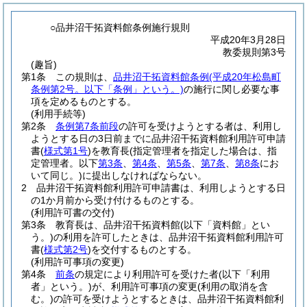
○品井沼干拓資料館条例施行規則
平成20年3月28日
教委規則第3号
(趣旨)
第1条
この規則は、
品井沼干拓資料館条例
(平成20年松島町
条例第2号。以下「条例」という。)
の施行に関し必要な事
項を定めるものとする。
(利用手続等)
第2条
条例第7条前段
の許可を受けようとする者は、利用し
ようとする日の3日前までに品井沼干拓資料館利用許可申請
書
(
様式第1号
)
を教育長
(指定管理者を指定した場合は、指
定管理者。以下
第3条
、
第4条
、
第5条
、
第7条
、
第8条
にお
いて同じ。)
に提出しなければならない。
2
品井沼干拓資料館利用許可申請書は、利用しようとする日
の1か月前から受け付けるものとする。
(利用許可書の交付)
第3条
教育長は、品井沼干拓資料館
(以下「資料館」とい
う。)
の利用を許可したときは、品井沼干拓資料館利用許可
書
(
様式第2号
)
を交付するものとする。
(利用許可事項の変更)
第4条
前条
の規定により利用許可を受けた者
(以下「利用
者」という。)
が、利用許可事項の変更
(利用の取消を含
む。)
の許可を受けようとするときは、品井沼干拓資料館利