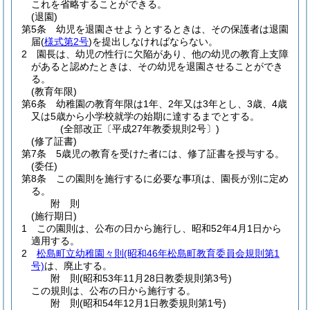
これを省略することができる。
(退園)
第5条
幼児を退園させようとするときは、その保護者は退園
届
(
様式第2号
)
を提出しなければならない。
2
園長は、幼児の性行に欠陥があり、他の幼児の教育上支障
があると認めたときは、その幼児を退園させることができ
る。
(教育年限)
第6条
幼稚園の教育年限は1年、2年又は3年とし、3歳、4歳
又は5歳から小学校就学の始期に達するまでとする。
(全部改正〔平成27年教委規則2号〕)
(修了証書)
第7条
5歳児の教育を受けた者には、修了証書を授与する。
(委任)
第8条
この園則を施行するに必要な事項は、園長が別に定め
る。
附
則
(施行期日)
1
この園則は、公布の日から施行し、昭和52年4月1日から
適用する。
2
松島町立幼稚園々則
(昭和46年松島町教育委員会規則第1
号)
は、廃止する。
附
則
(昭和53年11月28日
教委規則第3号)
この規則は、公布の日から施行する。
附
則
(昭和54年12月1日
教委規則第1号)