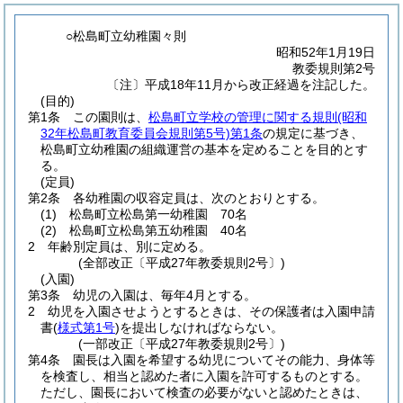
○松島町立幼稚園々則
昭和52年1月19日
教委規則第2号
〔注〕平成18年11月から改正経過を注記した。
(目的)
第1条
この園則は、
松島町立学校の管理に関する規則
(昭和
32年松島町教育委員会規則第5号)
第1条
の規定に基づき、
松島町立幼稚園の組織運営の基本を定めることを目的とす
る。
(定員)
第2条
各幼稚園の収容定員は、次のとおりとする。
(1)
松島町立松島第一幼稚園 70名
(2)
松島町立松島第五幼稚園 40名
2
年齢別定員は、別に定める。
(全部改正〔平成27年教委規則2号〕)
(入園)
第3条
幼児の入園は、毎年4月とする。
2
幼児を入園させようとするときは、その保護者は入園申請
書
(
様式第1号
)
を提出しなければならない。
(一部改正〔平成27年教委規則2号〕)
第4条
園長は入園を希望する幼児についてその能力、身体等
を検査し、相当と認めた者に入園を許可するものとする。
ただし、園長において検査の必要がないと認めたときは、