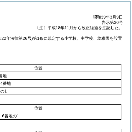
昭和39年3月9日
告示第30号
〔注〕平成18年11月から改正経過を注記した。
和22年法律第26号)
第1条に規定する小学校、中学校、幼稚園を設置
位置
番地
4番地
の1
位置
6番地の1