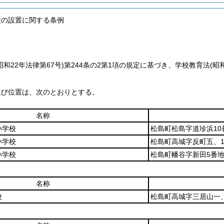
校の設置に関する条例
昭和22年法律第67号)
第244条の2第1項の規定に基づき、学校教育法
(昭
及び位置は、次のとおりとする。
名称
小学校
松島町松島字道珍浜10
小学校
松島町高城字反町五、1
小学校
松島町幡谷字新田5番地
名称
校
松島町高城字三居山一、