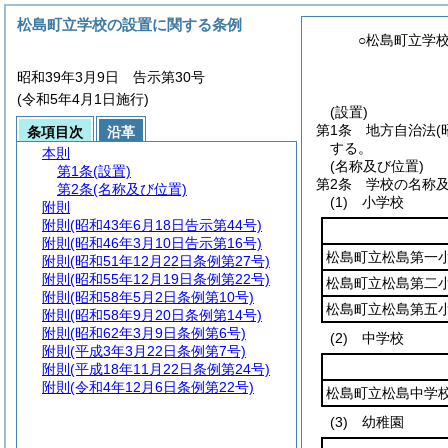
松島町立学校の設置に関する条例
○松島町立学
昭和39年3月9日 告示第30号
(令和5年4月1日施行)
(設置)
第1条
地方自治法
(
条項目次
沿革
する。
本則
(名称及び位置)
第1条
(設置)
第2条
学校の名称
第2条
(名称及び位置)
(1)
小学校
附則
附則
(昭和43年6月18日告示第44号)
附則
(昭和46年3月10日告示第16号)
松島町立松島第一
附則
(昭和51年12月22日条例第27号)
附則
(昭和55年12月19日条例第22号)
松島町立松島第二
附則
(昭和58年5月2日条例第10号)
松島町立松島第五
附則
(昭和58年9月20日条例第14号)
附則
(昭和62年3月9日条例第6号)
(2)
中学校
附則
(平成3年3月22日条例第7号)
附則
(平成18年11月22日条例第24号)
附則
(令和4年12月6日条例第22号)
松島町立松島中学
(3)
幼稚園