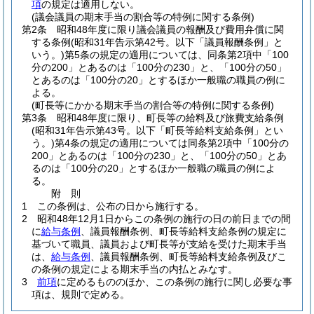
項
の規定は適用しない。
(議会議員の期末手当の割合等の特例に関する条例)
第2条
昭和48年度に限り議会議員の報酬及び費用弁償に関
する条例
(昭和31年告示第42号。以下「議員報酬条例」と
いう。)
第5条の規定の適用については、同条第2項中「100
分の200」とあるのは「100分の230」と、「100分の50」
とあるのは「100分の20」とするほか一般職の職員の例に
よる。
(町長等にかかる期末手当の割合等の特例に関する条例)
第3条
昭和48年度に限り、町長等の給料及び旅費支給条例
(昭和31年告示第43号。以下「町長等給料支給条例」とい
う。)
第4条の規定の適用については同条第2項中「100分の
200」とあるのは「100分の230」と、「100分の50」とあ
るのは「100分の20」とするほか一般職の職員の例によ
る。
附
則
1
この条例は、公布の日から施行する。
2
昭和48年12月1日からこの条例の施行の日の前日までの間
に
給与条例
、議員報酬条例、町長等給料支給条例の規定に
基づいて職員、議員および町長等が支給を受けた期末手当
は、
給与条例
、議員報酬条例、町長等給料支給条例及びこ
の条例の規定による期末手当の内払とみなす。
3
前項
に定めるもののほか、この条例の施行に関し必要な事
項は、規則で定める。