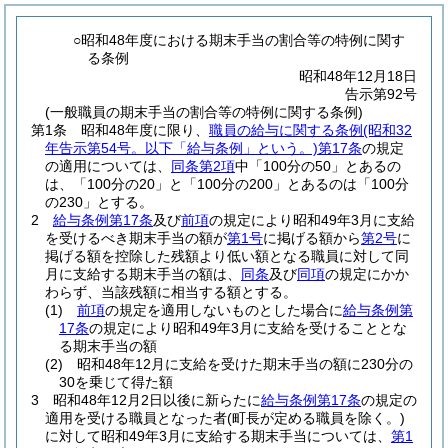
○昭和48年度における期末手当の割合等の特例に関す
る条例
昭和48年12月18日
告示第92号
(一般職員の期末手当の割合等の特例に関する条例)
第1条
昭和48年度に限り、
職員の給与に関する条例
(昭和32
年告示第54号。以下「給与条例」という。)
第17条
の規定
の適用については、
同条第2項
中「100分の50」とあるの
は、「100分の20」と「100分の200」とあるのは「100分
の230」とする。
2
給与条例第17条
及び
前項
の規定により昭和49年3月に支給
を受けるべき期末手当の額が
第1号
に掲げる額から
第2号
に
掲げる額を控除した残額より低い額となる職員に対して同
月に支給する期末手当の額は、
同条
及び
同項
の規定にかか
わらず、当該残額に相当する額とする。
(1)
前項
の規定を適用しないものとした場合に
給与条例第
17条
の規定により昭和49年3月に支給を受けることとな
る期末手当の額
(2)
昭和48年12月に支給を受けた期末手当の額に230分の
30を乗じて得た額
3
昭和48年12月2日以後に新らたに
給与条例第17条
の規定の
適用を受ける職員となった者
(町長が定める職員を除く。)
に対して昭和49年3月に支給する期末手当については、
第1