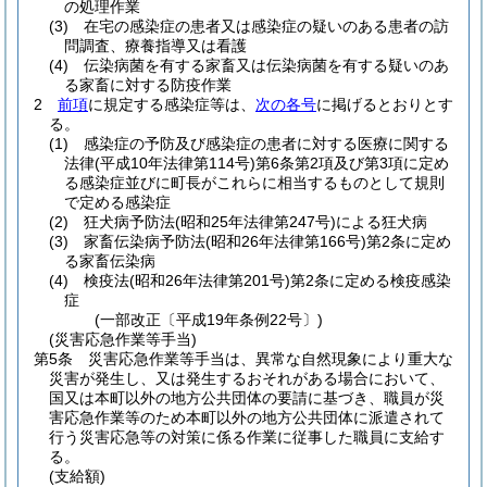
の処理作業
(3)
在宅の感染症の患者又は感染症の疑いのある患者の訪
問調査、療養指導又は看護
(4)
伝染病菌を有する家畜又は伝染病菌を有する疑いのあ
る家畜に対する防疫作業
2
前項
に規定する感染症等は、
次の各号
に掲げるとおりとす
る。
(1)
感染症の予防及び感染症の患者に対する医療に関する
法律
(平成10年法律第114号)
第6条第2項及び第3項に定め
る感染症並びに町長がこれらに相当するものとして規則
で定める感染症
(2)
狂犬病予防法
(昭和25年法律第247号)
による狂犬病
(3)
家畜伝染病予防法
(昭和26年法律第166号)
第2条に定め
る家畜伝染病
(4)
検疫法
(昭和26年法律第201号)
第2条に定める検疫感染
症
(一部改正〔平成19年条例22号〕)
(災害応急作業等手当)
第5条
災害応急作業等手当は、異常な自然現象により重大な
災害が発生し、又は発生するおそれがある場合において、
国又は本町以外の地方公共団体の要請に基づき、職員が災
害応急作業等のため本町以外の地方公共団体に派遣されて
行う災害応急等の対策に係る作業に従事した職員に支給す
る。
(支給額)