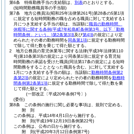
第6条
特殊勤務手当の支給額は、
別表
のとおりとする。
(短時間勤務職員等の手当額)
第7条
地方公務員法
(昭和25年法律第261号)
第28条の5第1項
に規定する短時間勤務の職を占める職員に対して支給する1
月につき支給する手当の額は、当該額に
職員の勤務時間、
休暇等に関する条例
(平成7年松島町条例第3号。以下「勤務
時間条例」という。)
第2条第3項
及び
第4項
の規定により定
められたその者の勤務時間を
同条第1項
に規定する勤務時間
で除して得た数を乗じて得た額とする。
2
地方公務員の育児休業等に関する法律
(平成3年法律第110
号)
第10条第3項の規定により同条第1項に規定する育児短
時間勤務の承認を受けた職員
(同法第17条の規定による短時
間勤務をすることとなった職員を含む。)
に対して支給する
1月につき支給する手当の額は、当該額に
勤務時間条例第2
条第2項
の規定により定められたその者の勤務時間を
勤務時
間条例第2条第1項
に規定する勤務時間で除して得た数を乗
じて得た額とする。
(一部改正〔平成20年条例7号〕)
(委任)
第8条
この条例の施行に関し必要な事項は、規則で定める。
附
則
この条例は、平成14年4月1日から施行する。
附
則
(平成19年12月19日
条例第22号)
この条例は、公布の日から施行する。
附
則
(平成20年3月12日
条例第7号)