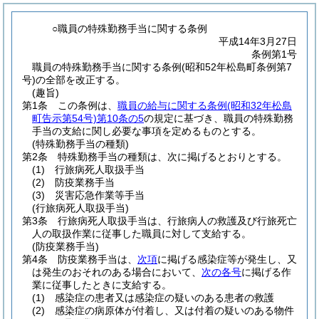
○職員の特殊勤務手当に関する条例
平成14年3月27日
条例第1号
職員の特殊勤務手当に関する条例(昭和52年松島町条例第7
号)の全部を改正する。
(趣旨)
第1条
この条例は、
職員の給与に関する条例
(昭和32年松島
町告示第54号)
第10条の5
の規定に基づき、職員の特殊勤務
手当の支給に関し必要な事項を定めるものとする。
(特殊勤務手当の種類)
第2条
特殊勤務手当の種類は、次に掲げるとおりとする。
(1)
行旅病死人取扱手当
(2)
防疫業務手当
(3)
災害応急作業等手当
(行旅病死人取扱手当)
第3条
行旅病死人取扱手当は、行旅病人の救護及び行旅死亡
人の取扱作業に従事した職員に対して支給する。
(防疫業務手当)
第4条
防疫業務手当は、
次項
に掲げる感染症等が発生し、又
は発生のおそれのある場合において、
次の各号
に掲げる作
業に従事したときに支給する。
(1)
感染症の患者又は感染症の疑いのある患者の救護
(2)
感染症の病原体が付着し、又は付着の疑いのある物件