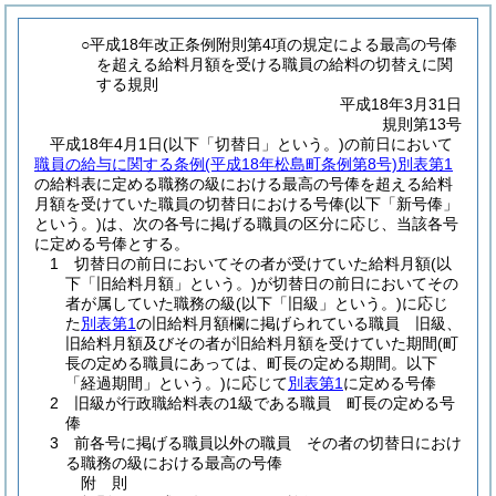
○平成18年改正条例附則第4項の規定による最高の号俸
を超える給料月額を受ける職員の給料の切替えに関
する規則
平成18年3月31日
規則第13号
平成18年4月1日
(以下「切替日」という。)
の前日において
職員の給与に関する条例
(平成18年松島町条例第8号)
別表第1
の給料表に定める職務の級における最高の号俸を超える給料
月額を受けていた職員の切替日における号俸
(以下「新号俸」
という。)
は、次の各号に掲げる職員の区分に応じ、当該各号
に定める号俸とする。
1 切替日の前日においてその者が受けていた給料月額
(以
下「旧給料月額」という。)
が切替日の前日においてその
者が属していた職務の級
(以下「旧級」という。)
に応じ
た
別表第1
の旧給料月額欄に掲げられている職員 旧級、
旧給料月額及びその者が旧給料月額を受けていた期間
(町
長の定める職員にあっては、町長の定める期間。以下
「経過期間」という。)
に応じて
別表第1
に定める号俸
2 旧級が行政職給料表の1級である職員 町長の定める号
俸
3 前各号に掲げる職員以外の職員 その者の切替日におけ
る職務の級における最高の号俸
附
則