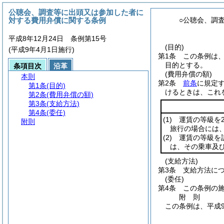
公聴会、調査等に出頭又は参加した者に
対する費用弁償に関する条例
○公聴会、調
平成8年12月24日 条例第15号
(目的)
(平成9年4月1日施行)
第1条
この条例は
目的とする。
条項目次
沿革
(費用弁償の額)
本則
第2条
前条
に規定
第1条
(目的)
けるときは、これ
第2条
(費用弁償の額)
第3条
(支給方法)
第4条
(委任)
(1)
運賃の等級を2
附則
旅行の場合には
(2)
運賃の等級を設
は、その乗車及
(支給方法)
第3条
支給方法に
(委任)
第4条
この条例の
附
則
この条例は、平成