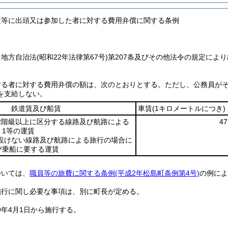
査等に出頭又は参加した者に対する費用弁償に関する条例
、地方自治法
(昭和22年法律第67号)
第207条及びその他法令の規定によ
する者に対する費用弁償の額は、次のとおりとする。
ただし、公務員が
を支給しない。
鉄道賃及び船賃
車賃
(1キロメートルにつき)
階級以上に区分する線路及び航路による
4
、1等の運賃
けない線路及び航路による旅行の場合に
び乗船に要する運賃
ついては、
職員等の旅費に関する条例
(平成2年松島町条例第4号)
の例によ
施行に関し必要な事項は、別に町長が定める。
9年4月1日から施行する。